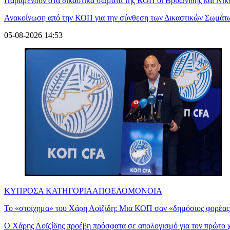
Παραμένουν στα δικαστικά σώματα της ΚΟΠ οι Βρυωνίδης και Νικ
Ανακοίνωση από την ΚΟΠ για την σύνθεση των Δικαστικών Σωμάτω
05-08-2026 14:53
ΚΥΠΡΟΣ
Α ΚΑΤΗΓΟΡΙΑ
ΑΠΟΕΛ
ΟΜΟΝΟΙΑ
Το «στοίχημα» του Χάρη Λοϊζίδη: Μια ΚΟΠ σαν «δημόσιος φορέας
Ο Χάρης Λοϊζίδης προέβη πρόσφατα σε απολογισμό για τον πρώτο χρ