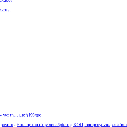
ολάου!
ν της
» για τη… μισή Κύπρο
όνο της θητείας του στην προεδρία της ΚΟΠ, αποφεύγοντας ωστόσο ν