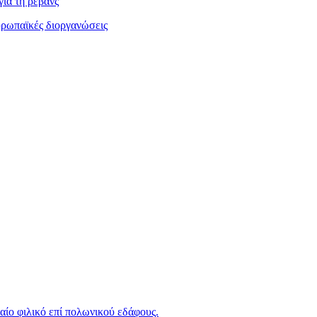
για τη ρεβάνς
υρωπαϊκές διοργανώσεις
ταίο φιλικό επί πολωνικού εδάφους.