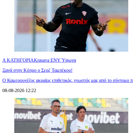
Α ΚΑΤΗΓΟΡΙΑ
Krasava ENY Ύψωνα
Ξανά στην Κύπρο ο Σερζ Ταμπέκου!
Ο Καμερουνέζος ακραίος επιθετικός, γνωστός μας από το σύντομο 
08-08-2026 12:22