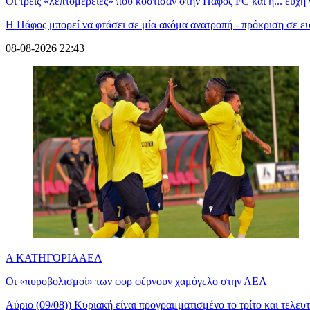
Οι τρεις «λεπτομέρειες» που κόστισαν στην Πάφος FC και η... ευχή 
Η Πάφος μπορεί να φτάσει σε μία ακόμα ανατροπή - πρόκριση σε ε
08-08-2026 22:43
Α ΚΑΤΗΓΟΡΙΑ
ΑΕΛ
Οι «πυροβολισμοί» των φορ φέρνουν χαμόγελο στην ΑΕΛ
Αύριο (09/08)) Κυριακή είναι προγραμματισμένο το τρίτο και τελευ