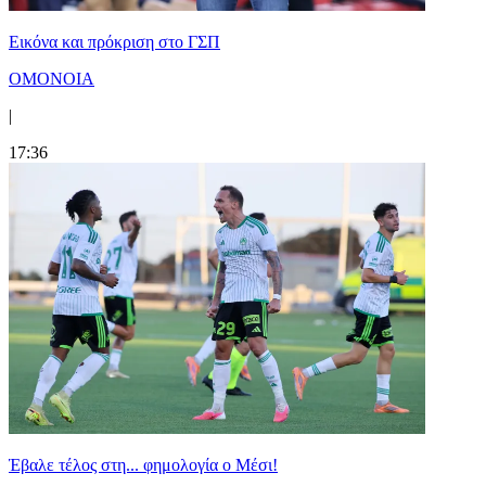
Εικόνα και πρόκριση στο ΓΣΠ
ΟΜΟΝΟΙΑ
|
17:36
Έβαλε τέλος στη... φημολογία o Μέσι!