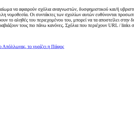
δικαίωμα να αφαιρούν σχόλια αναγνωστών, δυσφημιστικού και/ή υβριστ
λλη νομοθεσία. Οι συντάκτες των σχολίων αυτών ευθύνονται προσωπι
κνύουν το αληθές του περιεχομένου του, μπορεί να τα αποστείλει στην
αραβιάζουν τους πιο πάνω κανόνες. Σχόλια που περιέχουν URL / links
ο Απόλλωνας, το γυρίζει η Πάφος