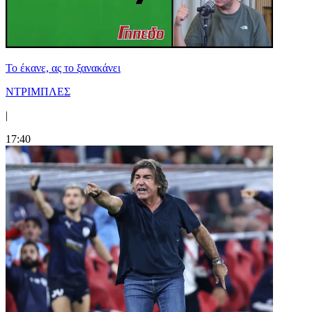
Το έκανε, ας το ξανακάνει
ΝΤΡΙΜΠΛΕΣ
|
17:40