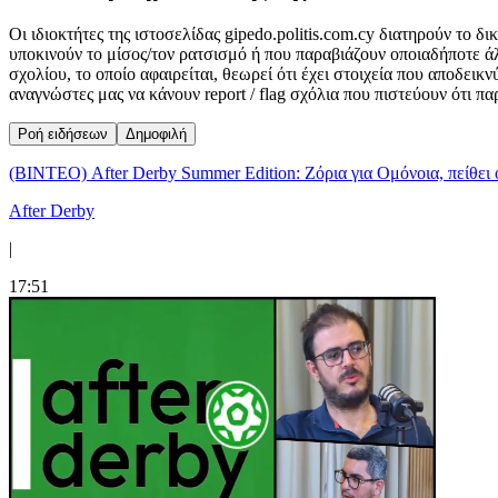
Οι ιδιοκτήτες της ιστοσελίδας gipedo.politis.com.cy διατηρούν το 
υποκινούν το μίσος/τον ρατσισμό ή που παραβιάζουν οποιαδήποτε ά
σχολίου, το οποίο αφαιρείται, θεωρεί ότι έχει στοιχεία που αποδει
αναγνώστες μας να κάνουν report / flag σχόλια που πιστεύουν ότι π
Ροή ειδήσεων
Δημοφιλή
(ΒΙΝΤΕΟ) After Derby Summer Edition: Ζόρια για Ομόνοια, πείθει 
After Derby
|
17:51