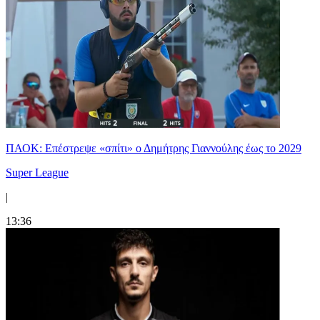
ΠΑΟΚ: Επέστρεψε «σπίτι» ο Δημήτρης Γιαννούλης έως το 2029
Super League
|
13:36