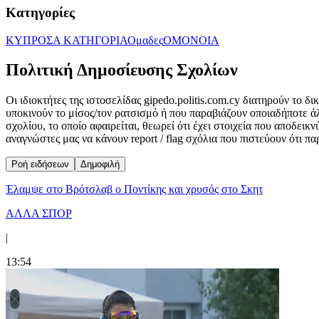
Κατηγορίες
ΚΥΠΡΟΣ
Α ΚΑΤΗΓΟΡΙΑ
Ομαδες
ΟΜΟΝΟΙΑ
Πολιτική Δημοσίευσης Σχολίων
Οι ιδιοκτήτες της ιστοσελίδας gipedo.politis.com.cy διατηρούν το 
υποκινούν το μίσος/τον ρατσισμό ή που παραβιάζουν οποιαδήποτε ά
σχολίου, το οποίο αφαιρείται, θεωρεί ότι έχει στοιχεία που αποδει
αναγνώστες μας να κάνουν report / flag σχόλια που πιστεύουν ότι π
Ροή ειδήσεων
Δημοφιλή
Έλαμψε στο Βρότσλαβ ο Ποντίκης και χρυσός στο Σκητ
ΑΛΛΑ ΣΠΟΡ
|
13:54