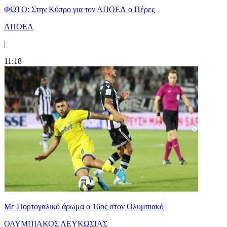
ΦΩΤΟ: Στην Κύπρο για τον ΑΠΟΕΛ ο Πέρες
ΑΠΟΕΛ
|
11:18
Με Πορτογαλικό άρωμα ο 16ος στον Ολυμπιακό
ΟΛΥΜΠΙΑΚΟΣ ΛΕΥΚΩΣΙΑΣ