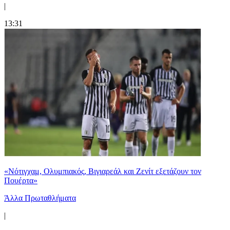
|
13:31
«Νότιγχαμ, Ολυμπιακός, Βιγιαρεάλ και Ζενίτ εξετάζουν τον
Πουέρτα»
Άλλα Πρωταθλήματα
|