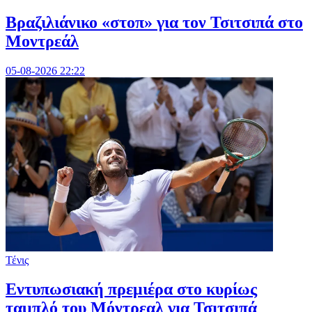
Βραζιλιάνικο «στοπ» για τον Τσιτσιπά στο
Μοντρεάλ
05-08-2026 22:22
Τένις
Εντυπωσιακή πρεμιέρα στο κυρίως
ταμπλό του Μόντρεαλ για Τσιτσιπά