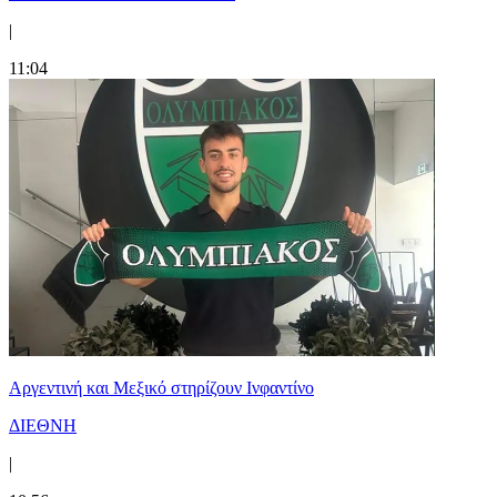
|
11:04
Αργεντινή και Μεξικό στηρίζουν Ινφαντίνο
ΔΙΕΘΝΗ
|