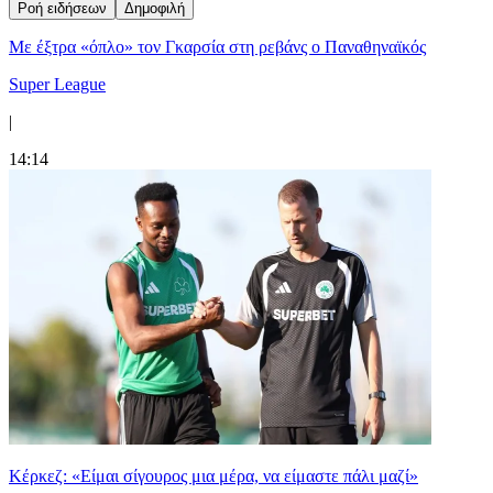
Ροή ειδήσεων
Δημοφιλή
Mε έξτρα «όπλο» τον Γκαρσία στη ρεβάνς ο Παναθηναϊκός
Super League
|
14:14
Κέρκεζ: «Είμαι σίγουρος μια μέρα, να είμαστε πάλι μαζί»