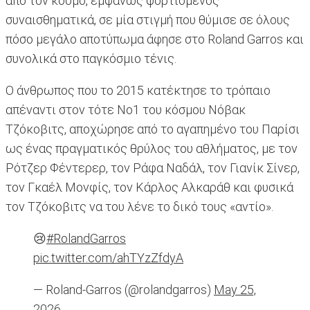
από τον κόσμο, εμφανώς φορτισμένος
συναισθηματικά, σε μία στιγμή που θύμισε σε όλους
πόσο μεγάλο αποτύπωμα άφησε στο Roland Garros και
συνολικά στο παγκόσμιο τένις.
Ο άνθρωπος που το 2015 κατέκτησε το τρόπαιο
απέναντι στον τότε Νο1 του κόσμου Νόβακ
Τζόκοβιτς, αποχώρησε από το αγαπημένο του Παρίσι
ως ένας πραγματικός θρύλος του αθλήματος, με τον
Ρότζερ Φέντερερ, τον Ράφα Ναδάλ, τον Γιανίκ Σίνερ,
τον Γκαέλ Μονφίς, τον Κάρλος Αλκαράθ και φυσικά
τον Τζόκοβιτς να του λένε το δικό τους «αντίο».
😢
#RolandGarros
pic.twitter.com/ahTYzZfdyA
— Roland-Garros (@rolandgarros)
May 25,
2026