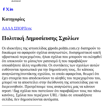
Κατηγορίες
ΑΛΛΑ ΣΠΟΡ
Τενις
Πολιτική Δημοσίευσης Σχολίων
Οι ιδιοκτήτες της ιστοσελίδας gipedo.politis.com.cy διατηρούν το
δικαίωμα να αφαιρούν σχόλια αναγνωστών, δυσφημιστικού και/ή
υβριστικού περιεχομένου, ή/και σχόλια που μπορούν να εκληφθεί
ότι υποκινούν το μίσος/τον ρατσισμό ή που παραβιάζουν
οποιαδήποτε άλλη νομοθεσία. Οι συντάκτες των σχολίων αυτών
ευθύνονται προσωπικά για την δημοσίευση τους. Αν κάποιος
αναγνώστης/συντάκτης σχολίου, το οποίο αφαιρείται, θεωρεί ότι
έχει στοιχεία που αποδεικνύουν το αληθές του περιεχομένου του,
μπορεί να τα αποστείλει στην διεύθυνση της ιστοσελίδας για να
διερευνηθούν. Προτρέπουμε τους αναγνώστες μας να κάνουν
report / flag σχόλια που πιστεύουν ότι παραβιάζουν τους πιο πάνω
κανόνες. Σχόλια που περιέχουν URL / links σε οποιαδήποτε
σελίδα, δεν δημοσιεύονται αυτόματα.