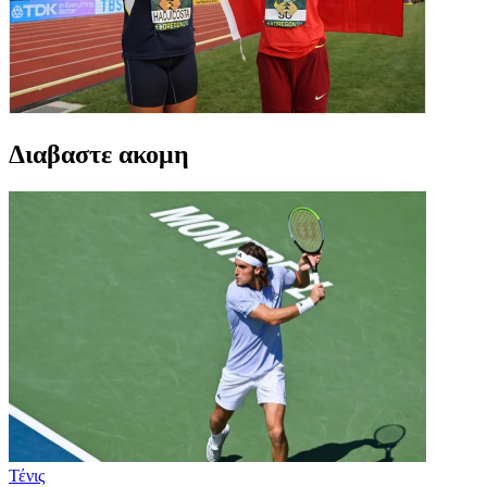
Διαβαστε ακομη
Τένις