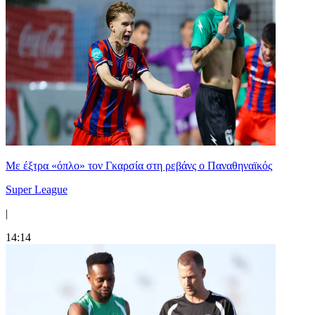
Mε έξτρα «όπλο» τον Γκαρσία στη ρεβάνς ο Παναθηναϊκός
Super League
|
14:14