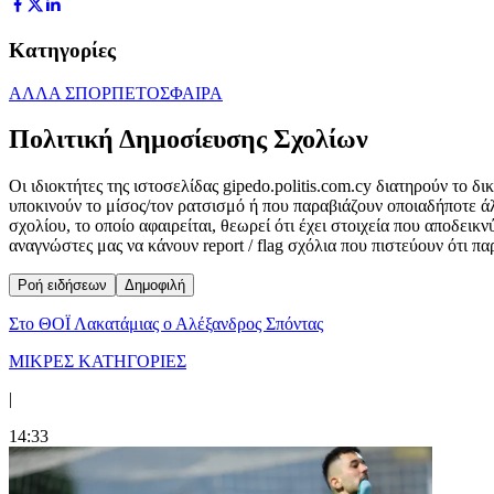
Κατηγορίες
ΑΛΛΑ ΣΠΟΡ
ΠΕΤΟΣΦΑΙΡΑ
Πολιτική Δημοσίευσης Σχολίων
Οι ιδιοκτήτες της ιστοσελίδας gipedo.politis.com.cy διατηρούν το 
υποκινούν το μίσος/τον ρατσισμό ή που παραβιάζουν οποιαδήποτε ά
σχολίου, το οποίο αφαιρείται, θεωρεί ότι έχει στοιχεία που αποδει
αναγνώστες μας να κάνουν report / flag σχόλια που πιστεύουν ότι π
Ροή ειδήσεων
Δημοφιλή
Στο ΘΟΪ Λακατάμιας ο Αλέξανδρος Σπόντας
ΜΙΚΡΕΣ ΚΑΤΗΓΟΡΙΕΣ
|
14:33