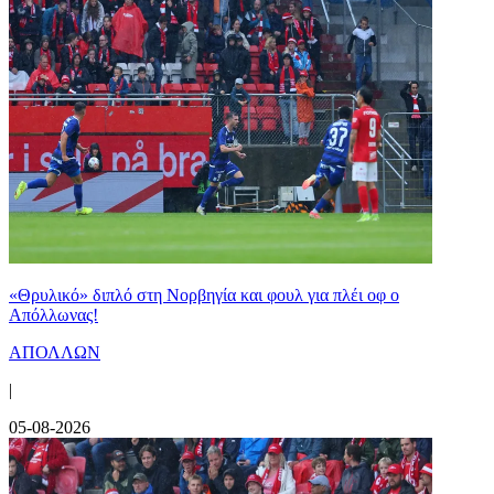
«Θρυλικό» διπλό στη Νορβηγία και φουλ για πλέι οφ ο
Απόλλωνας!
ΑΠΟΛΛΩΝ
|
05-08-2026