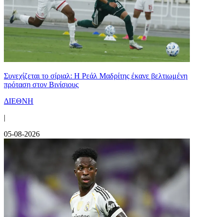
Συνεχίζεται το σίριαλ: Η Ρεάλ Μαδρίτης έκανε βελτιωμένη
πρόταση στον Βινίσιους
ΔΙΕΘΝΗ
|
05-08-2026