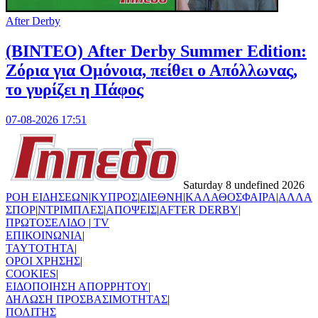
After Derby
(ΒΙΝΤΕΟ) After Derby Summer Edition:
Ζόρια για Ομόνοια, πείθει ο Απόλλωνας,
το γυρίζει η Πάφος
07-08-2026 17:51
Saturday 8 undefined 2026
ΡΟΗ ΕΙΔΗΣΕΩΝ
|
ΚΥΠΡΟΣ
|
ΔΙΕΘΝΗ
|
ΚΑΛΑΘΟΣΦΑΙΡΑ
|
ΑΛΛΑ
ΣΠΟΡ
|
ΝΤΡΙΜΠΛΕΣ
|
ΑΠΟΨΕΙΣ
|
AFTER DERBY
|
ΠΡΩΤΟΣΕΛΙΔΟ
|
TV
ΕΠΙΚΟΙΝΩΝΙΑ
|
TAYTOTHTA
|
ΟΡΟΙ ΧΡΗΣΗΣ
|
COOKIES
|
ΕΙΔΟΠΟΙΗΣΗ ΑΠΟΡΡΗΤΟΥ
|
ΔΗΛΩΣΗ ΠΡΟΣΒΑΣΙΜΟΤΗΤΑΣ
|
ΠΟΛΙΤΗΣ