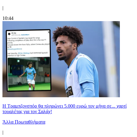
|
10:44
Η Τραμπζονσπόρ θα πληρώνει 5.000 ευρώ τον μήνα σε... χαρτί
τουαλέτας για τον Σαλάχ!
Άλλα Πρωταθλήματα
|