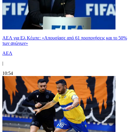
ΑΕΛ για Ελ Κέμπε: «Απουσίασε από 61 προπονήσεις και το 50%
των αγώνων»
ΑΕΛ
|
10:54