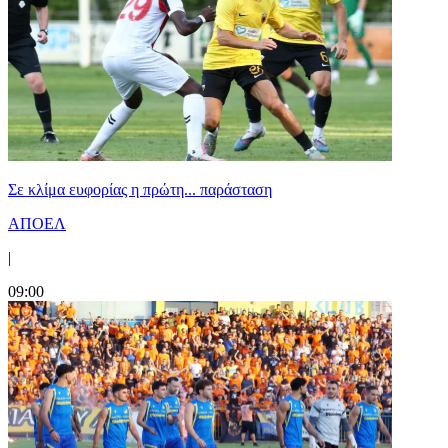
Σε κλίμα ευφορίας η πρώτη... παράσταση
ΑΠΟΕΛ
|
09:00