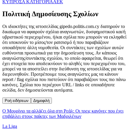
ΚΥΠΡΟΣ
Α ΚΑΤΗΓΟΡΙΑ
ΑΕΚ
Πολιτική Δημοσίευσης Σχολίων
Οι ιδιοκτήτες της ιστοσελίδας gipedo.politis.com.cy διατηρούν το
δικαίωμα να αφαιρούν σχόλια αναγνωστών, δυσφημιστικού και/ή
υβριστικού περιεχομένου, ή/και σχόλια που μπορούν να εκληφθεί
ότι υποκινούν το μίσος/τον ρατσισμό ή που παραβιάζουν
οποιαδήποτε άλλη νομοθεσία. Οι συντάκτες των σχολίων αυτών
ευθύνονται προσωπικά για την δημοσίευση τους. Αν κάποιος
αναγνώστης/συντάκτης σχολίου, το οποίο αφαιρείται, θεωρεί ότι
έχει στοιχεία που αποδεικνύουν το αληθές του περιεχομένου του,
μπορεί να τα αποστείλει στην διεύθυνση της ιστοσελίδας για να
διερευνηθούν. Προτρέπουμε τους αναγνώστες μας να κάνουν
report / flag σχόλια που πιστεύουν ότι παραβιάζουν τους πιο πάνω
κανόνες. Σχόλια που περιέχουν URL / links σε οποιαδήποτε
σελίδα, δεν δημοσιεύονται αυτόματα.
Ροή ειδήσεων
Δημοφιλή
Ο Μουρίνιο τα αλλάζει όλα στη Ρεάλ: Οι τρεις κανόνες που έχει
επιβάλλει στους παίκτες των Μαδριλένων
La Liga