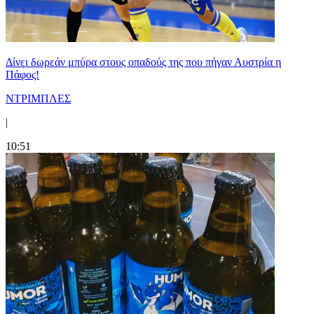
Δίνει δωρεάν μπύρα στους οπαδούς της που πήγαν Αυστρία η
Πάφος!
ΝΤΡΙΜΠΛΕΣ
|
10:51