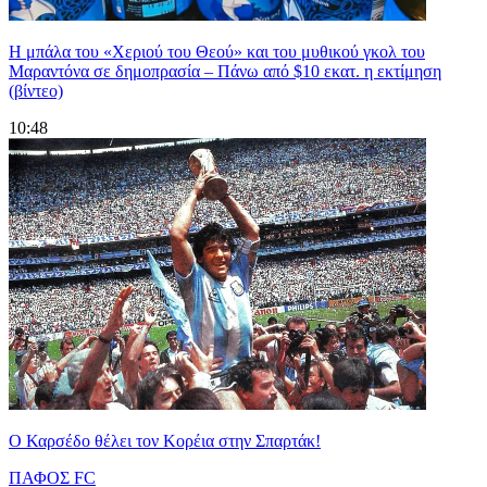
Η μπάλα του «Χεριού του Θεού» και του μυθικού γκολ του
Μαραντόνα σε δημοπρασία – Πάνω από $10 εκατ. η εκτίμηση
(βίντεο)
10:48
Ο Καρσέδο θέλει τον Κορέια στην Σπαρτάκ!
ΠΑΦΟΣ FC