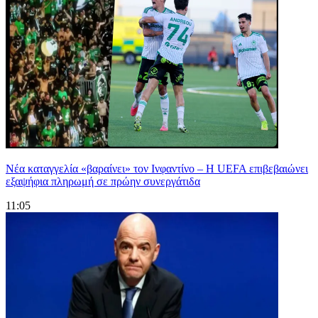
Νέα καταγγελία «βαραίνει» τον Ινφαντίνο – Η UEFA επιβεβαιώνει
εξαψήφια πληρωμή σε πρώην συνεργάτιδα
11:05