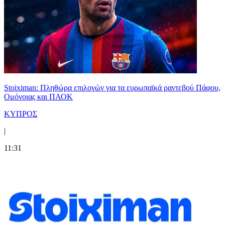
Stoiximan: Πληθώρα επιλογών για τα ευρωπαϊκά ραντεβού Πάφου,
Ομόνοιας και ΠΑΟΚ
ΚΥΠΡΟΣ
|
11:31