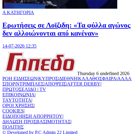
Α ΚΑΤΗΓΟΡΙΑ
Ερωτήσεις σε Λοϊζιδη: «Τα φύλλα αγώνος
δεν αλλοιώνονται από κανέναν»
14-07-2026 12:35
Thursday 6 undefined 2026
ΡΟΗ ΕΙΔΗΣΕΩΝ
|
ΚΥΠΡΟΣ
|
ΔΙΕΘΝΗ
|
ΚΑΛΑΘΟΣΦΑΙΡΑ
|
ΑΛΛΑ
ΣΠΟΡ
|
ΝΤΡΙΜΠΛΕΣ
|
ΑΠΟΨΕΙΣ
|
AFTER DERBY
|
ΠΡΩΤΟΣΕΛΙΔΟ
|
TV
ΕΠΙΚΟΙΝΩΝΙΑ
|
TAYTOTHTA
|
ΟΡΟΙ ΧΡΗΣΗΣ
|
COOKIES
|
ΕΙΔΟΠΟΙΗΣΗ ΑΠΟΡΡΗΤΟΥ
|
ΔΗΛΩΣΗ ΠΡΟΣΒΑΣΙΜΟΤΗΤΑΣ
|
ΠΟΛΙΤΗΣ
© Developed by P.C Admin 22 Limited