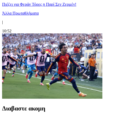
Πιέζει για Φεράν Τόρες η Παρί Σεν Ζερμέν!
Άλλα Πρωταθλήματα
|
10:52
Διαβαστε ακομη