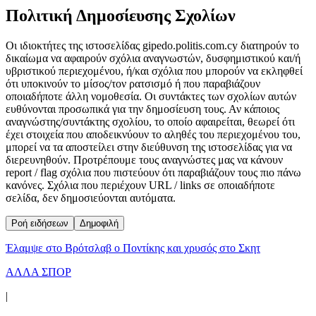
Πολιτική Δημοσίευσης Σχολίων
Οι ιδιοκτήτες της ιστοσελίδας gipedo.politis.com.cy διατηρούν το
δικαίωμα να αφαιρούν σχόλια αναγνωστών, δυσφημιστικού και/ή
υβριστικού περιεχομένου, ή/και σχόλια που μπορούν να εκληφθεί
ότι υποκινούν το μίσος/τον ρατσισμό ή που παραβιάζουν
οποιαδήποτε άλλη νομοθεσία. Οι συντάκτες των σχολίων αυτών
ευθύνονται προσωπικά για την δημοσίευση τους. Αν κάποιος
αναγνώστης/συντάκτης σχολίου, το οποίο αφαιρείται, θεωρεί ότι
έχει στοιχεία που αποδεικνύουν το αληθές του περιεχομένου του,
μπορεί να τα αποστείλει στην διεύθυνση της ιστοσελίδας για να
διερευνηθούν. Προτρέπουμε τους αναγνώστες μας να κάνουν
report / flag σχόλια που πιστεύουν ότι παραβιάζουν τους πιο πάνω
κανόνες. Σχόλια που περιέχουν URL / links σε οποιαδήποτε
σελίδα, δεν δημοσιεύονται αυτόματα.
Ροή ειδήσεων
Δημοφιλή
Έλαμψε στο Βρότσλαβ ο Ποντίκης και χρυσός στο Σκητ
ΑΛΛΑ ΣΠΟΡ
|