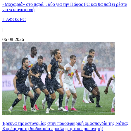
«Μαχαιριά» στο παρά... δύο για την Πάφος FC και θα παίξει ρέστα
για νέα ανατροπή
ΠΑΦΟΣ FC
|
06-08-2026
Έρευνα της αστυνομίας στην ποδοσφαιρική ομοσπονδία της Νότιας
Κορέας για τη διαδικασία πρόσληψης του προπονητή!