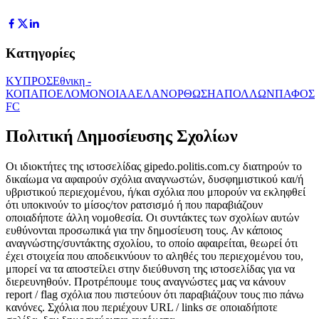
Κατηγορίες
ΚΥΠΡΟΣ
Εθνικη -
ΚΟΠ
ΑΠΟΕΛ
ΟΜΟΝΟΙΑ
ΑΕΛ
ΑΝΟΡΘΩΣΗ
ΑΠΟΛΛΩΝ
ΠΑΦΟΣ
FC
Πολιτική Δημοσίευσης Σχολίων
Οι ιδιοκτήτες της ιστοσελίδας gipedo.politis.com.cy διατηρούν το
δικαίωμα να αφαιρούν σχόλια αναγνωστών, δυσφημιστικού και/ή
υβριστικού περιεχομένου, ή/και σχόλια που μπορούν να εκληφθεί
ότι υποκινούν το μίσος/τον ρατσισμό ή που παραβιάζουν
οποιαδήποτε άλλη νομοθεσία. Οι συντάκτες των σχολίων αυτών
ευθύνονται προσωπικά για την δημοσίευση τους. Αν κάποιος
αναγνώστης/συντάκτης σχολίου, το οποίο αφαιρείται, θεωρεί ότι
έχει στοιχεία που αποδεικνύουν το αληθές του περιεχομένου του,
μπορεί να τα αποστείλει στην διεύθυνση της ιστοσελίδας για να
διερευνηθούν. Προτρέπουμε τους αναγνώστες μας να κάνουν
report / flag σχόλια που πιστεύουν ότι παραβιάζουν τους πιο πάνω
κανόνες. Σχόλια που περιέχουν URL / links σε οποιαδήποτε