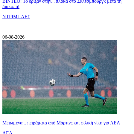
ΒΙΝΤΕΟ: Το έριξαν στην... πλάκα στο Σάλτσμπουργκ μετά τη
διακοπή!
ΝΤΡΙΜΠΛΕΣ
|
06-08-2026
Μειωμένα... πειράματα από Μάρτινς και φιλική νίκη για ΑΕΛ
ΑΕΛ