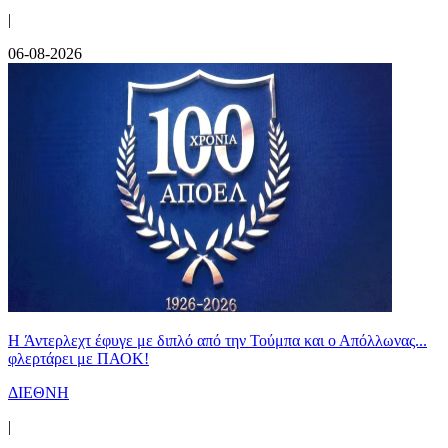
|
06-08-2026
H Άντερλεχτ έφυγε με διπλό από την Τούμπα και ο Απόλλωνας...
φλερτάρει με ΠΑΟΚ!
ΔΙΕΘΝΗ
|