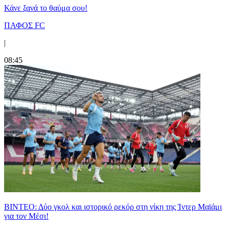
Κάνε ξανά το θαύμα σου!
ΠΑΦΟΣ FC
|
08:45
ΒΙΝΤΕΟ: Δύο γκολ και ιστορικό ρεκόρ στη νίκη της Ίντερ Μαϊάμι
για τον Μέσι!