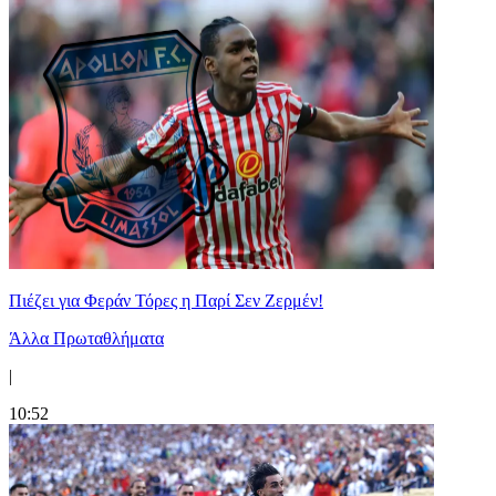
Πιέζει για Φεράν Τόρες η Παρί Σεν Ζερμέν!
Άλλα Πρωταθλήματα
|
10:52