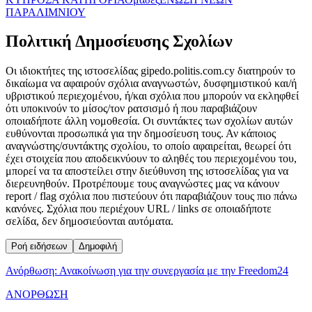
ΠΑΡΑΛΙΜΝIΟΥ
Πολιτική Δημοσίευσης Σχολίων
Οι ιδιοκτήτες της ιστοσελίδας gipedo.politis.com.cy διατηρούν το
δικαίωμα να αφαιρούν σχόλια αναγνωστών, δυσφημιστικού και/ή
υβριστικού περιεχομένου, ή/και σχόλια που μπορούν να εκληφθεί
ότι υποκινούν το μίσος/τον ρατσισμό ή που παραβιάζουν
οποιαδήποτε άλλη νομοθεσία. Οι συντάκτες των σχολίων αυτών
ευθύνονται προσωπικά για την δημοσίευση τους. Αν κάποιος
αναγνώστης/συντάκτης σχολίου, το οποίο αφαιρείται, θεωρεί ότι
έχει στοιχεία που αποδεικνύουν το αληθές του περιεχομένου του,
μπορεί να τα αποστείλει στην διεύθυνση της ιστοσελίδας για να
διερευνηθούν. Προτρέπουμε τους αναγνώστες μας να κάνουν
report / flag σχόλια που πιστεύουν ότι παραβιάζουν τους πιο πάνω
κανόνες. Σχόλια που περιέχουν URL / links σε οποιαδήποτε
σελίδα, δεν δημοσιεύονται αυτόματα.
Ροή ειδήσεων
Δημοφιλή
Ανόρθωση: Ανακοίνωση για την συνεργασία με την Freedom24
ΑΝΟΡΘΩΣΗ