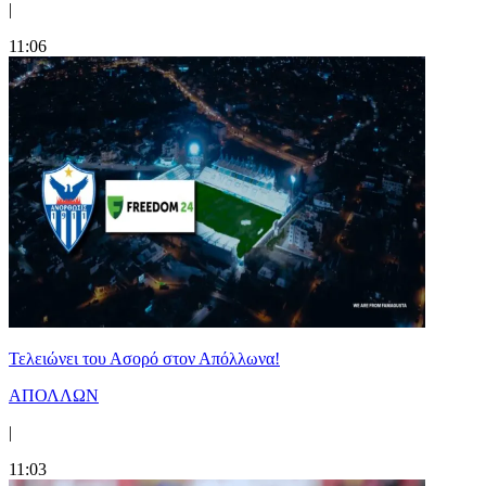
|
11:06
Τελειώνει του Ασορό στον Απόλλωνα!
ΑΠΟΛΛΩΝ
|
11:03