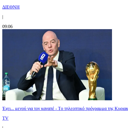
ΔΙΕΘΝΗ
|
09:06
Έχει... μενού για τον καναπέ - Tο τηλεοπτικό πρόγραμμα της Κυριακ
TV
|