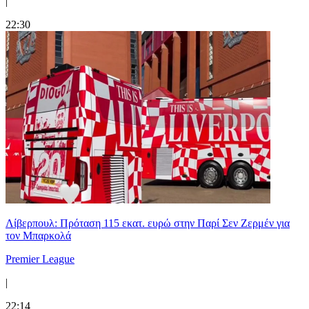
|
22:30
Λίβερπουλ: Πρόταση 115 εκατ. ευρώ στην Παρί Σεν Ζερμέν για
τον Μπαρκολά
Premier League
|
22:14