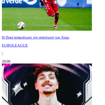
Η Παρί ανακοίνωσε την ανανέωση του Χομς
EUROLEAGUE
|
20:00