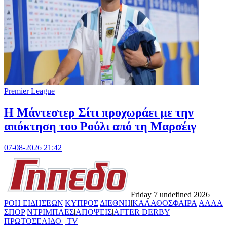
Premier League
Η Μάντεστερ Σίτι προχωράει με την
απόκτηση του Ρούλι από τη Μαρσέιγ
07-08-2026 21:42
Friday 7 undefined 2026
ΡΟΗ ΕΙΔΗΣΕΩΝ
|
ΚΥΠΡΟΣ
|
ΔΙΕΘΝΗ
|
ΚΑΛΑΘΟΣΦΑΙΡΑ
|
ΑΛΛΑ
ΣΠΟΡ
|
ΝΤΡΙΜΠΛΕΣ
|
ΑΠΟΨΕΙΣ
|
AFTER DERBY
|
ΠΡΩΤΟΣΕΛΙΔΟ
|
TV