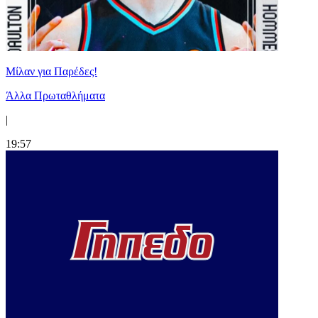
Μίλαν για Παρέδες!
Άλλα Πρωταθλήματα
|
19:57