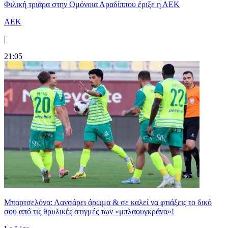
Φιλική τριάρα στην Ομόνοια Αραδίππου έριξε η ΑΕΚ
ΑΕΚ
|
21:05
Μπαρτσελόνα: Λανσάρει άρωμα & σε καλεί να φτιάξεις το δικό
σου από τις θρυλικές στιγμές των «μπλαουγκράνα»!