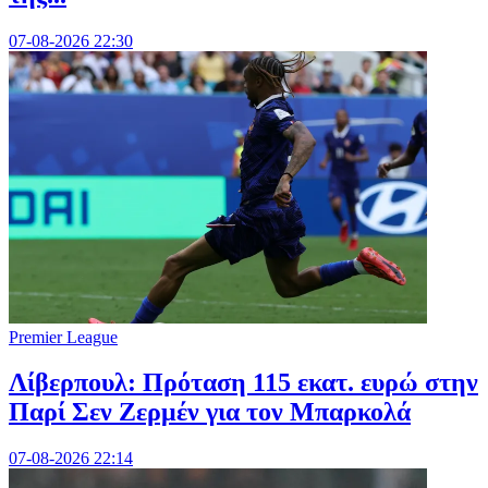
07-08-2026 22:30
Premier League
Λίβερπουλ: Πρόταση 115 εκατ. ευρώ στην
Παρί Σεν Ζερμέν για τον Μπαρκολά
07-08-2026 22:14