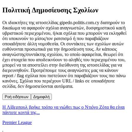
Πολιτική Δημοσίευσης Σχολίων
Οι ιδιοκτήτες της ιστοσελίδας gipedo.politis.com.cy διατηρούν το
δικαίωμα να αφαιρούν σχόλια αναγνωστών, δυσφημιστικού και/ή
υβριστικού περιεχομένου, ή/και σχόλια που μπορούν να εκληφθεί
ότι υποκινούν το μίσος/τον ρατσισμό ή που παραβιάζουν
οποιαδήποτε άλλη νομοθεσία. Οι συντάκτες των σχολίων αυτών
ευθύνονται προσωπικά για την δημοσίευση τους. Αν κάποιος
αναγνώστης/συντάκτης σχολίου, το οποίο αφαιρείται, θεωρεί ότι
έχει στοιχεία που αποδεικνύουν το αληθές του περιεχομένου του,
μπορεί να τα αποστείλει στην διεύθυνση της ιστοσελίδας για να
διερευνηθούν. Προτρέπουμε τους αναγνώστες μας να κάνουν
report / flag σχόλια που πιστεύουν ότι παραβιάζουν τους πιο πάνω
κανόνες. Σχόλια που περιέχουν URL / links σε οποιαδήποτε
σελίδα, δεν δημοσιεύονται αυτόματα.
Ροή ειδήσεων
Δημοφιλή
Η Λίβερπουλ βρήκε τρόπο να νιώθει πως ο Ντιόγο Ζότα θα είναι
πάντοτε κοντά της...
Premier League