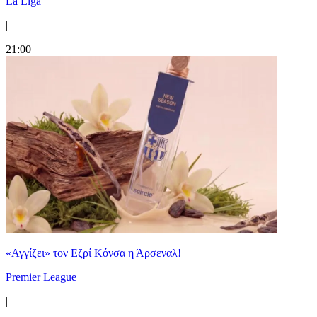
La Liga
|
21:00
«Αγγίζει» τον Εζρί Κόνσα η Άρσεναλ!
Premier League
|