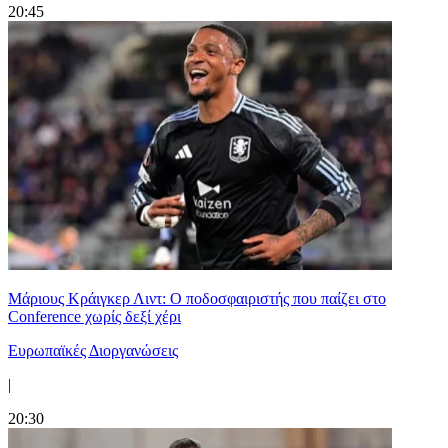
20:45
Μάριους Κράιγκερ Λιντ: Ο ποδοσφαιριστής που παίζει στο
Conference χωρίς δεξί χέρι
Ευρωπαϊκές Διοργανώσεις
|
20:30