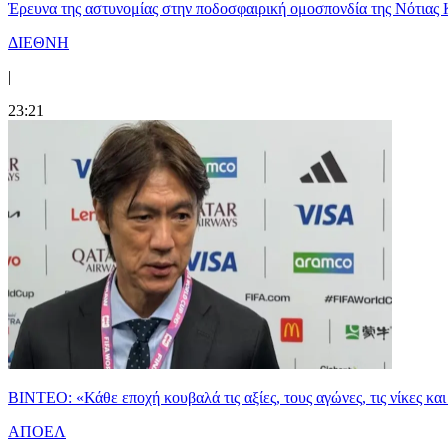
Έρευνα της αστυνομίας στην ποδοσφαιρική ομοσπονδία της Νότιας 
ΔΙΕΘΝΗ
|
23:21
ΒΙΝΤΕΟ: «Κάθε εποχή κουβαλά τις αξίες, τους αγώνες, τις νίκες 
ΑΠΟΕΛ