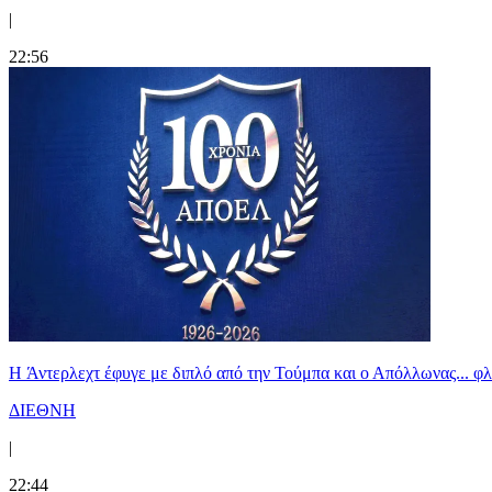
|
22:56
H Άντερλεχτ έφυγε με διπλό από την Τούμπα και ο Απόλλωνας... 
ΔΙΕΘΝΗ
|
22:44