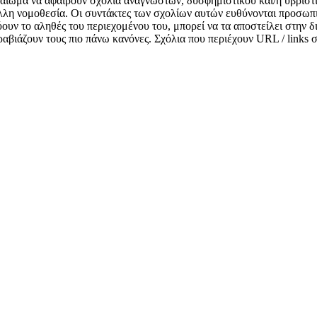
δικαίωμα να αφαιρούν σχόλια αναγνωστών, δυσφημιστικού και/ή υβριστ
λλη νομοθεσία. Οι συντάκτες των σχολίων αυτών ευθύνονται προσωπι
κνύουν το αληθές του περιεχομένου του, μπορεί να τα αποστείλει στην
αραβιάζουν τους πιο πάνω κανόνες. Σχόλια που περιέχουν URL / links