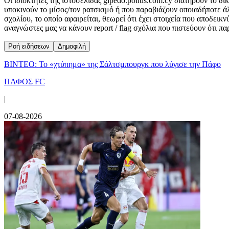
Οι ιδιοκτήτες της ιστοσελίδας gipedo.politis.com.cy διατηρούν το 
υποκινούν το μίσος/τον ρατσισμό ή που παραβιάζουν οποιαδήποτε ά
σχολίου, το οποίο αφαιρείται, θεωρεί ότι έχει στοιχεία που αποδει
αναγνώστες μας να κάνουν report / flag σχόλια που πιστεύουν ότι π
Ροή ειδήσεων
Δημοφιλή
ΒΙΝΤΕΟ: Το «χτύπημα» της Σάλτσμπουργκ που λύγισε την Πάφο
ΠΑΦΟΣ FC
|
07-08-2026