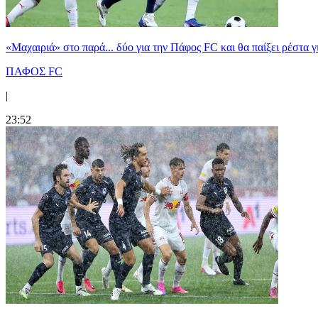
«Μαχαιριά» στο παρά... δύο για την Πάφος FC και θα παίξει ρέστα γ
ΠΑΦΟΣ FC
|
23:52