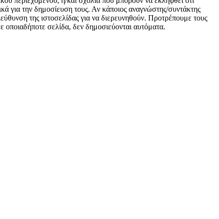
ικού περιεχομένου, ή/και σχόλια που μπορούν να εκληφθεί ότι
κά για την δημοσίευση τους. Αν κάποιος αναγνώστης/συντάκτης
 διεύθυνση της ιστοσελίδας για να διερευνηθούν. Προτρέπουμε τους
 σε οποιαδήποτε σελίδα, δεν δημοσιεύονται αυτόματα.