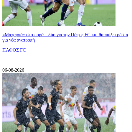
«Μαχαιριά» στο παρά... δύο για την Πάφος FC και θα παίξει ρέστα
για νέα ανατροπή
ΠΑΦΟΣ FC
|
06-08-2026