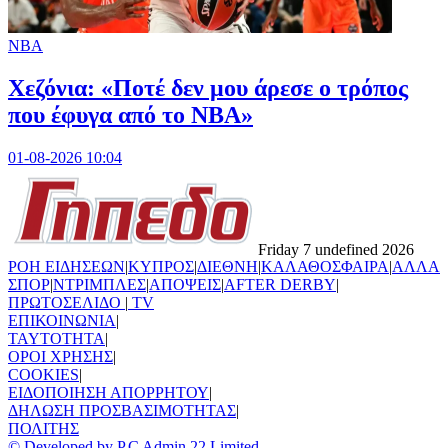
NBA
Χεζόνια: «Ποτέ δεν μου άρεσε ο τρόπος
που έφυγα από το NBA»
01-08-2026 10:04
Friday 7 undefined 2026
ΡΟΗ ΕΙΔΗΣΕΩΝ
|
ΚΥΠΡΟΣ
|
ΔΙΕΘΝΗ
|
ΚΑΛΑΘΟΣΦΑΙΡΑ
|
ΑΛΛΑ
ΣΠΟΡ
|
ΝΤΡΙΜΠΛΕΣ
|
ΑΠΟΨΕΙΣ
|
AFTER DERBY
|
ΠΡΩΤΟΣΕΛΙΔΟ
|
TV
ΕΠΙΚΟΙΝΩΝΙΑ
|
TAYTOTHTA
|
ΟΡΟΙ ΧΡΗΣΗΣ
|
COOKIES
|
ΕΙΔΟΠΟΙΗΣΗ ΑΠΟΡΡΗΤΟΥ
|
ΔΗΛΩΣΗ ΠΡΟΣΒΑΣΙΜΟΤΗΤΑΣ
|
ΠΟΛΙΤΗΣ
© Developed by P.C Admin 22 Limited