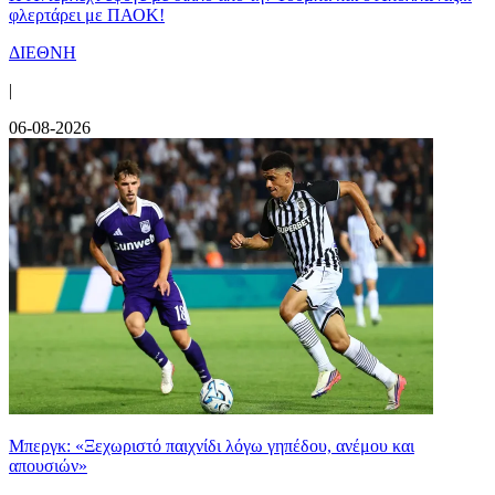
φλερτάρει με ΠΑΟΚ!
ΔΙΕΘΝΗ
|
06-08-2026
Μπεργκ: «Ξεχωριστό παιχνίδι λόγω γηπέδου, ανέμου και
απουσιών»