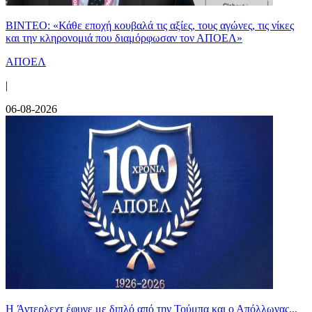
ΒΙΝΤΕΟ: «Κάθε εποχή κουβαλά τις αξίες, τους αγώνες, τις νίκες
και την κληρονομιά που διαμόρφωσαν τον ΑΠΟΕΛ»
ΑΠΟΕΛ
|
06-08-2026
H Άντερλεχτ έφυγε με διπλό από την Τούμπα και ο Απόλλωνας...