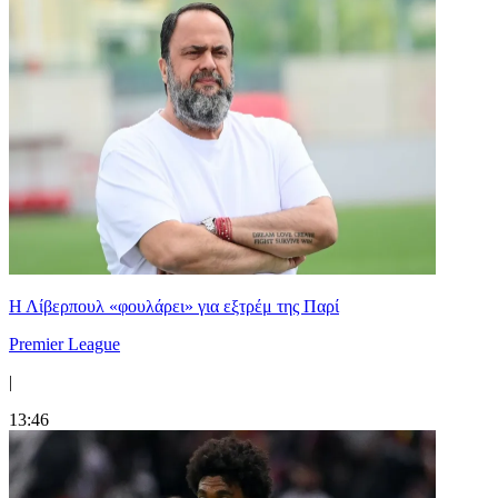
Η Λίβερπουλ «φουλάρει» για εξτρέμ της Παρί
Premier League
|
13:46