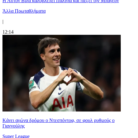
Η Άστον Βίλα καλοβλέπει Παλίνια και πιέζει την Μπάγερν
Άλλα Πρωταθλήματα
|
12:14
Kάνει αγώνα δρόμου ο Ντεσπόντοφ, σε φουλ ρυθμούς ο
Γιαννούλης
Super League