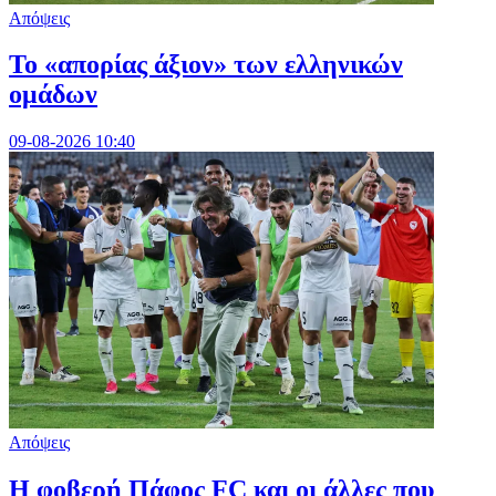
Απόψεις
Το «απορίας άξιον» των ελληνικών
ομάδων
09-08-2026 10:40
Απόψεις
Η φοβερή Πάφος FC και οι άλλες που