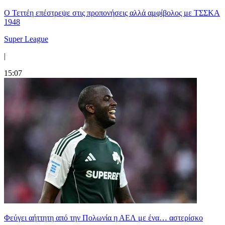
Ο Τεττέη επέστρεψε στις προπονήσεις αλλά αμφίβολος με ΤΣΣΚΑ
1948
Super League
|
15:07
Φεύγει αήττητη από την Πολωνία η ΑΕΛ με ένα… αστερίσκο