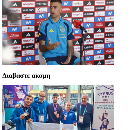
Διαβαστε ακομη