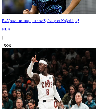
Bγάζουν στο «σφυρί» τον Σρέντερ οι Καβαλίερς!
NBA
|
15:26