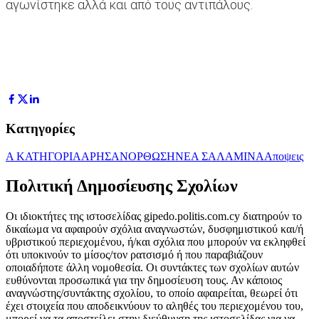
αγωνίστηκε αλλά και από τους αντιπάλους.
Κατηγορίες
Α ΚΑΤΗΓΟΡΙΑ
ΑΡΗΣ
ΑΝΟΡΘΩΣΗ
ΝΕΑ ΣΑΛΑΜΙΝΑ
Αποψεις
Πολιτική Δημοσίευσης Σχολίων
Οι ιδιοκτήτες της ιστοσελίδας gipedo.politis.com.cy διατηρούν το
δικαίωμα να αφαιρούν σχόλια αναγνωστών, δυσφημιστικού και/ή
υβριστικού περιεχομένου, ή/και σχόλια που μπορούν να εκληφθεί
ότι υποκινούν το μίσος/τον ρατσισμό ή που παραβιάζουν
οποιαδήποτε άλλη νομοθεσία. Οι συντάκτες των σχολίων αυτών
ευθύνονται προσωπικά για την δημοσίευση τους. Αν κάποιος
αναγνώστης/συντάκτης σχολίου, το οποίο αφαιρείται, θεωρεί ότι
έχει στοιχεία που αποδεικνύουν το αληθές του περιεχομένου του,
μπορεί να τα αποστείλει στην διεύθυνση της ιστοσελίδας για να