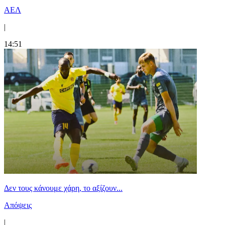
ΑΕΛ
|
14:51
Δεν τους κάνουμε χάρη, το αξίζουν...
Απόψεις
|