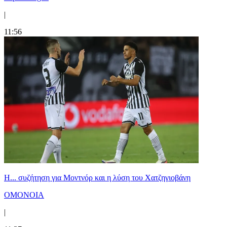
|
11:56
Η... συζήτηση για Μοντνόρ και η λύση του Χατζηγιοβάνη
ΟΜΟΝΟΙΑ
|