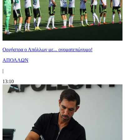
Ορχήστρα o Aπόλλων με... ονοματεπώνυμο!
ΑΠΟΛΛΩΝ
|
13:10