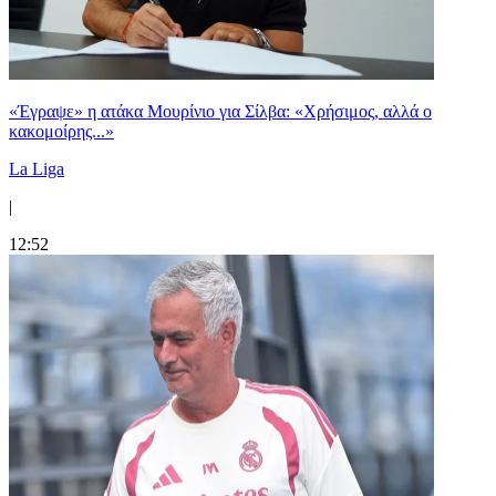
«Έγραψε» η ατάκα Μουρίνιο για Σίλβα: «Χρήσιμος, αλλά ο
κακομοίρης...»
La Liga
|
12:52