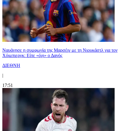
Ναυάγησε η συμφωνία της Μαρσέιγ με τη Νιουκάστλ για τον
Χόιμπιεργκ: Είπε «όχι» ο Δανός
ΔΙΕΘΝΗ
|
17:51