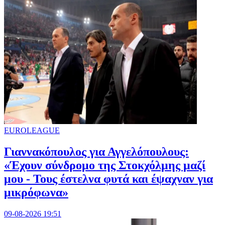
EUROLEAGUE
Γιαννακόπουλος για Αγγελόπουλους:
«Έχουν σύνδρομο της Στοκχόλμης μαζί
μου - Τους έστελνα φυτά και έψαχναν για
μικρόφωνα»
09-08-2026 19:51