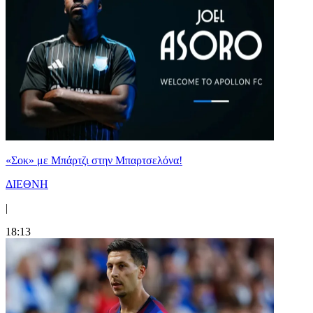
«Σοκ» με Μπάρτζι στην Μπαρτσελόνα!
ΔΙΕΘΝΗ
|
18:13