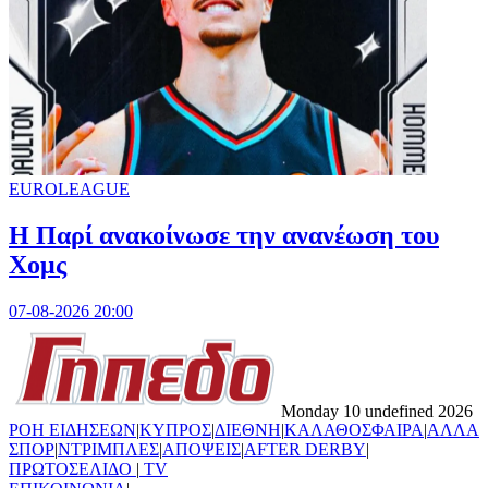
EUROLEAGUE
Η Παρί ανακοίνωσε την ανανέωση του
Χομς
07-08-2026 20:00
Monday 10 undefined 2026
ΡΟΗ ΕΙΔΗΣΕΩΝ
|
ΚΥΠΡΟΣ
|
ΔΙΕΘΝΗ
|
ΚΑΛΑΘΟΣΦΑΙΡΑ
|
ΑΛΛΑ
ΣΠΟΡ
|
ΝΤΡΙΜΠΛΕΣ
|
ΑΠΟΨΕΙΣ
|
AFTER DERBY
|
ΠΡΩΤΟΣΕΛΙΔΟ
|
TV