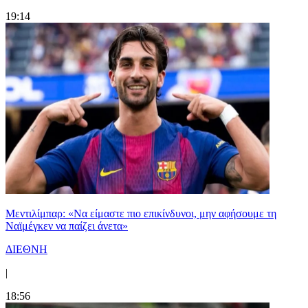
19:14
Μεντιλίμπαρ: «Να είμαστε πιο επικίνδυνοι, μην αφήσουμε τη
Ναϊμέγκεν να παίζει άνετα»
ΔΙΕΘΝΗ
|
18:56