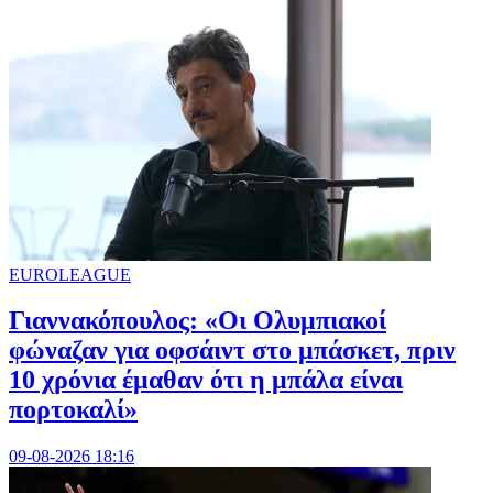
EUROLEAGUE
Γιαννακόπουλος: «Οι Ολυμπιακοί
φώναζαν για οφσάιντ στο μπάσκετ, πριν
10 χρόνια έμαθαν ότι η μπάλα είναι
πορτοκαλί»
09-08-2026 18:16