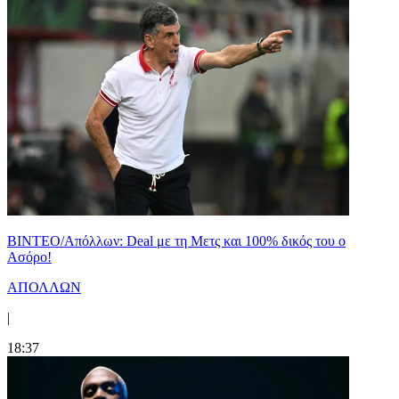
ΒΙΝΤΕΟ/Απόλλων: Deal με τη Μετς και 100% δικός του ο
Ασόρο!
ΑΠΟΛΛΩΝ
|
18:37