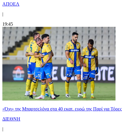
ΑΠΟΕΛ
|
19:45
«Όχι» της Μπαρτσελόνα στα 40 εκατ. ευρώ της Παρί για Τόρες
ΔΙΕΘΝΗ
|