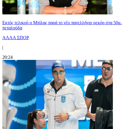
Εκτός τελικού ο Μπίλας παρά το νέο πανελλήνιο ρεκόρ στα 50μ.
πεταλούδα
ΑΛΛΑ ΣΠΟΡ
|
20:24