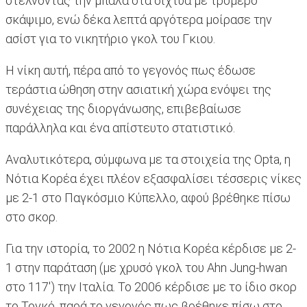
στέλνοντας την μπάλα στα δίχτυα με τρομερό
σκάψιμο, ενώ δέκα λεπτά αργότερα μοίρασε την
ασίστ για το νικητήριο γκολ του Γκιου.
Η νίκη αυτή, πέρα από το γεγονός πως έδωσε
τεράστια ώθηση στην ασιατική χώρα ενόψει της
συνέχειας της διοργάνωσης, επιβεβαίωσε
παράλληλα και ένα απίστευτο στατιστικό.
Αναλυτικότερα, σύμφωνα με τα στοιχεία της Opta, η
Νότια Κορέα έχει πλέον εξασφαλίσει τέσσερις νίκες
με 2-1 στο Παγκόσμιο Κύπελλο, αφού βρέθηκε πίσω
στο σκορ.
Για την ιστορία, το 2002 η Νότια Κορέα κέρδισε με 2-
1 στην παράταση (με χρυσό γκολ του Ahn Jung-hwan
στο 117') την Ιταλία. Το 2006 κέρδισε με το ίδιο σκορ
το Τογκό, παρά το γεγονός πως βρέθηκε πίσω στο