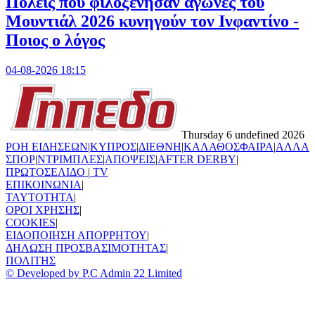
Πόλεις που φιλοξένησαν αγώνες του
Μουντιάλ 2026 κυνηγούν τον Ινφαντίνο -
Ποιος ο λόγος
04-08-2026 18:15
Thursday 6 undefined 2026
ΡΟΗ ΕΙΔΗΣΕΩΝ
|
ΚΥΠΡΟΣ
|
ΔΙΕΘΝΗ
|
ΚΑΛΑΘΟΣΦΑΙΡΑ
|
ΑΛΛΑ
ΣΠΟΡ
|
ΝΤΡΙΜΠΛΕΣ
|
ΑΠΟΨΕΙΣ
|
AFTER DERBY
|
ΠΡΩΤΟΣΕΛΙΔΟ
|
TV
ΕΠΙΚΟΙΝΩΝΙΑ
|
TAYTOTHTA
|
ΟΡΟΙ ΧΡΗΣΗΣ
|
COOKIES
|
ΕΙΔΟΠΟΙΗΣΗ ΑΠΟΡΡΗΤΟΥ
|
ΔΗΛΩΣΗ ΠΡΟΣΒΑΣΙΜΟΤΗΤΑΣ
|
ΠΟΛΙΤΗΣ
© Developed by P.C Admin 22 Limited