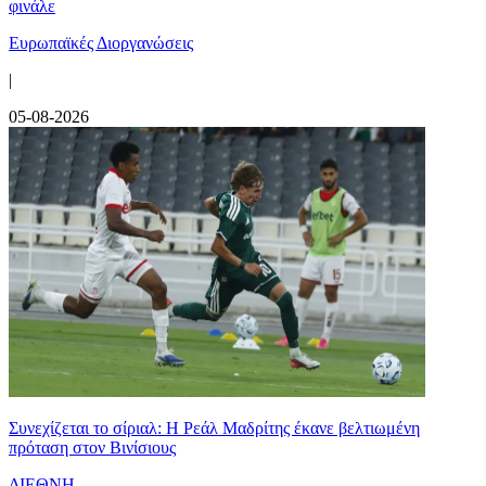
φινάλε
Ευρωπαϊκές Διοργανώσεις
|
05-08-2026
Συνεχίζεται το σίριαλ: Η Ρεάλ Μαδρίτης έκανε βελτιωμένη
πρόταση στον Βινίσιους
ΔΙΕΘΝΗ