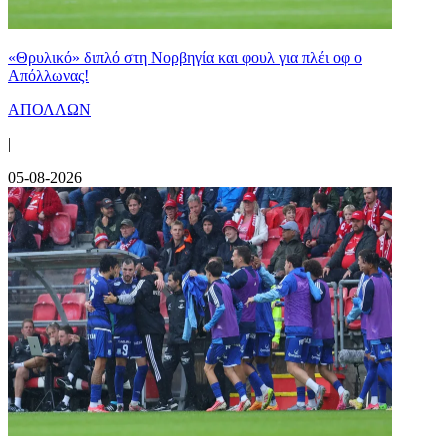
«Θρυλικό» διπλό στη Νορβηγία και φουλ για πλέι οφ ο
Απόλλωνας!
ΑΠΟΛΛΩΝ
|
05-08-2026