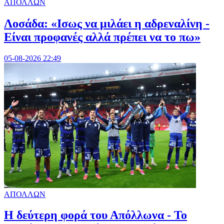
ΑΠΟΛΛΩΝ
Λοσάδα: «Ισως να μιλάει η αδρεναλίνη -
Είναι προφανές αλλά πρέπει να το πω»
05-08-2026 22:49
ΑΠΟΛΛΩΝ
Η δεύτερη φορά του Απόλλωνα - Το