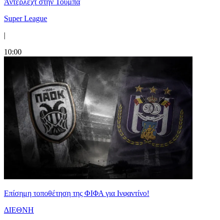
Άντερλεχτ στην Τούμπα
Super League
|
10:00
Επίσημη τοποθέτηση της ΦΙΦΑ για Ινφαντίνο!
ΔΙΕΘΝΗ