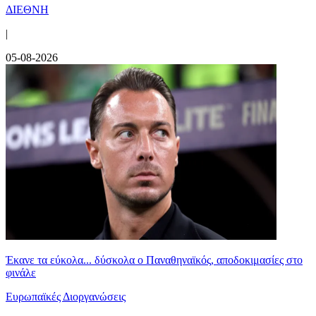
ΔΙΕΘΝΗ
|
05-08-2026
Έκανε τα εύκολα... δύσκολα ο Παναθηναϊκός, αποδοκιμασίες στο
φινάλε
Ευρωπαϊκές Διοργανώσεις