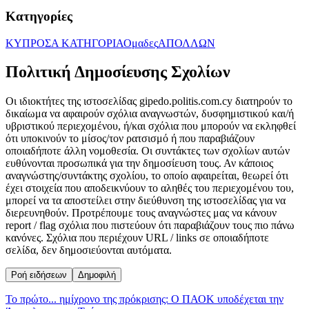
Κατηγορίες
ΚΥΠΡΟΣ
Α ΚΑΤΗΓΟΡΙΑ
Ομαδες
ΑΠΟΛΛΩΝ
Πολιτική Δημοσίευσης Σχολίων
Οι ιδιοκτήτες της ιστοσελίδας gipedo.politis.com.cy διατηρούν το
δικαίωμα να αφαιρούν σχόλια αναγνωστών, δυσφημιστικού και/ή
υβριστικού περιεχομένου, ή/και σχόλια που μπορούν να εκληφθεί
ότι υποκινούν το μίσος/τον ρατσισμό ή που παραβιάζουν
οποιαδήποτε άλλη νομοθεσία. Οι συντάκτες των σχολίων αυτών
ευθύνονται προσωπικά για την δημοσίευση τους. Αν κάποιος
αναγνώστης/συντάκτης σχολίου, το οποίο αφαιρείται, θεωρεί ότι
έχει στοιχεία που αποδεικνύουν το αληθές του περιεχομένου του,
μπορεί να τα αποστείλει στην διεύθυνση της ιστοσελίδας για να
διερευνηθούν. Προτρέπουμε τους αναγνώστες μας να κάνουν
report / flag σχόλια που πιστεύουν ότι παραβιάζουν τους πιο πάνω
κανόνες. Σχόλια που περιέχουν URL / links σε οποιαδήποτε
σελίδα, δεν δημοσιεύονται αυτόματα.
Ροή ειδήσεων
Δημοφιλή
Το πρώτο... ημίχρονο της πρόκρισης: Ο ΠΑΟΚ υποδέχεται την