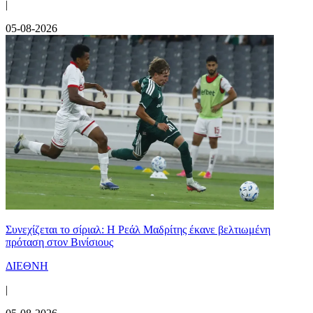
|
05-08-2026
Συνεχίζεται το σίριαλ: Η Ρεάλ Μαδρίτης έκανε βελτιωμένη
πρόταση στον Βινίσιους
ΔΙΕΘΝΗ
|