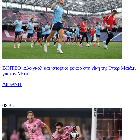
ΒΙΝΤΕΟ: Δύο γκολ και ιστορικό ρεκόρ στη νίκη της Ίντερ Μαϊάμι
για τον Μέσι!
ΔΙΕΘΝΗ
|
08:35