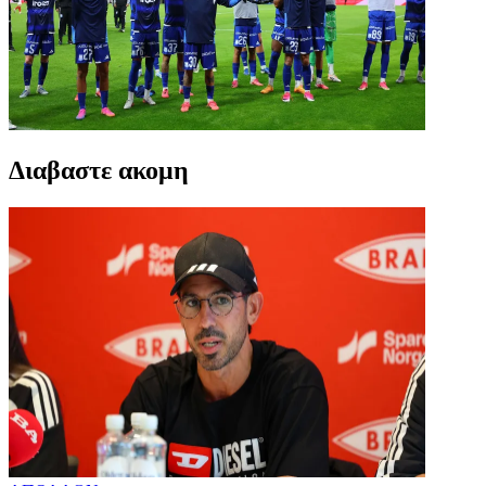
Διαβαστε ακομη