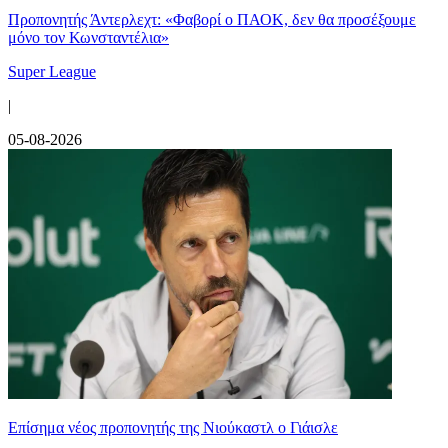
Προπονητής Άντερλεχτ: «Φαβορί ο ΠΑΟΚ, δεν θα προσέξουμε
μόνο τον Κωνσταντέλια»
Super League
|
05-08-2026
Επίσημα νέος προπονητής της Νιούκαστλ ο Γιάισλε