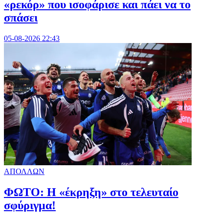
«ρεκόρ» που ισοφάρισε και πάει να το
σπάσει
05-08-2026 22:43
ΑΠΟΛΛΩΝ
ΦΩΤΟ: Η «έκρηξη» στο τελευταίο
σφύριγμα!