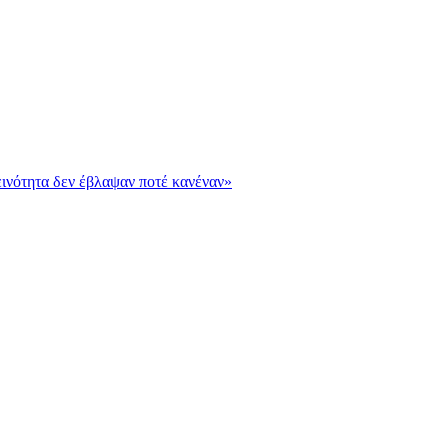
εινότητα δεν έβλαψαν ποτέ κανέναν»