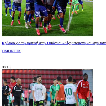
Κρίγκου για την κριτική στην Ομόνοια: «Λίγη υπομονή και λίγη ταπ
ΟΜΟΝΟΙΑ
|
08:15