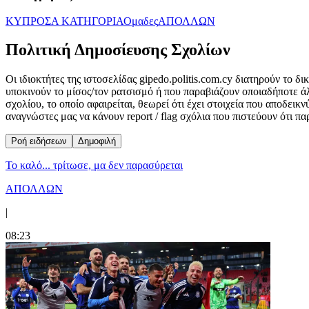
ΚΥΠΡΟΣ
Α ΚΑΤΗΓΟΡΙΑ
Ομαδες
ΑΠΟΛΛΩΝ
Πολιτική Δημοσίευσης Σχολίων
Οι ιδιοκτήτες της ιστοσελίδας gipedo.politis.com.cy διατηρούν το 
υποκινούν το μίσος/τον ρατσισμό ή που παραβιάζουν οποιαδήποτε ά
σχολίου, το οποίο αφαιρείται, θεωρεί ότι έχει στοιχεία που αποδει
αναγνώστες μας να κάνουν report / flag σχόλια που πιστεύουν ότι π
Ροή ειδήσεων
Δημοφιλή
Το καλό... τρίτωσε, μα δεν παρασύρεται
ΑΠΟΛΛΩΝ
|
08:23