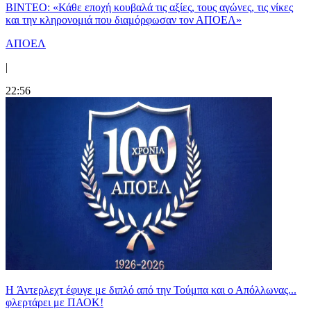
ΒΙΝΤΕΟ: «Κάθε εποχή κουβαλά τις αξίες, τους αγώνες, τις νίκες
και την κληρονομιά που διαμόρφωσαν τον ΑΠΟΕΛ»
ΑΠΟΕΛ
|
22:56
H Άντερλεχτ έφυγε με διπλό από την Τούμπα και ο Απόλλωνας...
φλερτάρει με ΠΑΟΚ!