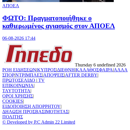
ΑΠΟΕΛ
ΦΩΤΟ: Πραγματοποιήθηκε ο
καθιερωμένος αγιασμός στον ΑΠΟΕΛ
06-08-2026 17:44
Thursday 6 undefined 2026
ΡΟΗ ΕΙΔΗΣΕΩΝ
|
ΚΥΠΡΟΣ
|
ΔΙΕΘΝΗ
|
ΚΑΛΑΘΟΣΦΑΙΡΑ
|
ΑΛΛΑ
ΣΠΟΡ
|
ΝΤΡΙΜΠΛΕΣ
|
ΑΠΟΨΕΙΣ
|
AFTER DERBY
|
ΠΡΩΤΟΣΕΛΙΔΟ
|
TV
ΕΠΙΚΟΙΝΩΝΙΑ
|
TAYTOTHTA
|
ΟΡΟΙ ΧΡΗΣΗΣ
|
COOKIES
|
ΕΙΔΟΠΟΙΗΣΗ ΑΠΟΡΡΗΤΟΥ
|
ΔΗΛΩΣΗ ΠΡΟΣΒΑΣΙΜΟΤΗΤΑΣ
|
ΠΟΛΙΤΗΣ
© Developed by P.C Admin 22 Limited