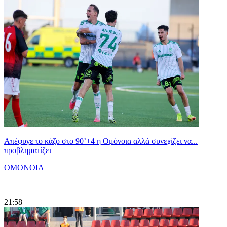
Απέφυγε το κάζο στο 90’+4 η Ομόνοια αλλά συνεχίζει να...
προβληματίζει
ΟΜΟΝΟΙΑ
|
21:58