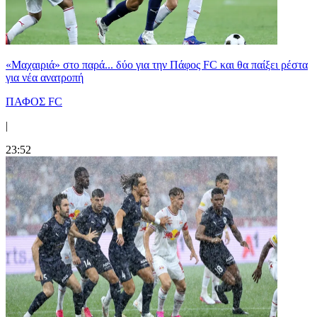
«Μαχαιριά» στο παρά... δύο για την Πάφος FC και θα παίξει ρέστα
για νέα ανατροπή
ΠΑΦΟΣ FC
|
23:52