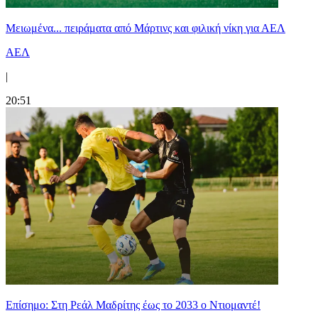
Μειωμένα... πειράματα από Μάρτινς και φιλική νίκη για ΑΕΛ
ΑΕΛ
|
20:51
Επίσημο: Στη Ρεάλ Μαδρίτης έως το 2033 ο Ντιομαντέ!