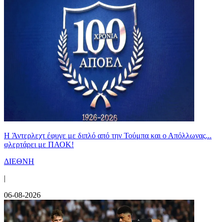
H Άντερλεχτ έφυγε με διπλό από την Τούμπα και ο Απόλλωνας...
φλερτάρει με ΠΑΟΚ!
ΔΙΕΘΝΗ
|
06-08-2026