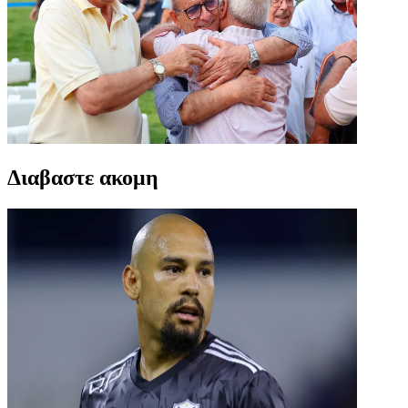
Διαβαστε ακομη