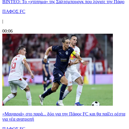
ΒΙΝΤΕΟ: Το «χτύπημα» της Σάλτσμπουργκ που λύγισε την Πάφο
ΠΑΦΟΣ FC
|
00:06
«Μαχαιριά» στο παρά... δύο για την Πάφος FC και θα παίξει ρέστα
για νέα ανατροπή
ΠΑΦΟΣ FC