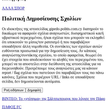
ΑΛΛΑ ΣΠΟΡ
Πολιτική Δημοσίευσης Σχολίων
Οι ιδιοκτήτες της ιστοσελίδας gipedo.politis.com.cy διατηρούν το
δικαίωμα να αφαιρούν σχόλια αναγνωστών, δυσφημιστικού και/ή
υβριστικού περιεχομένου, ή/και σχόλια που μπορούν να εκληφθεί
ότι υποκινούν το μίσος/τον ρατσισμό ή που παραβιάζουν
οποιαδήποτε άλλη νομοθεσία. Οι συντάκτες των σχολίων αυτών
ευθύνονται προσωπικά για την δημοσίευση τους. Αν κάποιος
αναγνώστης/συντάκτης σχολίου, το οποίο αφαιρείται, θεωρεί ότι
έχει στοιχεία που αποδεικνύουν το αληθές του περιεχομένου του,
μπορεί να τα αποστείλει στην διεύθυνση της ιστοσελίδας για να
διερευνηθούν. Προτρέπουμε τους αναγνώστες μας να κάνουν
report / flag σχόλια που πιστεύουν ότι παραβιάζουν τους πιο πάνω
κανόνες. Σχόλια που περιέχουν URL / links σε οποιαδήποτε
σελίδα, δεν δημοσιεύονται αυτόματα.
Ροή ειδήσεων
Δημοφιλή
ΒΙΝΤΕΟ: Το «χτύπημα» της Σάλτσμπουργκ που λύγισε την Πάφο
ΠΑΦΟΣ FC