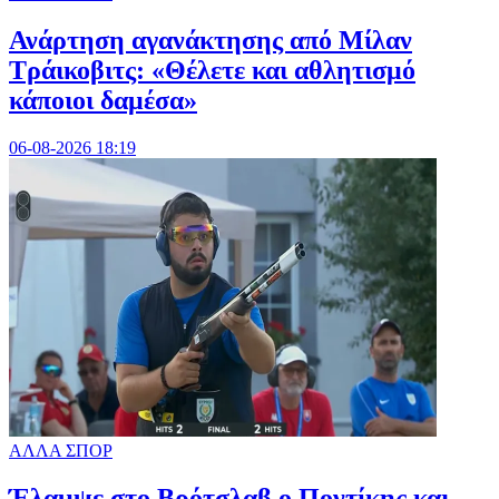
Ανάρτηση αγανάκτησης από Μίλαν
Τράικοβιτς: «Θέλετε και αθλητισμό
κάποιοι δαμέσα»
06-08-2026 18:19
ΑΛΛΑ ΣΠΟΡ
Έλαμψε στο Βρότσλαβ ο Ποντίκης και