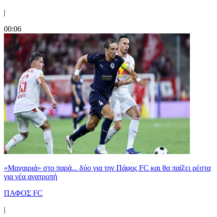
|
00:06
«Μαχαιριά» στο παρά... δύο για την Πάφος FC και θα παίξει ρέστα
για νέα ανατροπή
ΠΑΦΟΣ FC
|