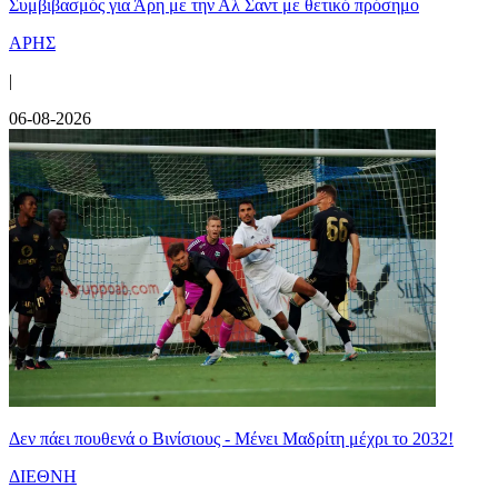
Συμβιβασμός για Άρη με την Αλ Σαντ με θετικό πρόσημο
ΑΡΗΣ
|
06-08-2026
Δεν πάει πουθενά ο Βινίσιους - Μένει Μαδρίτη μέχρι το 2032!
ΔΙΕΘΝΗ