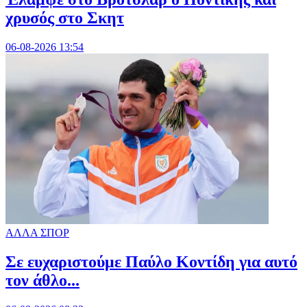
χρυσός στο Σκητ
06-08-2026 13:54
ΑΛΛΑ ΣΠΟΡ
Σε ευχαριστούμε Παύλο Κοντίδη για αυτό
τον άθλο...