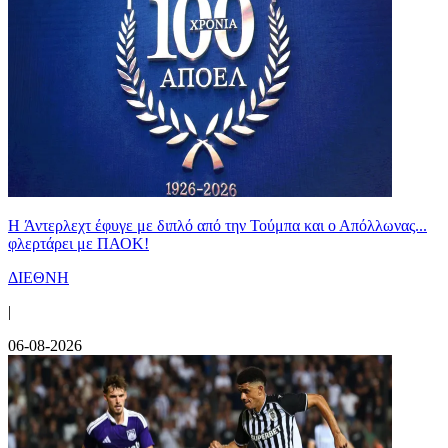
H Άντερλεχτ έφυγε με διπλό από την Τούμπα και ο Απόλλωνας...
φλερτάρει με ΠΑΟΚ!
ΔΙΕΘΝΗ
|
06-08-2026