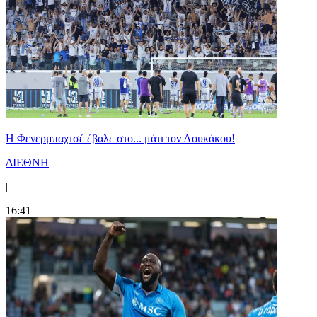
Η Φενερμπαχτσέ έβαλε στο... μάτι τον Λουκάκου!
ΔΙΕΘΝΗ
|
16:41