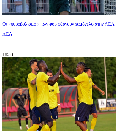
Οι «πυροβολισμοί» των φορ φέρνουν χαμόγελο στην ΑΕΛ
ΑΕΛ
|
18:33