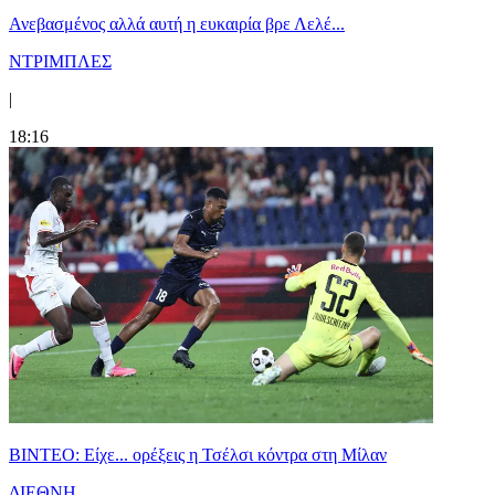
Ανεβασμένος αλλά αυτή η ευκαιρία βρε Λελέ...
ΝΤΡΙΜΠΛΕΣ
|
18:16
BINTEO: Είχε... ορέξεις η Τσέλσι κόντρα στη Μίλαν
ΔΙΕΘΝΗ