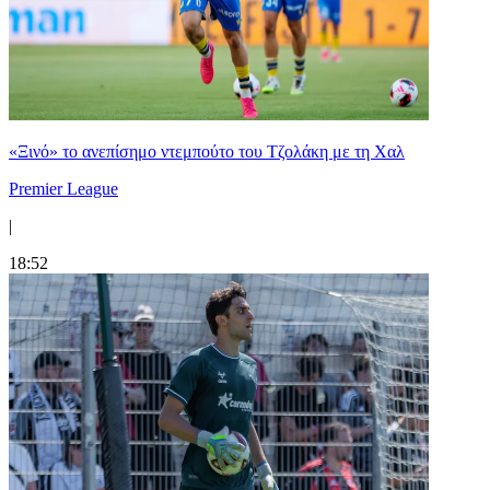
«Ξινό» το ανεπίσημο ντεμπούτο του Τζολάκη με τη Χαλ
Premier League
|
18:52