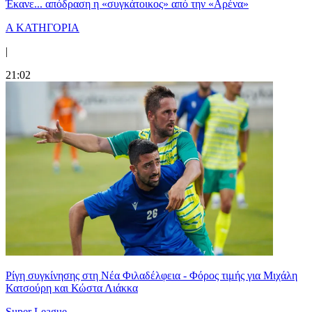
Έκανε... απόδραση η «συγκάτοικος» από την «Αρένα»
Α ΚΑΤΗΓΟΡΙΑ
|
21:02
Ρίγη συγκίνησης στη Νέα Φιλαδέλφεια - Φόρος τιμής για Μιχάλη
Κατσούρη και Κώστα Λιάκκα
Super League