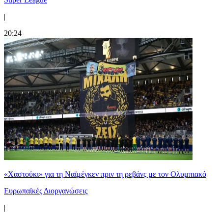
|
20:24
«Χαστούκι» για τη Ναϊμέγκεν πριν τη ρεβάνς με τον Ολυμπιακό
Ευρωπαϊκές Διοργανώσεις
|