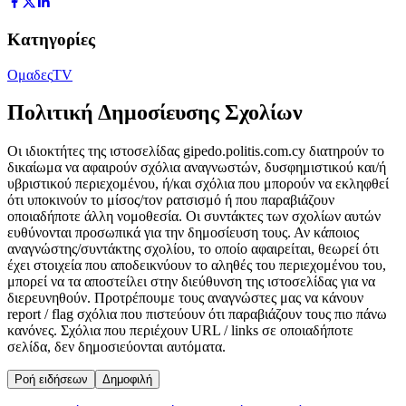
Κατηγορίες
Ομαδες
TV
Πολιτική Δημοσίευσης Σχολίων
Οι ιδιοκτήτες της ιστοσελίδας gipedo.politis.com.cy διατηρούν το
δικαίωμα να αφαιρούν σχόλια αναγνωστών, δυσφημιστικού και/ή
υβριστικού περιεχομένου, ή/και σχόλια που μπορούν να εκληφθεί
ότι υποκινούν το μίσος/τον ρατσισμό ή που παραβιάζουν
οποιαδήποτε άλλη νομοθεσία. Οι συντάκτες των σχολίων αυτών
ευθύνονται προσωπικά για την δημοσίευση τους. Αν κάποιος
αναγνώστης/συντάκτης σχολίου, το οποίο αφαιρείται, θεωρεί ότι
έχει στοιχεία που αποδεικνύουν το αληθές του περιεχομένου του,
μπορεί να τα αποστείλει στην διεύθυνση της ιστοσελίδας για να
διερευνηθούν. Προτρέπουμε τους αναγνώστες μας να κάνουν
report / flag σχόλια που πιστεύουν ότι παραβιάζουν τους πιο πάνω
κανόνες. Σχόλια που περιέχουν URL / links σε οποιαδήποτε
σελίδα, δεν δημοσιεύονται αυτόματα.
Ροή ειδήσεων
Δημοφιλή