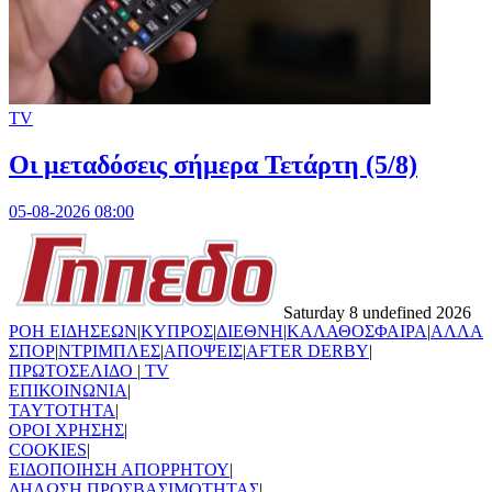
TV
Οι μεταδόσεις σήμερα Τετάρτη (5/8)
05-08-2026 08:00
Saturday 8 undefined 2026
ΡΟΗ ΕΙΔΗΣΕΩΝ
|
ΚΥΠΡΟΣ
|
ΔΙΕΘΝΗ
|
ΚΑΛΑΘΟΣΦΑΙΡΑ
|
ΑΛΛΑ
ΣΠΟΡ
|
ΝΤΡΙΜΠΛΕΣ
|
ΑΠΟΨΕΙΣ
|
AFTER DERBY
|
ΠΡΩΤΟΣΕΛΙΔΟ
|
TV
ΕΠΙΚΟΙΝΩΝΙΑ
|
TAYTOTHTA
|
ΟΡΟΙ ΧΡΗΣΗΣ
|
COOKIES
|
ΕΙΔΟΠΟΙΗΣΗ ΑΠΟΡΡΗΤΟΥ
|
ΔΗΛΩΣΗ ΠΡΟΣΒΑΣΙΜΟΤΗΤΑΣ
|