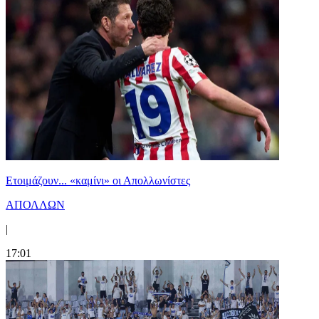
Ετοιμάζουν... «καμίνι» οι Απολλωνίστες
ΑΠΟΛΛΩΝ
|
17:01