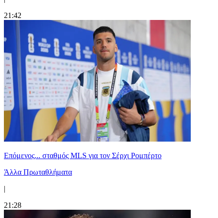
21:42
Επόμενος... σταθμός MLS για τον Σέρχι Ρομπέρτο
Άλλα Πρωταθλήματα
|
21:28