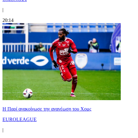
|
20:14
Η Παρί ανακοίνωσε την ανανέωση του Χομς
EUROLEAGUE
|