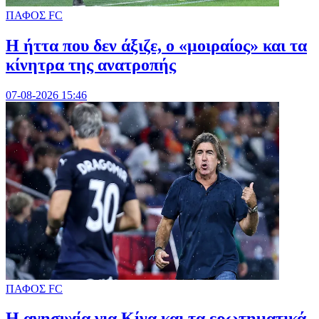
ΠΑΦΟΣ FC
Η ήττα που δεν άξιζε, ο «μοιραίος» και τα
κίνητρα της ανατροπής
07-08-2026 15:46
ΠΑΦΟΣ FC
Η ανησυχία για Κίνα και τα ερωτηματικά