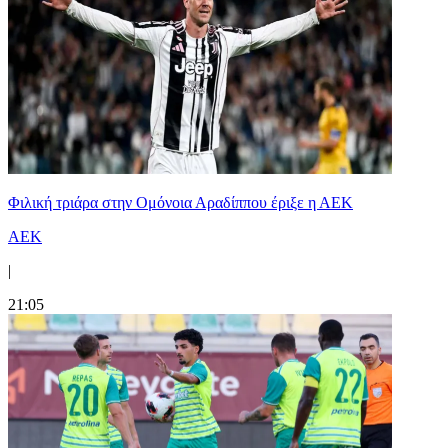
Φιλική τριάρα στην Ομόνοια Αραδίππου έριξε η ΑΕΚ
ΑΕΚ
|
21:05