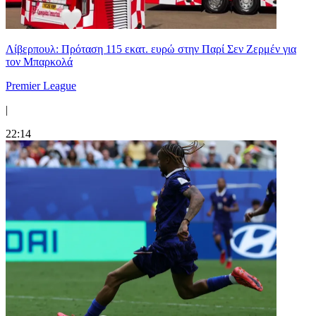
Λίβερπουλ: Πρόταση 115 εκατ. ευρώ στην Παρί Σεν Ζερμέν για
τον Μπαρκολά
Premier League
|
22:14