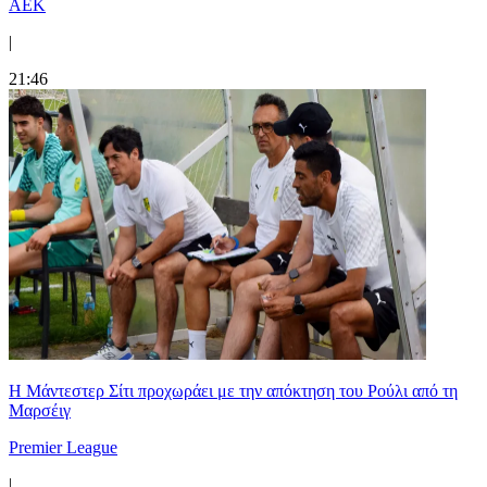
ΑΕΚ
|
21:46
Η Μάντεστερ Σίτι προχωράει με την απόκτηση του Ρούλι από τη
Μαρσέιγ
Premier League
|