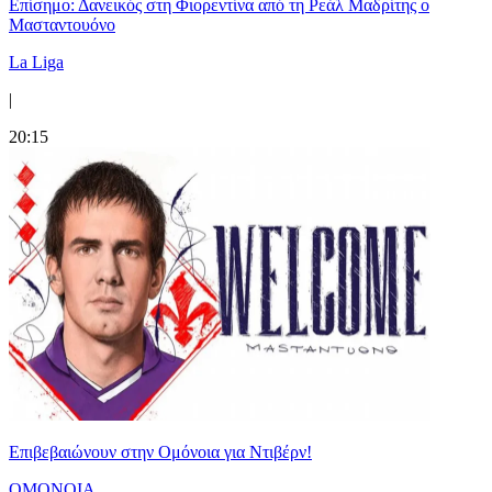
Επίσημο: Δανεικός στη Φιορεντίνα από τη Ρεάλ Μαδρίτης ο
Μασταντουόνο
La Liga
|
20:15
Επιβεβαιώνουν στην Ομόνοια για Ντιβέρν!
ΟΜΟΝΟΙΑ