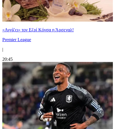
«Αγγίζει» τον Εζρί Κόνσα η Άρσεναλ!
Premier League
|
20:45