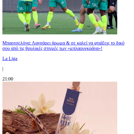
Μπαρτσελόνα: Λανσάρει άρωμα & σε καλεί να φτιάξεις το δικό
σου από τις θρυλικές στιγμές των «μπλαουγκράνα»!
La Liga
|
21:00