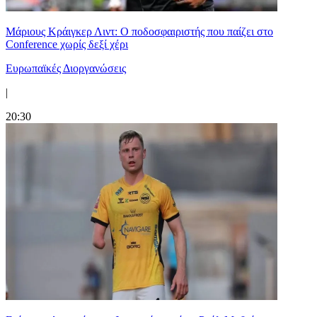
Μάριους Κράιγκερ Λιντ: Ο ποδοσφαιριστής που παίζει στο
Conference χωρίς δεξί χέρι
Ευρωπαϊκές Διοργανώσεις
|
20:30