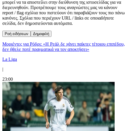
μπορεί να τα αποστείλει στην διεύθυνση της ιστοσελίδας για να
διερευνηθούν. Προτρέπουμε τους αναγνώστες μας να κάνουν
report / flag σχόλια που πιστεύουν ότι παραβιάζουν τους πιο πάνω
κανόνες. Σχόλια που περιέχουν URL / links σε οποιαδήποτε
σελίδα, δεν δημοσιεύονται αυτόματα.
Ροή ειδήσεων
Δημοφιλή
Μοριέντες για Ρόδρι: «Η Ρεάλ δε χάνει παίκτες τέτοιου επιπέδου,
δεν ήθελε ποτέ πραγματικά να τον αποκτήσει»
La Liga
|
23:00