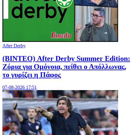
After Derby
(ΒΙΝΤΕΟ) After Derby Summer Edition:
Ζόρια για Ομόνοια, πείθει ο Απόλλωνας,
το γυρίζει η Πάφος
07-08-2026 17:51