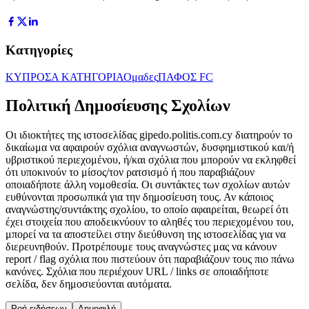
Κατηγορίες
ΚΥΠΡΟΣ
Α ΚΑΤΗΓΟΡΙΑ
Ομαδες
ΠΑΦΟΣ FC
Πολιτική Δημοσίευσης Σχολίων
Οι ιδιοκτήτες της ιστοσελίδας gipedo.politis.com.cy διατηρούν το
δικαίωμα να αφαιρούν σχόλια αναγνωστών, δυσφημιστικού και/ή
υβριστικού περιεχομένου, ή/και σχόλια που μπορούν να εκληφθεί
ότι υποκινούν το μίσος/τον ρατσισμό ή που παραβιάζουν
οποιαδήποτε άλλη νομοθεσία. Οι συντάκτες των σχολίων αυτών
ευθύνονται προσωπικά για την δημοσίευση τους. Αν κάποιος
αναγνώστης/συντάκτης σχολίου, το οποίο αφαιρείται, θεωρεί ότι
έχει στοιχεία που αποδεικνύουν το αληθές του περιεχομένου του,
μπορεί να τα αποστείλει στην διεύθυνση της ιστοσελίδας για να
διερευνηθούν. Προτρέπουμε τους αναγνώστες μας να κάνουν
report / flag σχόλια που πιστεύουν ότι παραβιάζουν τους πιο πάνω
κανόνες. Σχόλια που περιέχουν URL / links σε οποιαδήποτε
σελίδα, δεν δημοσιεύονται αυτόματα.
Ροή ειδήσεων
Δημοφιλή