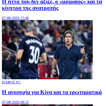
Η ήττα που δεν άξιζε, ο «μοιραίος» και τα
κίνητρα της ανατροπής
07-08-2026 15:46
ΠΑΦΟΣ FC
Η ανησυχία για Κίνα και τα ερωτηματικά
07-08-2026 08:31