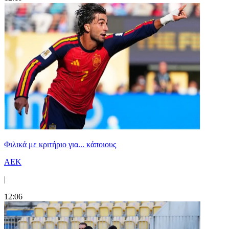
Φιλικά με κριτήριο για... κάποιους
ΑΕΚ
|
12:06