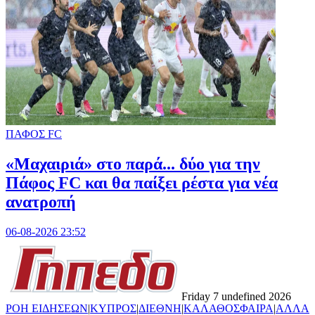
ΠΑΦΟΣ FC
«Μαχαιριά» στο παρά... δύο για την
Πάφος FC και θα παίξει ρέστα για νέα
ανατροπή
06-08-2026 23:52
Friday 7 undefined 2026
ΡΟΗ ΕΙΔΗΣΕΩΝ
|
ΚΥΠΡΟΣ
|
ΔΙΕΘΝΗ
|
ΚΑΛΑΘΟΣΦΑΙΡΑ
|
ΑΛΛΑ