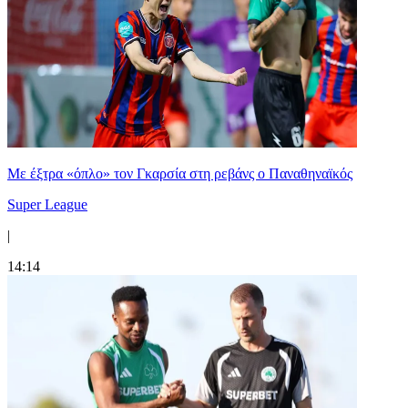
Mε έξτρα «όπλο» τον Γκαρσία στη ρεβάνς ο Παναθηναϊκός
Super League
|
14:14