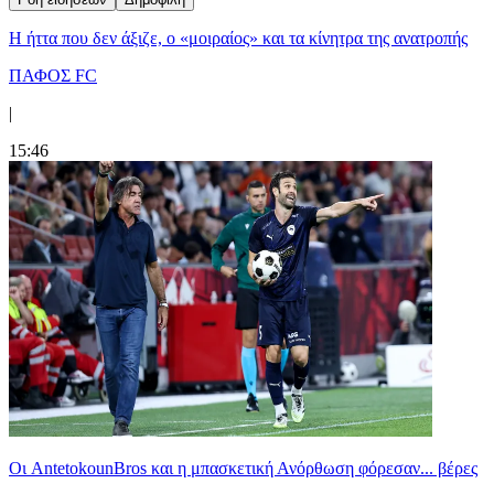
Η ήττα που δεν άξιζε, ο «μοιραίος» και τα κίνητρα της ανατροπής
ΠΑΦΟΣ FC
|
15:46
Oι AntetokounBros και η μπασκετική Ανόρθωση φόρεσαν... βέρες