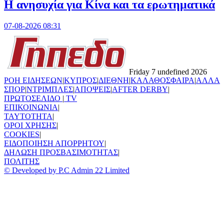
Η ανησυχία για Κίνα και τα ερωτηματικά
07-08-2026 08:31
Friday 7 undefined 2026
ΡΟΗ ΕΙΔΗΣΕΩΝ
|
ΚΥΠΡΟΣ
|
ΔΙΕΘΝΗ
|
ΚΑΛΑΘΟΣΦΑΙΡΑ
|
ΑΛΛΑ
ΣΠΟΡ
|
ΝΤΡΙΜΠΛΕΣ
|
ΑΠΟΨΕΙΣ
|
AFTER DERBY
|
ΠΡΩΤΟΣΕΛΙΔΟ
|
TV
ΕΠΙΚΟΙΝΩΝΙΑ
|
TAYTOTHTA
|
ΟΡΟΙ ΧΡΗΣΗΣ
|
COOKIES
|
ΕΙΔΟΠΟΙΗΣΗ ΑΠΟΡΡΗΤΟΥ
|
ΔΗΛΩΣΗ ΠΡΟΣΒΑΣΙΜΟΤΗΤΑΣ
|
ΠΟΛΙΤΗΣ
© Developed by P.C Admin 22 Limited