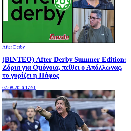
After Derby
(ΒΙΝΤΕΟ) After Derby Summer Edition:
Ζόρια για Ομόνοια, πείθει ο Απόλλωνας,
το γυρίζει η Πάφος
07-08-2026 17:51