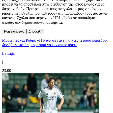
μπορεί να τα αποστείλει στην διεύθυνση της ιστοσελίδας για να
διερευνηθούν. Προτρέπουμε τους αναγνώστες μας να κάνουν
report / flag σχόλια που πιστεύουν ότι παραβιάζουν τους πιο πάνω
κανόνες. Σχόλια που περιέχουν URL / links σε οποιαδήποτε
σελίδα, δεν δημοσιεύονται αυτόματα.
Ροή ειδήσεων
Δημοφιλή
Μοριέντες για Ρόδρι: «Η Ρεάλ δε χάνει παίκτες τέτοιου επιπέδου,
δεν ήθελε ποτέ πραγματικά να τον αποκτήσει»
La Liga
|
23:00