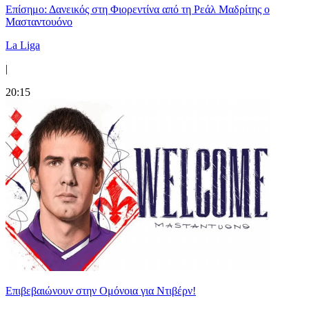
Επίσημο: Δανεικός στη Φιορεντίνα από τη Ρεάλ Μαδρίτης ο
Μασταντουόνο
La Liga
|
20:15
Επιβεβαιώνουν στην Ομόνοια για Ντιβέρν!