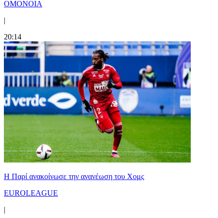
ΟΜΟΝΟΙΑ
|
20:14
Η Παρί ανακοίνωσε την ανανέωση του Χομς
EUROLEAGUE
|