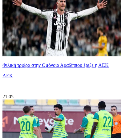
Φιλική τριάρα στην Ομόνοια Αραδίππου έριξε η ΑΕΚ
ΑΕΚ
|
21:05