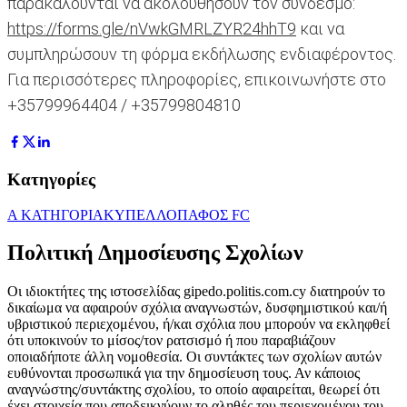
παρακαλούνται να ακολουθήσουν τον σύνδεσμο:
https://forms.gle/nVwkGMRLZYR24hhT9
και να
συμπληρώσουν τη φόρμα εκδήλωσης ενδιαφέροντος.
Για περισσότερες πληροφορίες, επικοινωνήστε στο
+35799964404 / +35799804810
Κατηγορίες
Α ΚΑΤΗΓΟΡΙΑ
ΚΥΠΕΛΛΟ
ΠΑΦΟΣ FC
Πολιτική Δημοσίευσης Σχολίων
Οι ιδιοκτήτες της ιστοσελίδας gipedo.politis.com.cy διατηρούν το
δικαίωμα να αφαιρούν σχόλια αναγνωστών, δυσφημιστικού και/ή
υβριστικού περιεχομένου, ή/και σχόλια που μπορούν να εκληφθεί
ότι υποκινούν το μίσος/τον ρατσισμό ή που παραβιάζουν
οποιαδήποτε άλλη νομοθεσία. Οι συντάκτες των σχολίων αυτών
ευθύνονται προσωπικά για την δημοσίευση τους. Αν κάποιος
αναγνώστης/συντάκτης σχολίου, το οποίο αφαιρείται, θεωρεί ότι
έχει στοιχεία που αποδεικνύουν το αληθές του περιεχομένου του,