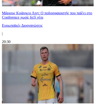
Μάριους Κράιγκερ Λιντ: Ο ποδοσφαιριστής που παίζει στο
Conference χωρίς δεξί χέρι
Ευρωπαϊκές Διοργανώσεις
|
20:30