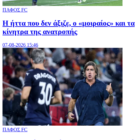
ΠΑΦΟΣ FC
Η ήττα που δεν άξιζε, ο «μοιραίος» και τα
κίνητρα της ανατροπής
07-08-2026 15:46
ΠΑΦΟΣ FC