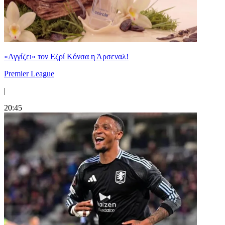
«Αγγίζει» τον Εζρί Κόνσα η Άρσεναλ!
Premier League
|
20:45