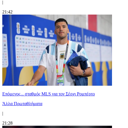
|
21:42
Επόμενος... σταθμός MLS για τον Σέρχι Ρομπέρτο
Άλλα Πρωταθλήματα
|
21:28