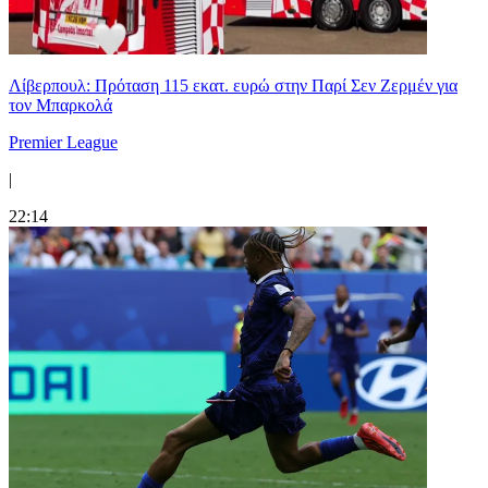
Λίβερπουλ: Πρόταση 115 εκατ. ευρώ στην Παρί Σεν Ζερμέν για
τον Μπαρκολά
Premier League
|
22:14