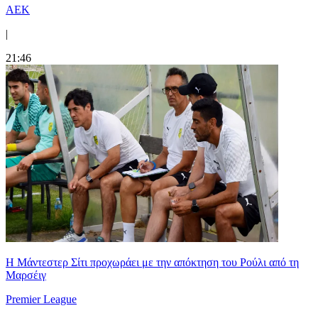
ΑΕΚ
|
21:46
Η Μάντεστερ Σίτι προχωράει με την απόκτηση του Ρούλι από τη
Μαρσέιγ
Premier League