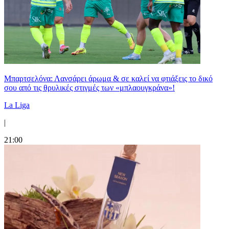
Μπαρτσελόνα: Λανσάρει άρωμα & σε καλεί να φτιάξεις το δικό
σου από τις θρυλικές στιγμές των «μπλαουγκράνα»!
La Liga
|
21:00