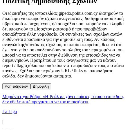
Πολιτική Δημοσίευσης Σχολίων
Οι ιδιοκτήτες της ιστοσελίδας gipedo.politis.com.cy διατηρούν το
δικαίωμα να αφαιρούν σχόλια αναγνωστών, δυσφημιστικού και/ή
υβριστικού περιεχομένου, ή/και σχόλια που μπορούν να εκληφθεί
ότι υποκινούν το μίσος/τον ρατσισμό ή που παραβιάζουν
οποιαδήποτε άλλη νομοθεσία. Οι συντάκτες των σχολίων αυτών
ευθύνονται προσωπικά για την δημοσίευση τους. Αν κάποιος
αναγνώστης/συντάκτης σχολίου, το οποίο αφαιρείται, θεωρεί ότι
έχει στοιχεία που αποδεικνύουν το αληθές του περιεχομένου του,
μπορεί να τα αποστείλει στην διεύθυνση της ιστοσελίδας για να
διερευνηθούν. Προτρέπουμε τους αναγνώστες μας να κάνουν
report / flag σχόλια που πιστεύουν ότι παραβιάζουν τους πιο πάνω
κανόνες. Σχόλια που περιέχουν URL / links σε οποιαδήποτε
σελίδα, δεν δημοσιεύονται αυτόματα.
Ροή ειδήσεων
Δημοφιλή
Μοριέντες για Ρόδρι: «Η Ρεάλ δε χάνει παίκτες τέτοιου επιπέδου,
δεν ήθελε ποτέ πραγματικά να τον αποκτήσει»
La Liga
|