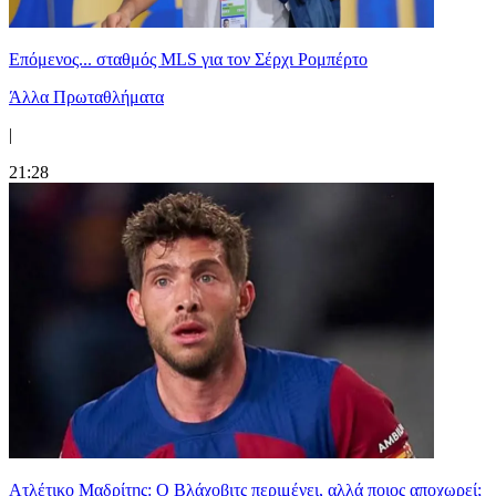
Επόμενος... σταθμός MLS για τον Σέρχι Ρομπέρτο
Άλλα Πρωταθλήματα
|
21:28
Ατλέτικο Μαδρίτης: Ο Βλάχοβιτς περιμένει, αλλά ποιος αποχωρεί;