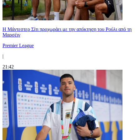
Η Μάντεστερ Σίτι προχωράει με την απόκτηση του Ρούλι από τη
Μαρσέιγ
Premier League
|
21:42