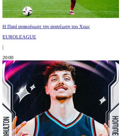
Η Παρί ανακοίνωσε την ανανέωση του Χομς
EUROLEAGUE
|
20:00