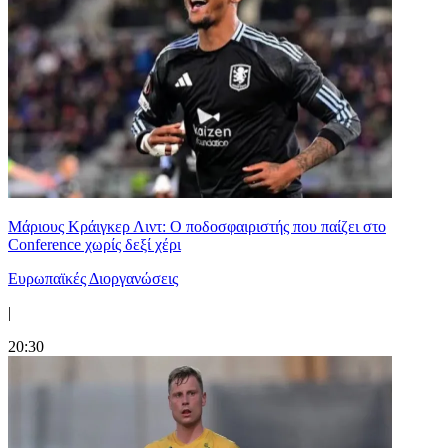
Μάριους Κράιγκερ Λιντ: Ο ποδοσφαιριστής που παίζει στο
Conference χωρίς δεξί χέρι
Ευρωπαϊκές Διοργανώσεις
|
20:30