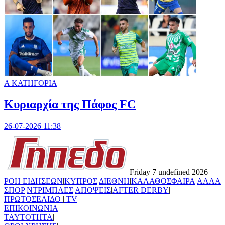
Α ΚΑΤΗΓΟΡΙΑ
Κυριαρχία της Πάφος FC
26-07-2026 11:38
Friday 7 undefined 2026
ΡΟΗ ΕΙΔΗΣΕΩΝ
|
ΚΥΠΡΟΣ
|
ΔΙΕΘΝΗ
|
ΚΑΛΑΘΟΣΦΑΙΡΑ
|
ΑΛΛΑ
ΣΠΟΡ
|
ΝΤΡΙΜΠΛΕΣ
|
ΑΠΟΨΕΙΣ
|
AFTER DERBY
|
ΠΡΩΤΟΣΕΛΙΔΟ
|
TV
ΕΠΙΚΟΙΝΩΝΙΑ
|
TAYTOTHTA
|