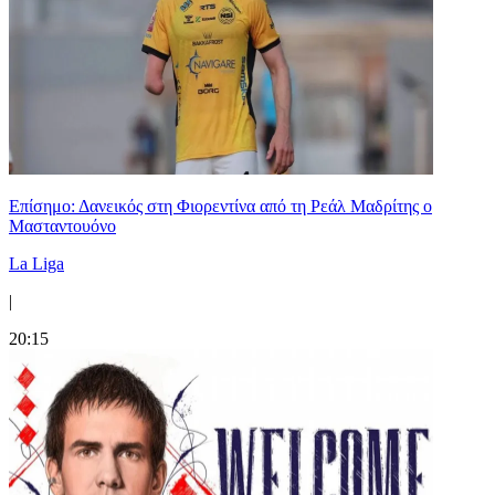
Επίσημο: Δανεικός στη Φιορεντίνα από τη Ρεάλ Μαδρίτης ο
Μασταντουόνο
La Liga
|
20:15