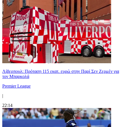
Λίβερπουλ: Πρόταση 115 εκατ. ευρώ στην Παρί Σεν Ζερμέν για
τον Μπαρκολά
Premier League
|
22:14