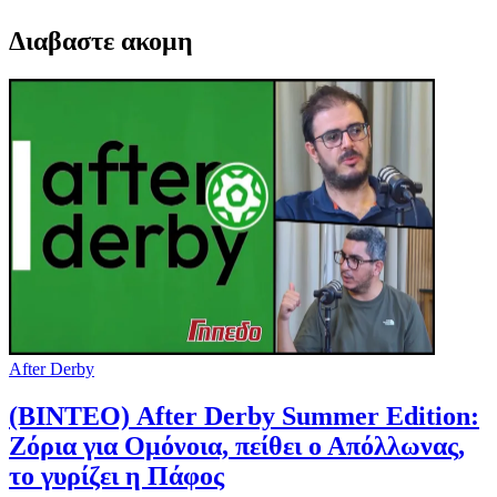
Διαβαστε ακομη
After Derby
(ΒΙΝΤΕΟ) After Derby Summer Edition:
Ζόρια για Ομόνοια, πείθει ο Απόλλωνας,
το γυρίζει η Πάφος