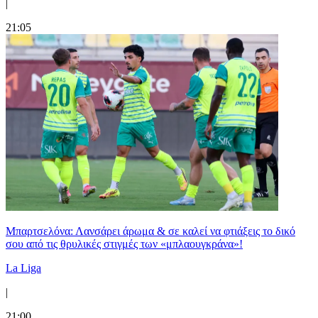
|
21:05
Μπαρτσελόνα: Λανσάρει άρωμα & σε καλεί να φτιάξεις το δικό
σου από τις θρυλικές στιγμές των «μπλαουγκράνα»!
La Liga
|
21:00