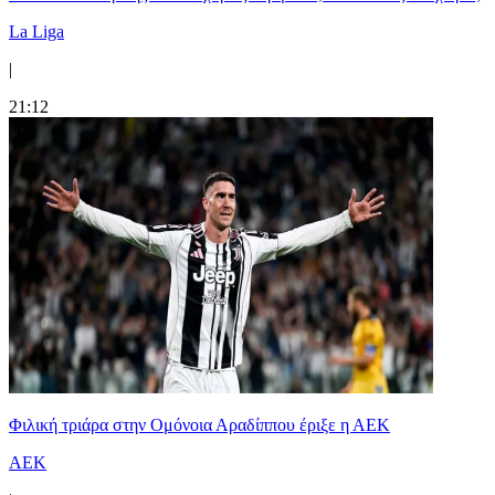
La Liga
|
21:12
Φιλική τριάρα στην Ομόνοια Αραδίππου έριξε η ΑΕΚ
ΑΕΚ