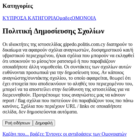
Κατηγορίες
ΚΥΠΡΟΣ
Α ΚΑΤΗΓΟΡΙΑ
Ομαδες
ΟΜΟΝΟΙΑ
Πολιτική Δημοσίευσης Σχολίων
Οι ιδιοκτήτες της ιστοσελίδας gipedo.politis.com.cy διατηρούν το
δικαίωμα να αφαιρούν σχόλια αναγνωστών, δυσφημιστικού και/ή
υβριστικού περιεχομένου, ή/και σχόλια που μπορούν να εκληφθεί
ότι υποκινούν το μίσος/τον ρατσισμό ή που παραβιάζουν
οποιαδήποτε άλλη νομοθεσία. Οι συντάκτες των σχολίων αυτών
ευθύνονται προσωπικά για την δημοσίευση τους. Αν κάποιος
αναγνώστης/συντάκτης σχολίου, το οποίο αφαιρείται, θεωρεί ότι
έχει στοιχεία που αποδεικνύουν το αληθές του περιεχομένου του,
μπορεί να τα αποστείλει στην διεύθυνση της ιστοσελίδας για να
διερευνηθούν. Προτρέπουμε τους αναγνώστες μας να κάνουν
report / flag σχόλια που πιστεύουν ότι παραβιάζουν τους πιο πάνω
κανόνες. Σχόλια που περιέχουν URL / links σε οποιαδήποτε
σελίδα, δεν δημοσιεύονται αυτόματα.
Ροή ειδήσεων
Δημοφιλή
Καζάνι που... βράζει: Έντονες οι αντιδράσεις των Ομονοιατών