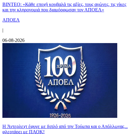
ΒΙΝΤΕΟ: «Κάθε εποχή κουβαλά τις αξίες, τους αγώνες, τις νίκες
και την κληρονομιά που διαμόρφωσαν τον ΑΠΟΕΛ»
ΑΠΟΕΛ
|
06-08-2026
H Άντερλεχτ έφυγε με διπλό από την Τούμπα και ο Απόλλωνας...
φλερτάρει με ΠΑΟΚ!