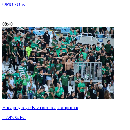
ΟΜΟΝΟΙΑ
|
08:40
Η ανησυχία για Κίνα και τα ερωτηματικά
ΠΑΦΟΣ FC
|