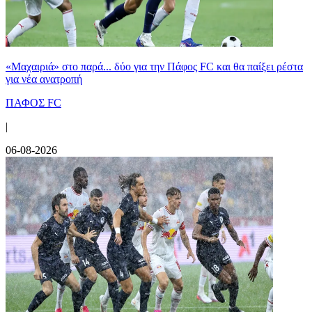
«Μαχαιριά» στο παρά... δύο για την Πάφος FC και θα παίξει ρέστα
για νέα ανατροπή
ΠΑΦΟΣ FC
|
06-08-2026