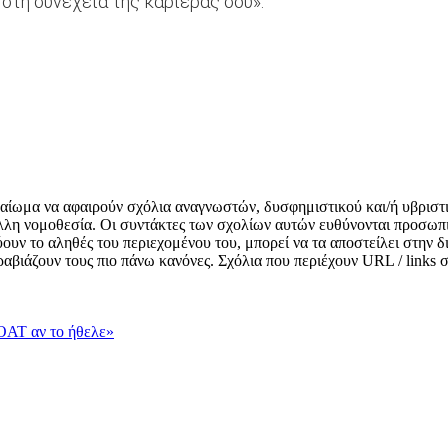
 στη συνέχεια της καριέρας σου».
δικαίωμα να αφαιρούν σχόλια αναγνωστών, δυσφημιστικού και/ή υβριστ
λλη νομοθεσία. Οι συντάκτες των σχολίων αυτών ευθύνονται προσωπι
κνύουν το αληθές του περιεχομένου του, μπορεί να τα αποστείλει στην
αραβιάζουν τους πιο πάνω κανόνες. Σχόλια που περιέχουν URL / links
OAT αν το ήθελε»