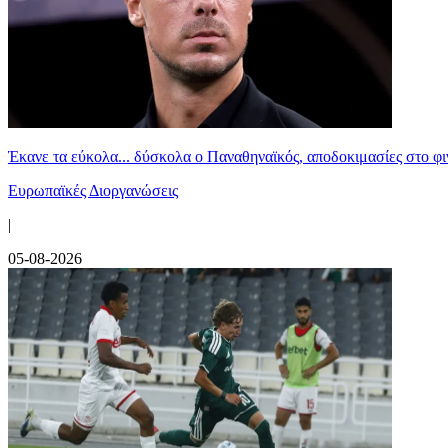
Έκανε τα εύκολα... δύσκολα ο Παναθηναϊκός, αποδοκιμασίες στο φ
Ευρωπαϊκές Διοργανώσεις
|
05-08-2026