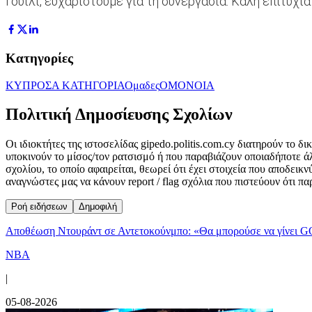
Γουίλι, ευχαριστούμε για τη συνεργασία. Καλή επιτυχία
Κατηγορίες
ΚΥΠΡΟΣ
Α ΚΑΤΗΓΟΡΙΑ
Ομαδες
ΟΜΟΝΟΙΑ
Πολιτική Δημοσίευσης Σχολίων
Οι ιδιοκτήτες της ιστοσελίδας gipedo.politis.com.cy διατηρούν το 
υποκινούν το μίσος/τον ρατσισμό ή που παραβιάζουν οποιαδήποτε ά
σχολίου, το οποίο αφαιρείται, θεωρεί ότι έχει στοιχεία που αποδει
αναγνώστες μας να κάνουν report / flag σχόλια που πιστεύουν ότι π
Ροή ειδήσεων
Δημοφιλή
Αποθέωση Ντουράντ σε Αντετοκούνμπο: «Θα μπορούσε να γίνει G
NBA
|
05-08-2026