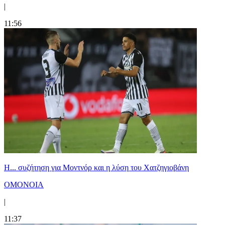
|
11:56
Η... συζήτηση για Μοντνόρ και η λύση του Χατζηγιοβάνη
ΟΜΟΝΟΙΑ
|
11:37