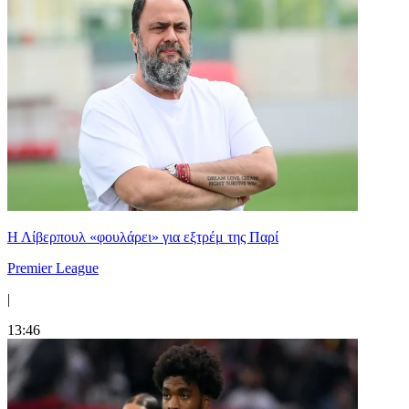
Η Λίβερπουλ «φουλάρει» για εξτρέμ της Παρί
Premier League
|
13:46