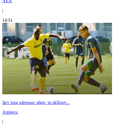
ΑΕΛ
|
14:51
Δεν τους κάνουμε χάρη, το αξίζουν...
Απόψεις
|