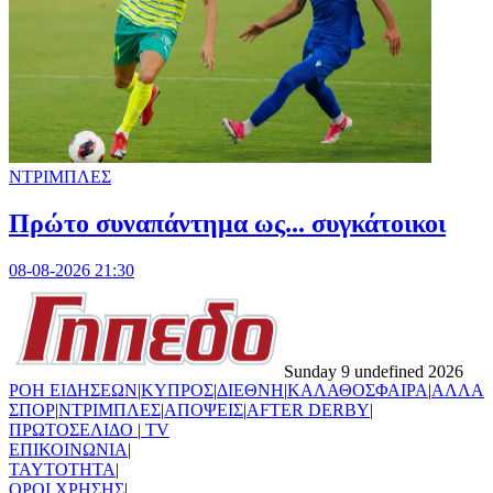
ΝΤΡΙΜΠΛΕΣ
Πρώτο συναπάντημα ως... συγκάτοικοι
08-08-2026 21:30
Sunday 9 undefined 2026
ΡΟΗ ΕΙΔΗΣΕΩΝ
|
ΚΥΠΡΟΣ
|
ΔΙΕΘΝΗ
|
ΚΑΛΑΘΟΣΦΑΙΡΑ
|
ΑΛΛΑ
ΣΠΟΡ
|
ΝΤΡΙΜΠΛΕΣ
|
ΑΠΟΨΕΙΣ
|
AFTER DERBY
|
ΠΡΩΤΟΣΕΛΙΔΟ
|
TV
ΕΠΙΚΟΙΝΩΝΙΑ
|
TAYTOTHTA
|
ΟΡΟΙ ΧΡΗΣΗΣ
|