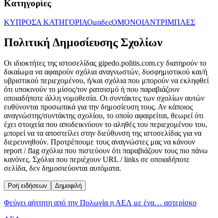
Κατηγορίες
ΚΥΠΡΟΣ
Α ΚΑΤΗΓΟΡΙΑ
Ομαδες
ΟΜΟΝΟΙΑ
ΝΤΡΙΜΠΛΕΣ
Πολιτική Δημοσίευσης Σχολίων
Οι ιδιοκτήτες της ιστοσελίδας gipedo.politis.com.cy διατηρούν το
δικαίωμα να αφαιρούν σχόλια αναγνωστών, δυσφημιστικού και/ή
υβριστικού περιεχομένου, ή/και σχόλια που μπορούν να εκληφθεί
ότι υποκινούν το μίσος/τον ρατσισμό ή που παραβιάζουν
οποιαδήποτε άλλη νομοθεσία. Οι συντάκτες των σχολίων αυτών
ευθύνονται προσωπικά για την δημοσίευση τους. Αν κάποιος
αναγνώστης/συντάκτης σχολίου, το οποίο αφαιρείται, θεωρεί ότι
έχει στοιχεία που αποδεικνύουν το αληθές του περιεχομένου του,
μπορεί να τα αποστείλει στην διεύθυνση της ιστοσελίδας για να
διερευνηθούν. Προτρέπουμε τους αναγνώστες μας να κάνουν
report / flag σχόλια που πιστεύουν ότι παραβιάζουν τους πιο πάνω
κανόνες. Σχόλια που περιέχουν URL / links σε οποιαδήποτε
σελίδα, δεν δημοσιεύονται αυτόματα.
Ροή ειδήσεων
Δημοφιλή
Φεύγει αήττητη από την Πολωνία η ΑΕΛ με ένα… αστερίσκο