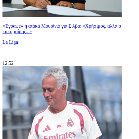
«Έγραψε» η ατάκα Μουρίνιο για Σίλβα: «Χρήσιμος, αλλά ο
κακομοίρης...»
La Liga
|
12:52