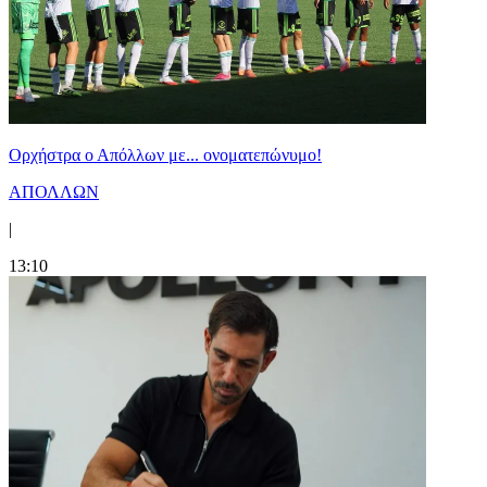
Ορχήστρα o Aπόλλων με... ονοματεπώνυμο!
ΑΠΟΛΛΩΝ
|
13:10