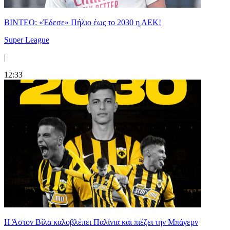
ΒΙΝΤΕΟ: «Έδεσε» Πήλιο έως το 2030 η ΑΕΚ!
Super League
|
12:33
Η Άστον Βίλα καλοβλέπει Παλίνια και πιέζει την Μπάγερν