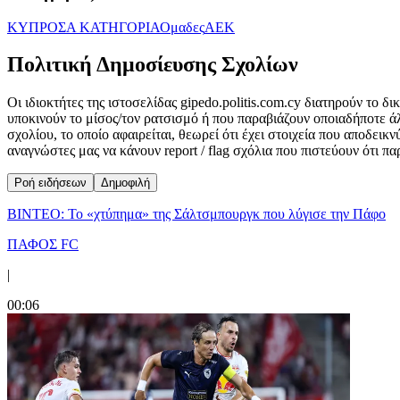
ΚΥΠΡΟΣ
Α ΚΑΤΗΓΟΡΙΑ
Ομαδες
ΑΕΚ
Πολιτική Δημοσίευσης Σχολίων
Οι ιδιοκτήτες της ιστοσελίδας gipedo.politis.com.cy διατηρούν το 
υποκινούν το μίσος/τον ρατσισμό ή που παραβιάζουν οποιαδήποτε ά
σχολίου, το οποίο αφαιρείται, θεωρεί ότι έχει στοιχεία που αποδει
αναγνώστες μας να κάνουν report / flag σχόλια που πιστεύουν ότι π
Ροή ειδήσεων
Δημοφιλή
ΒΙΝΤΕΟ: Το «χτύπημα» της Σάλτσμπουργκ που λύγισε την Πάφο
ΠΑΦΟΣ FC
|
00:06