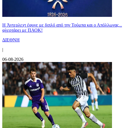
H Άντερλεχτ έφυγε με διπλό από την Τούμπα και ο Απόλλωνας...
φλερτάρει με ΠΑΟΚ!
ΔΙΕΘΝΗ
|
06-08-2026