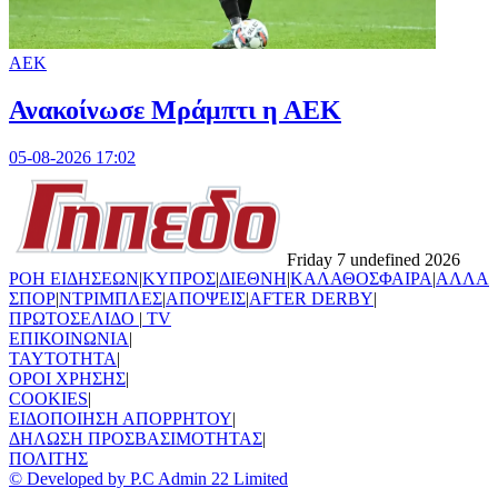
ΑΕΚ
Ανακοίνωσε Μράμπτι η ΑΕΚ
05-08-2026 17:02
Friday 7 undefined 2026
ΡΟΗ ΕΙΔΗΣΕΩΝ
|
ΚΥΠΡΟΣ
|
ΔΙΕΘΝΗ
|
ΚΑΛΑΘΟΣΦΑΙΡΑ
|
ΑΛΛΑ
ΣΠΟΡ
|
ΝΤΡΙΜΠΛΕΣ
|
ΑΠΟΨΕΙΣ
|
AFTER DERBY
|
ΠΡΩΤΟΣΕΛΙΔΟ
|
TV
ΕΠΙΚΟΙΝΩΝΙΑ
|
TAYTOTHTA
|
ΟΡΟΙ ΧΡΗΣΗΣ
|
COOKIES
|
ΕΙΔΟΠΟΙΗΣΗ ΑΠΟΡΡΗΤΟΥ
|
ΔΗΛΩΣΗ ΠΡΟΣΒΑΣΙΜΟΤΗΤΑΣ
|
ΠΟΛΙΤΗΣ
© Developed by P.C Admin 22 Limited