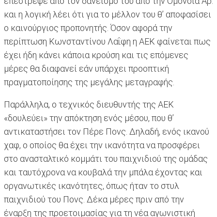
επέστρεψε από τον δανεισμό του από την Ομόνοια Αρ.
και η λογική λέει ότι για το μέλλον του θ’ αποφασίσει
ο καινούργιος προπονητής. Όσον αφορά την
περίπτωση Κωνσταντίνου Λαΐφη η ΑΕΚ φαίνεται πως
έχει ήδη κάνει κάποια κρούση και τις επόμενες
μέρες θα διαφανεί εάν υπάρχει προοπτική
πραγματοποίησης της μεγάλης μεταγραφής.
Παράλληλα, ο τεχνικός διευθυντής της ΑΕΚ
«δουλεύει» την απόκτηση ενός μέσου, που θ’
αντικαταστήσει τον Πέρε Πονς. Δηλαδή, ενός ικανού
χαφ, ο οποίος θα έχει την ικανότητα να προσφέρει
στο ανασταλτικό κομμάτι του παιχνιδιού της ομάδας
και ταυτόχρονα να κουβαλά την μπάλα έχοντας και
οργανωτικές ικανότητες, όπως ήταν το στυλ
παιχνιδιού του Πονς. Δέκα μέρες πριν από την
έναρξη της προετοιμασίας για τη νέα αγωνιστική