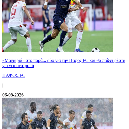
«Μαχαιριά» στο παρά... δύο για την Πάφος FC και θα παίξει ρέστα
για νέα ανατροπή
ΠΑΦΟΣ FC
|
06-08-2026