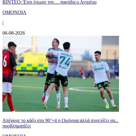
ΒΙΝΤΕΟ: Έτσι έσωσε την… παρτίδα ο Αντρέου
ΟΜΟΝΟΙΑ
|
06-08-2026
Απέφυγε το κάζο στο 90’+4 η Ομόνοια αλλά συνεχίζει να...
προβληματίζει