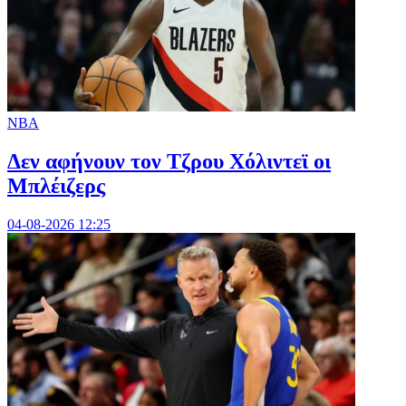
NBA
Δεν αφήνουν τον Τζρου Χόλιντεϊ οι
Μπλέιζερς
04-08-2026 12:25