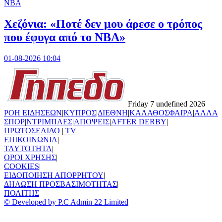
NBA
Χεζόνια: «Ποτέ δεν μου άρεσε ο τρόπος
που έφυγα από το NBA»
01-08-2026 10:04
Friday 7 undefined 2026
ΡΟΗ ΕΙΔΗΣΕΩΝ
|
ΚΥΠΡΟΣ
|
ΔΙΕΘΝΗ
|
ΚΑΛΑΘΟΣΦΑΙΡΑ
|
ΑΛΛΑ
ΣΠΟΡ
|
ΝΤΡΙΜΠΛΕΣ
|
ΑΠΟΨΕΙΣ
|
AFTER DERBY
|
ΠΡΩΤΟΣΕΛΙΔΟ
|
TV
ΕΠΙΚΟΙΝΩΝΙΑ
|
TAYTOTHTA
|
ΟΡΟΙ ΧΡΗΣΗΣ
|
COOKIES
|
ΕΙΔΟΠΟΙΗΣΗ ΑΠΟΡΡΗΤΟΥ
|
ΔΗΛΩΣΗ ΠΡΟΣΒΑΣΙΜΟΤΗΤΑΣ
|
ΠΟΛΙΤΗΣ
© Developed by P.C Admin 22 Limited