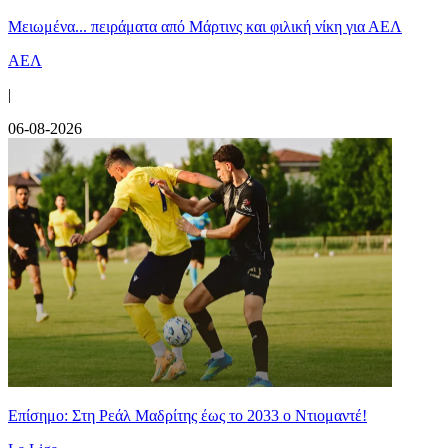
Μειωμένα... πειράματα από Μάρτινς και φιλική νίκη για ΑΕΛ
ΑΕΛ
|
06-08-2026
Επίσημο: Στη Ρεάλ Μαδρίτης έως το 2033 ο Ντιομαντέ!