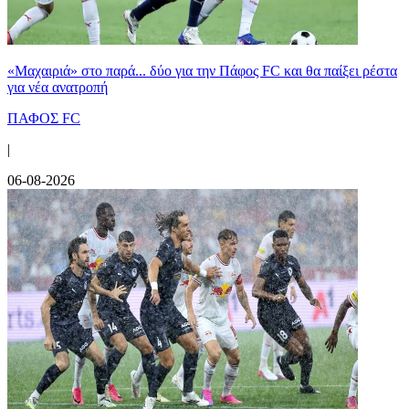
«Μαχαιριά» στο παρά... δύο για την Πάφος FC και θα παίξει ρέστα
για νέα ανατροπή
ΠΑΦΟΣ FC
|
06-08-2026