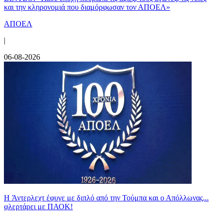
και την κληρονομιά που διαμόρφωσαν τον ΑΠΟΕΛ»
ΑΠΟΕΛ
|
06-08-2026
H Άντερλεχτ έφυγε με διπλό από την Τούμπα και ο Απόλλωνας...
φλερτάρει με ΠΑΟΚ!