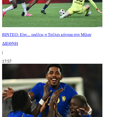
BINTEO: Είχε... ορέξεις η Τσέλσι κόντρα στη Μίλαν
ΔΙΕΘΝΗ
|
17:57