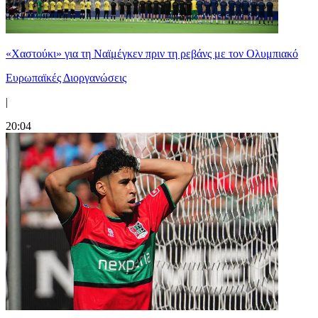
«Χαστούκι» για τη Ναϊμέγκεν πριν τη ρεβάνς με τον Ολυμπιακό
Ευρωπαϊκές Διοργανώσεις
|
20:04