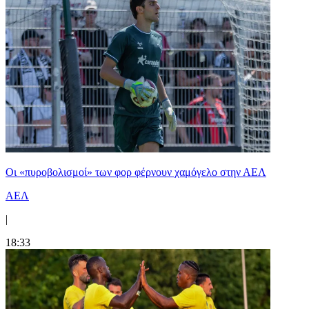
Οι «πυροβολισμοί» των φορ φέρνουν χαμόγελο στην ΑΕΛ
ΑΕΛ
|
18:33