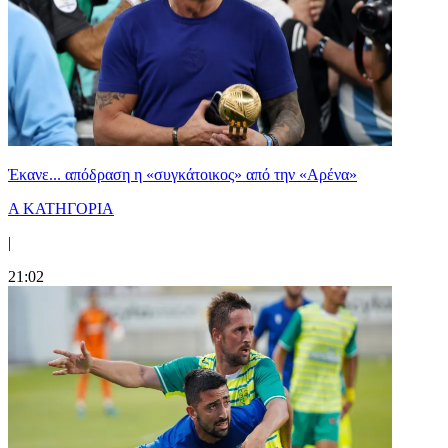
Έκανε... απόδραση η «συγκάτοικος» από την «Αρένα»
Α ΚΑΤΗΓΟΡΙΑ
|
21:02