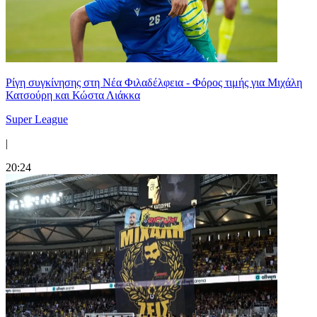
Ρίγη συγκίνησης στη Νέα Φιλαδέλφεια - Φόρος τιμής για Μιχάλη
Κατσούρη και Κώστα Λιάκκα
Super League
|
20:24