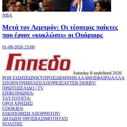
NBA
Μετά τον Λεμπρόν: Οι τέσσερις παίκτες
που έχουν «κυκλώσει» οι Ουόριορς
01-08-2026 23:00
Saturday 8 undefined 2026
ΡΟΗ ΕΙΔΗΣΕΩΝ
|
ΚΥΠΡΟΣ
|
ΔΙΕΘΝΗ
|
ΚΑΛΑΘΟΣΦΑΙΡΑ
|
ΑΛΛΑ
ΣΠΟΡ
|
ΝΤΡΙΜΠΛΕΣ
|
ΑΠΟΨΕΙΣ
|
AFTER DERBY
|
ΠΡΩΤΟΣΕΛΙΔΟ
|
TV
ΕΠΙΚΟΙΝΩΝΙΑ
|
TAYTOTHTA
|
ΟΡΟΙ ΧΡΗΣΗΣ
|
COOKIES
|
ΕΙΔΟΠΟΙΗΣΗ ΑΠΟΡΡΗΤΟΥ
|
ΔΗΛΩΣΗ ΠΡΟΣΒΑΣΙΜΟΤΗΤΑΣ
|
ΠΟΛΙΤΗΣ