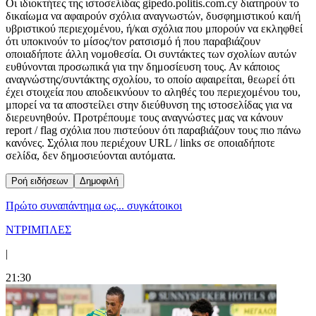
Οι ιδιοκτήτες της ιστοσελίδας gipedo.politis.com.cy διατηρούν το
δικαίωμα να αφαιρούν σχόλια αναγνωστών, δυσφημιστικού και/ή
υβριστικού περιεχομένου, ή/και σχόλια που μπορούν να εκληφθεί
ότι υποκινούν το μίσος/τον ρατσισμό ή που παραβιάζουν
οποιαδήποτε άλλη νομοθεσία. Οι συντάκτες των σχολίων αυτών
ευθύνονται προσωπικά για την δημοσίευση τους. Αν κάποιος
αναγνώστης/συντάκτης σχολίου, το οποίο αφαιρείται, θεωρεί ότι
έχει στοιχεία που αποδεικνύουν το αληθές του περιεχομένου του,
μπορεί να τα αποστείλει στην διεύθυνση της ιστοσελίδας για να
διερευνηθούν. Προτρέπουμε τους αναγνώστες μας να κάνουν
report / flag σχόλια που πιστεύουν ότι παραβιάζουν τους πιο πάνω
κανόνες. Σχόλια που περιέχουν URL / links σε οποιαδήποτε
σελίδα, δεν δημοσιεύονται αυτόματα.
Ροή ειδήσεων
Δημοφιλή
Πρώτο συναπάντημα ως... συγκάτοικοι
ΝΤΡΙΜΠΛΕΣ
|
21:30