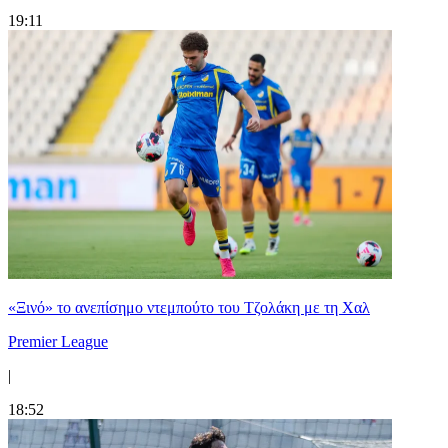
19:11
«Ξινό» το ανεπίσημο ντεμπούτο του Τζολάκη με τη Χαλ
Premier League
|
18:52