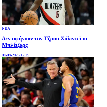
NBA
Δεν αφήνουν τον Τζρου Χόλιντεϊ οι
Μπλέιζερς
04-08-2026 12:25