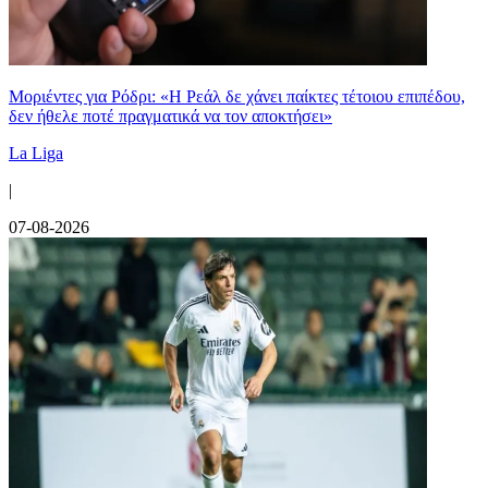
Μοριέντες για Ρόδρι: «Η Ρεάλ δε χάνει παίκτες τέτοιου επιπέδου,
δεν ήθελε ποτέ πραγματικά να τον αποκτήσει»
La Liga
|
07-08-2026