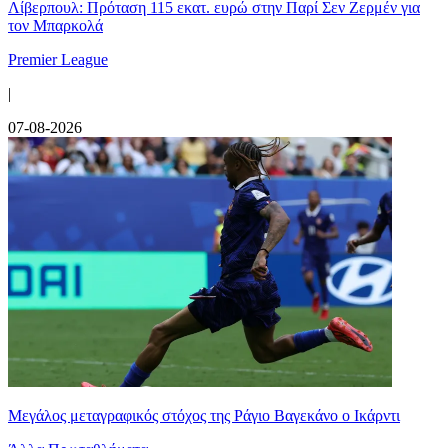
Λίβερπουλ: Πρόταση 115 εκατ. ευρώ στην Παρί Σεν Ζερμέν για
τον Μπαρκολά
Premier League
|
07-08-2026
Μεγάλος μεταγραφικός στόχος της Ράγιο Βαγεκάνο ο Ικάρντι