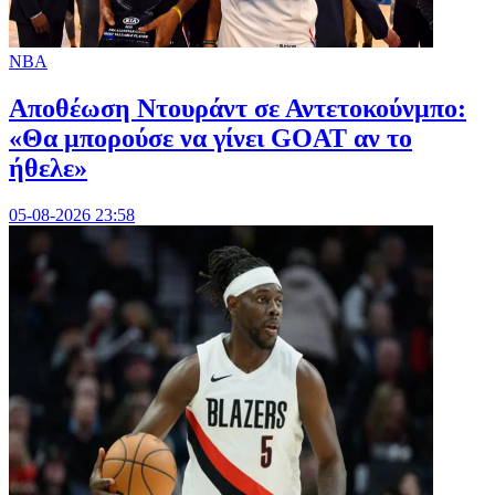
NBA
Αποθέωση Ντουράντ σε Αντετοκούνμπο:
«Θα μπορούσε να γίνει GOAT αν το
ήθελε»
05-08-2026 23:58