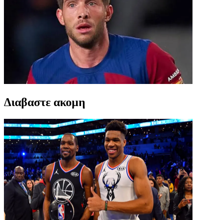
Διαβαστε ακομη