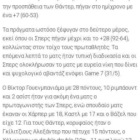
την προσπάθεια των Θάντερ, πήγαν στο ημίχρονο με
ένα +7 (60-53).
Τα πράγματα ωστόσο ξέφυγαν στο δεύτερο μέρος,
εκεί όπου οι Σπερς πήγαν μέχρι και το +28 (92-64),
κολλώντας στον τοίχο τους πρωταθλητές. Τα
επόμενα λεπτά το ματς ήταν τυπική διαδικασία και οι
Σπερς ολοκλήρωσαν το ματς με ευρεία νίκη που δίνει
και ψυχολογικό αβαντάζ ενόψει Game 7 (31/5).
O Bίκτορ Γουενμπανιάμα με 28 πόντους, 10 ριμπάουντ
και 2 ασίστ ήταν για ακόμη ένα ματς ο
πρωταγωνιστής των Σπερς, ενώ σπουδαίο ματς
έκαναν οι Χάρπερ με 18, Καστλ με 17 και ο Βάζελ που
είχε 12. Για τους Θάντερ, κορυφαίος ήταν ο
Γκίλιτζιους Αλεξάντερ που πέτυχε 15 πόντους, ο