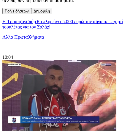
σελίδα, δεν δημοσιεύονται αυτόματα.
Ροή ειδήσεων
Δημοφιλή
Η Τραμπζονσπόρ θα πληρώνει 5.000 ευρώ τον μήνα σε... χαρτί
τουαλέτας για τον Σαλάχ!
Άλλα Πρωταθλήματα
|
10:04