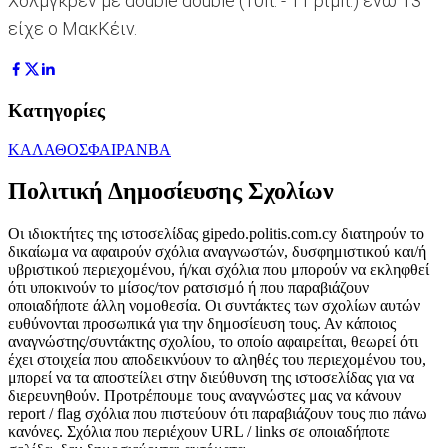
Χόλμγκρεν με double double (10π. - 11 ριμπ.) ενώ 13
είχε ο ΜακΚέιν.
Κατηγορίες
ΚΑΛΑΘΟΣΦΑΙΡΑ
NBA
Πολιτική Δημοσίευσης Σχολίων
Οι ιδιοκτήτες της ιστοσελίδας gipedo.politis.com.cy διατηρούν το
δικαίωμα να αφαιρούν σχόλια αναγνωστών, δυσφημιστικού και/ή
υβριστικού περιεχομένου, ή/και σχόλια που μπορούν να εκληφθεί
ότι υποκινούν το μίσος/τον ρατσισμό ή που παραβιάζουν
οποιαδήποτε άλλη νομοθεσία. Οι συντάκτες των σχολίων αυτών
ευθύνονται προσωπικά για την δημοσίευση τους. Αν κάποιος
αναγνώστης/συντάκτης σχολίου, το οποίο αφαιρείται, θεωρεί ότι
έχει στοιχεία που αποδεικνύουν το αληθές του περιεχομένου του,
μπορεί να τα αποστείλει στην διεύθυνση της ιστοσελίδας για να
διερευνηθούν. Προτρέπουμε τους αναγνώστες μας να κάνουν
report / flag σχόλια που πιστεύουν ότι παραβιάζουν τους πιο πάνω
κανόνες. Σχόλια που περιέχουν URL / links σε οποιαδήποτε