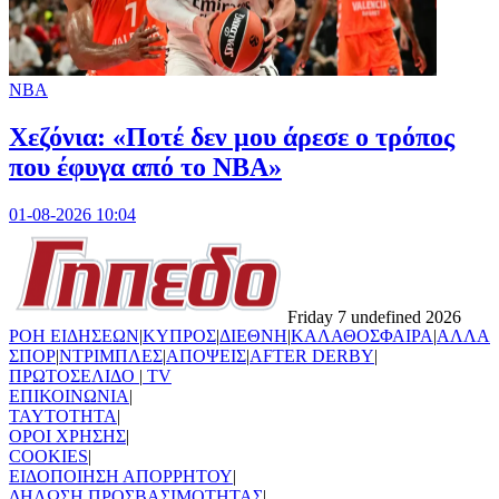
NBA
Χεζόνια: «Ποτέ δεν μου άρεσε ο τρόπος
που έφυγα από το NBA»
01-08-2026 10:04
Friday 7 undefined 2026
ΡΟΗ ΕΙΔΗΣΕΩΝ
|
ΚΥΠΡΟΣ
|
ΔΙΕΘΝΗ
|
ΚΑΛΑΘΟΣΦΑΙΡΑ
|
ΑΛΛΑ
ΣΠΟΡ
|
ΝΤΡΙΜΠΛΕΣ
|
ΑΠΟΨΕΙΣ
|
AFTER DERBY
|
ΠΡΩΤΟΣΕΛΙΔΟ
|
TV
ΕΠΙΚΟΙΝΩΝΙΑ
|
TAYTOTHTA
|
ΟΡΟΙ ΧΡΗΣΗΣ
|
COOKIES
|
ΕΙΔΟΠΟΙΗΣΗ ΑΠΟΡΡΗΤΟΥ
|
ΔΗΛΩΣΗ ΠΡΟΣΒΑΣΙΜΟΤΗΤΑΣ
|