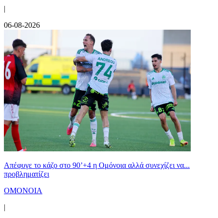
|
06-08-2026
Απέφυγε το κάζο στο 90’+4 η Ομόνοια αλλά συνεχίζει να...
προβληματίζει
ΟΜΟΝΟΙΑ
|