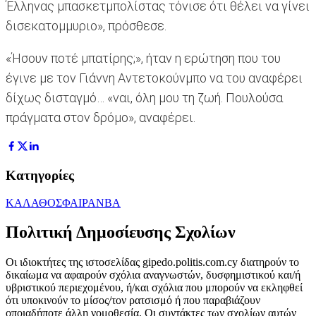
Έλληνας μπασκετμπολίστας τόνισε ότι θέλει να γίνει
δισεκατομμυριο», πρόσθεσε.
«Ήσουν ποτέ μπατίρης;», ήταν η ερώτηση που του
έγινε με τον Γιάννη Αντετοκούνμπο να του αναφέρει
δίχως δισταγμό… «ναι, όλη μου τη ζωή. Πουλούσα
πράγματα στον δρόμο», αναφέρει.
Κατηγορίες
ΚΑΛΑΘΟΣΦΑΙΡΑ
NBA
Πολιτική Δημοσίευσης Σχολίων
Οι ιδιοκτήτες της ιστοσελίδας gipedo.politis.com.cy διατηρούν το
δικαίωμα να αφαιρούν σχόλια αναγνωστών, δυσφημιστικού και/ή
υβριστικού περιεχομένου, ή/και σχόλια που μπορούν να εκληφθεί
ότι υποκινούν το μίσος/τον ρατσισμό ή που παραβιάζουν
οποιαδήποτε άλλη νομοθεσία. Οι συντάκτες των σχολίων αυτών