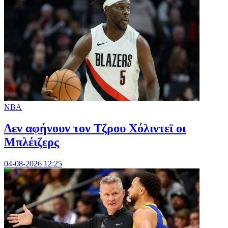
NBA
Δεν αφήνουν τον Τζρου Χόλιντεϊ οι
Μπλέιζερς
04-08-2026 12:25