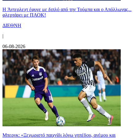
H Άντερλεχτ έφυγε με διπλό από την Τούμπα και ο Απόλλωνας...
φλερτάρει με ΠΑΟΚ!
ΔΙΕΘΝΗ
|
06-08-2026
Μπεργκ: «Ξεχωριστό παιχνίδι λόγω γηπέδου, ανέμου και