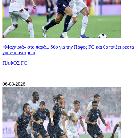
«Μαχαιριά» στο παρά... δύο για την Πάφος FC και θα παίξει ρέστα
για νέα ανατροπή
ΠΑΦΟΣ FC
|
06-08-2026