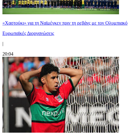
«Χαστούκι» για τη Ναϊμέγκεν πριν τη ρεβάνς με τον Ολυμπιακό
Ευρωπαϊκές Διοργανώσεις
|
20:04