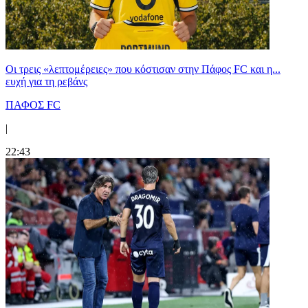
Οι τρεις «λεπτομέρειες» που κόστισαν στην Πάφος FC και η...
ευχή για τη ρεβάνς
ΠΑΦΟΣ FC
|
22:43