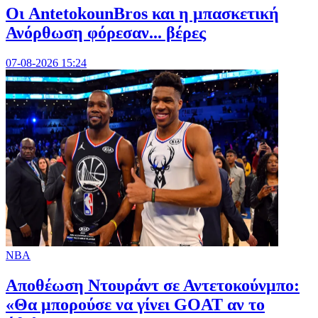
Oι AntetokounBros και η μπασκετική
Ανόρθωση φόρεσαν... βέρες
07-08-2026 15:24
NBA
Αποθέωση Ντουράντ σε Αντετοκούνμπο:
«Θα μπορούσε να γίνει GOAT αν το