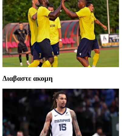
Διαβαστε ακομη