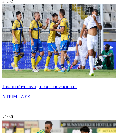
21:52
Πρώτο συναπάντημα ως... συγκάτοικοι
ΝΤΡΙΜΠΛΕΣ
|
21:30