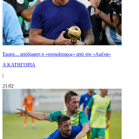
Έκανε... απόδραση η «συγκάτοικος» από την «Αρένα»
Α ΚΑΤΗΓΟΡΙΑ
|
21:02