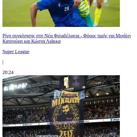
Ρίγη συγκίνησης στη Νέα Φιλαδέλφεια - Φόρος τιμής για Μιχάλη
Κατσούρη και Κώστα Λιάκκα
Super League
|
20:24