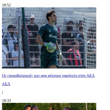
18:52
Οι «πυροβολισμοί» των φορ φέρνουν χαμόγελο στην ΑΕΛ
ΑΕΛ
|
18:33