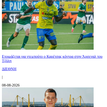
Ετοιμάζεται για ντεμπούτο ο Καρέτσας κόντρα στην Άρσεναλ του
Τζόλη
ΔΙΕΘΝΗ
|
08-08-2026