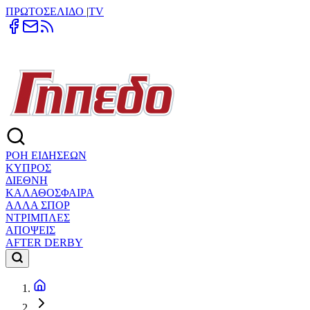
ΠΡΩΤΟΣΕΛΙΔΟ
|
TV
ΡΟΗ ΕΙΔΗΣΕΩΝ
ΚΥΠΡΟΣ
ΔΙΕΘΝΗ
ΚΑΛΑΘΟΣΦΑΙΡΑ
ΑΛΛΑ ΣΠΟΡ
ΝΤΡΙΜΠΛΕΣ
ΑΠΟΨΕΙΣ
AFTER DERBY