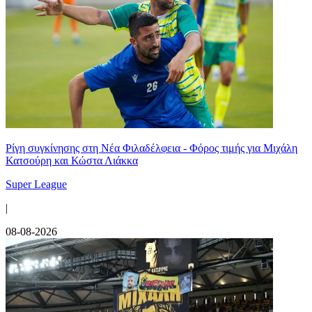
Ρίγη συγκίνησης στη Νέα Φιλαδέλφεια - Φόρος τιμής για Μιχάλη
Κατσούρη και Κώστα Λιάκκα
Super League
|
08-08-2026