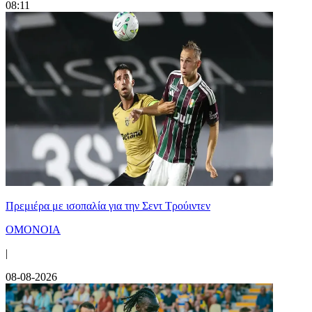
08:11
Πρεμιέρα με ισοπαλία για την Σεντ Τρούιντεν
ΟΜΟΝΟΙΑ
|
08-08-2026