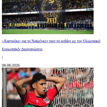
«Χαστούκι» για τη Ναϊμέγκεν πριν τη ρεβάνς με τον Ολυμπιακό
Ευρωπαϊκές Διοργανώσεις
|
08-08-2026