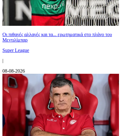
Οι πιθανές αλλαγές και τα... ερωτηματικά στο πλάνο του
Μεντιλίμπαρ
Super League
|
08-08-2026