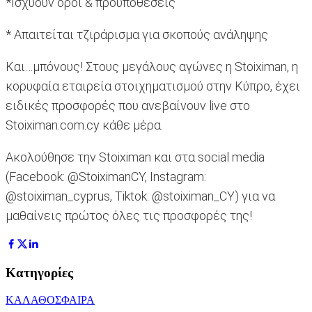
*Ισχύουν όροι & προϋποθέσεις
* Απαιτείται τζιράρισμα για σκοπούς ανάληψης
Και…μπόνους! Στους μεγάλους αγώνες η Stoiximan, η
κορυφαία εταιρεία στοιχηματισμού στην Κύπρο, έχει
ειδικές προσφορές που ανεβαίνουν live στο
Stoiximan.com.cy κάθε μέρα.
Ακολούθησε την Stoiximan και στα social media
(Facebook: @StoiximanCY, Instagram:
@stoiximan_cyprus, Tiktok: @stoiximan_CY) για να
μαθαίνεις πρώτος όλες τις προσφορές της!
Κατηγορίες
ΚΑΛΑΘΟΣΦΑΙΡΑ