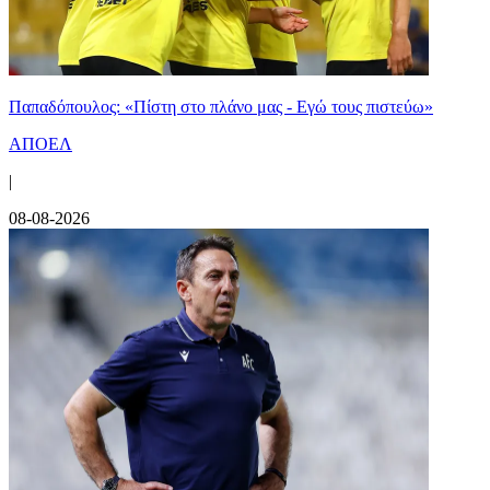
Παπαδόπουλος: «Πίστη στο πλάνο μας - Εγώ τους πιστεύω»
ΑΠΟΕΛ
|
08-08-2026