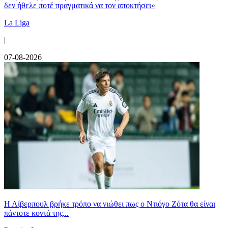
δεν ήθελε ποτέ πραγματικά να τον αποκτήσει»
La Liga
|
07-08-2026
Η Λίβερπουλ βρήκε τρόπο να νιώθει πως ο Ντιόγο Ζότα θα είναι
πάντοτε κοντά της...