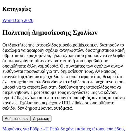
Κατηγορίες
World Cup 2026
Πολιτική Δημοσίευσης Σχολίων
Οι ιδιοκτήτες της ιστοσελίδας gipedo.politis.com.cy διατηρούν το
δικαίωμα να αφαιρούν σχόλια αναγνωστών, δυσφημιστικού και/ή
υβριστικού περιεχομένου, ή/και σχόλια που μπορούν να εκληφθεί
ότι υποκινούν το μίσος/τον ρατσισμό ή που παραβιάζουν
οποιαδήποτε άλλη νομοθεσία. Οι συντάκτες των σχολίων αυτών
ευθύνονται προσωπικά για την δημοσίευση τους. Αν κάποιος
αναγνώστης/συντάκτης σχολίου, το οποίο αφαιρείται, θεωρεί ότι
έχει στοιχεία που αποδεικνύουν το αληθές του περιεχομένου του,
μπορεί να τα αποστείλει στην διεύθυνση της ιστοσελίδας για να
διερευνηθούν. Προτρέπουμε τους αναγνώστες μας να κάνουν
report / flag σχόλια που πιστεύουν ότι παραβιάζουν τους πιο πάνω
κανόνες. Σχόλια που περιέχουν URL / links σε οποιαδήποτε
σελίδα, δεν δημοσιεύονται αυτόματα.
Ροή ειδήσεων
Δημοφιλή
Μοριέντες για Ρόδρι: «Η Ρεάλ δε χάνει παίκτες τέτοιου επιπέδου,