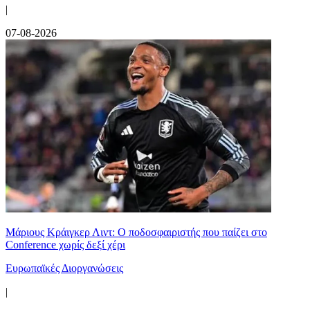
|
07-08-2026
Μάριους Κράιγκερ Λιντ: Ο ποδοσφαιριστής που παίζει στο
Conference χωρίς δεξί χέρι
Ευρωπαϊκές Διοργανώσεις
|