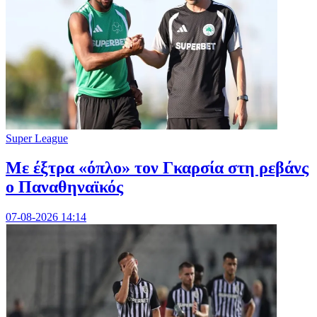
Super League
Mε έξτρα «όπλο» τον Γκαρσία στη ρεβάνς
ο Παναθηναϊκός
07-08-2026 14:14