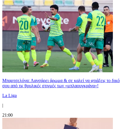
Μπαρτσελόνα: Λανσάρει άρωμα & σε καλεί να φτιάξεις το δικό
σου από τις θρυλικές στιγμές των «μπλαουγκράνα»!
La Liga
|
21:00