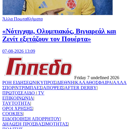
Άλλα Πρωταθλήματα
«Νότιγχαμ, Ολυμπιακός, Βιγιαρεάλ και
Ζενίτ εξετάζουν τον Πουέρτα»
07-08-2026 13:09
Friday 7 undefined 2026
ΡΟΗ ΕΙΔΗΣΕΩΝ
|
ΚΥΠΡΟΣ
|
ΔΙΕΘΝΗ
|
ΚΑΛΑΘΟΣΦΑΙΡΑ
|
ΑΛΛΑ
ΣΠΟΡ
|
ΝΤΡΙΜΠΛΕΣ
|
ΑΠΟΨΕΙΣ
|
AFTER DERBY
|
ΠΡΩΤΟΣΕΛΙΔΟ
|
TV
ΕΠΙΚΟΙΝΩΝΙΑ
|
TAYTOTHTA
|
ΟΡΟΙ ΧΡΗΣΗΣ
|
COOKIES
|
ΕΙΔΟΠΟΙΗΣΗ ΑΠΟΡΡΗΤΟΥ
|
ΔΗΛΩΣΗ ΠΡΟΣΒΑΣΙΜΟΤΗΤΑΣ
|