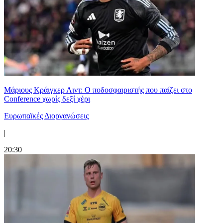
Μάριους Κράιγκερ Λιντ: Ο ποδοσφαιριστής που παίζει στο
Conference χωρίς δεξί χέρι
Ευρωπαϊκές Διοργανώσεις
|
20:30