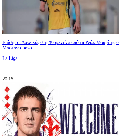
Επίσημο: Δανεικός στη Φιορεντίνα από τη Ρεάλ Μαδρίτης ο
Μασταντουόνο
La Liga
|
20:15