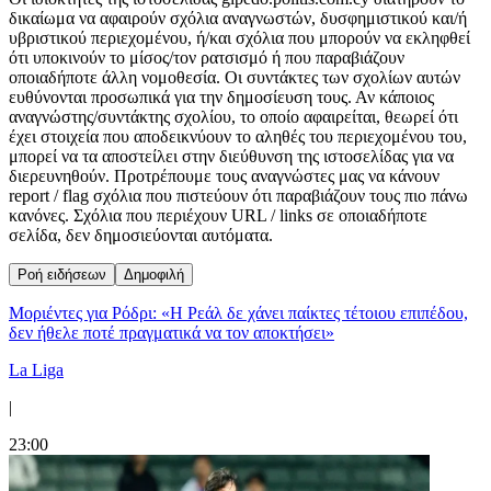
δικαίωμα να αφαιρούν σχόλια αναγνωστών, δυσφημιστικού και/ή
υβριστικού περιεχομένου, ή/και σχόλια που μπορούν να εκληφθεί
ότι υποκινούν το μίσος/τον ρατσισμό ή που παραβιάζουν
οποιαδήποτε άλλη νομοθεσία. Οι συντάκτες των σχολίων αυτών
ευθύνονται προσωπικά για την δημοσίευση τους. Αν κάποιος
αναγνώστης/συντάκτης σχολίου, το οποίο αφαιρείται, θεωρεί ότι
έχει στοιχεία που αποδεικνύουν το αληθές του περιεχομένου του,
μπορεί να τα αποστείλει στην διεύθυνση της ιστοσελίδας για να
διερευνηθούν. Προτρέπουμε τους αναγνώστες μας να κάνουν
report / flag σχόλια που πιστεύουν ότι παραβιάζουν τους πιο πάνω
κανόνες. Σχόλια που περιέχουν URL / links σε οποιαδήποτε
σελίδα, δεν δημοσιεύονται αυτόματα.
Ροή ειδήσεων
Δημοφιλή
Μοριέντες για Ρόδρι: «Η Ρεάλ δε χάνει παίκτες τέτοιου επιπέδου,
δεν ήθελε ποτέ πραγματικά να τον αποκτήσει»
La Liga
|
23:00