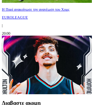
Η Παρί ανακοίνωσε την ανανέωση του Χομς
EUROLEAGUE
|
20:00
Διαβαστε ακομη