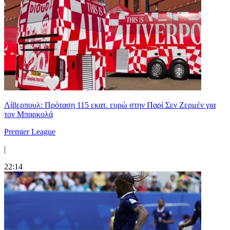
Λίβερπουλ: Πρόταση 115 εκατ. ευρώ στην Παρί Σεν Ζερμέν για
τον Μπαρκολά
Premier League
|
22:14