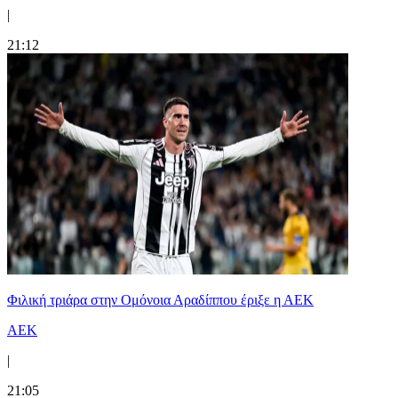
|
21:12
Φιλική τριάρα στην Ομόνοια Αραδίππου έριξε η ΑΕΚ
ΑΕΚ
|
21:05