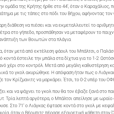
ν ομάδα της Κρήτης ήρθε στο 44', όταν ο Καραχάλιος, π
πάτημα με τις τάπες στο πόδι του Βήχου, αφήνοντας τον
ρη διάθεση να πιέσει και να εκμεταλλευτεί το αριθμητ
έτρα στο γήπεδο, προσπάθησαν να μεταφέρουν το παιχν
ανάπτυξη των Βοιωτών στα πλάγια.
α, όταν μετά από εκτέλεση φάουλ του Μπάλτσι, ο Παλάσ
οντά έστειλε την μπάλα στα δίχτυα για το 1-2. Ωστόσο
θανό χέρι στο κοντρόλ. Μετά από μεγάλη καθυστέρηση κ
λικά το γκολ ακυρώθηκε. Η απόφαση ήταν πως ο Λιάγκας
 τον Κρίζμανιτς να μαρκάρει. Έτσι, το 0-2 υπέρ του ΟΦ
ι και να ψάχνει το γκολ που θα τον έβαζε ξανά στο παι
υτ. Τρία λεπτά αργότερα, ο Μπάλτσι απείλησε με ωραίο 
υσε. Στο 71' ο Λιάγκας έφτασε κοντά στο γκολ με κεφα
ιρία, όταν ο Βέρμπιτς πέρασε εξαιρετική κάθετη στον 