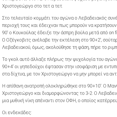
Χριστογεώργο στο τετ α τετ.
Στο τελευταίο κομμάτι του αγώνα ο Λεβαδειακός συνέχ
περιοχή τους και έδειχναν πως μπορούν να κρατήσουν 
90' ο Κουκούλας έδειξε την άσπρη βούλα μετά από on 
Ο Οζέγκοβιτς ανέλαβε την εκτέλεση στο 90+2', σούταρ
Λεβαδειακού, όμως, ακολούθησε τη φάση, πήρε το ριμπ
Το γκολ αυτό άλλαξε πλήρως την ψυχολογία του αγώνα,
90+4' οι γηπεδούχοι έφτασαν στην ισοφάριση με εντυ
στα δίχτυα, με τον Χριστογεώργο να μην μπορεί να αντι
Η απίθανη ανατροπή ολοκληρώθηκε στο 90+10'. Ο Μανθ
Χριστογεώργο και διαμορφώνοντας το 3-2. Ο Λεβαδειακ
μια μυθική νίκη απέναντι στον ΟΦΗ, ο οποίος κατέρρευ
Οι ενδεκάδες: