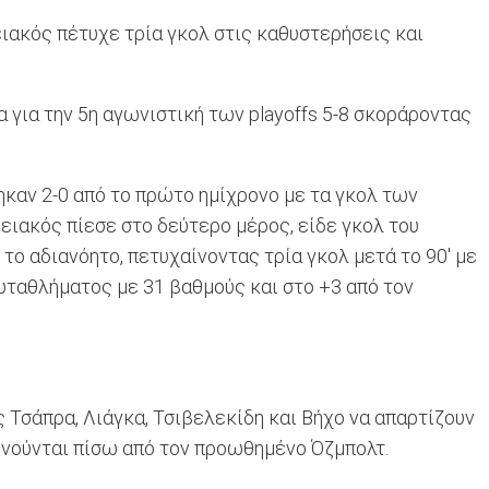
ειακός πέτυχε τρία γκολ στις καθυστερήσεις και
 για την 5η αγωνιστική των playoffs 5-8 σκοράροντας
ηκαν 2-0 από το πρώτο ημίχρονο με τα γκολ των
ειακός πίεσε στο δεύτερο μέρος, είδε γκολ του
ο αδιανόητο, πετυχαίνοντας τρία γκολ μετά το 90' με
πρωταθλήματος με 31 βαθμούς και στο +3 από τον
 Τσάπρα, Λιάγκα, Τσιβελεκίδη και Βήχο να απαρτίζουν
κινούνται πίσω από τον προωθημένο Όζμπολτ.