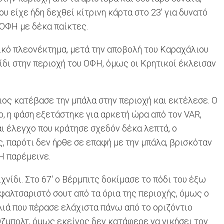
ου είχε ήδη δεχθεί κίτρινη κάρτα στο 23' για δυνατό
 ΟΦΗ με δέκα παίκτες.
ικό πλεονέκτημα, μετά την αποβολή του Καραχάλιου
ίδι στην περιοχή του ΟΦΗ, όμως οι Κρητικοί έκλεισαν
ιος κατέβασε την μπάλα στην περιοχή και εκτέλεσε. Ο
, η φάση εξετάστηκε για αρκετή ώρα από τον VAR,
αι έλεγχο που κράτησε σχεδόν δέκα λεπτά, ο
, παρότι δεν ήρθε σε επαφή με την μπάλα, βρισκόταν
Η παρέμεινε.
χνίδι. Στο 67' ο Βέρμπιτς δοκίμασε το πόδι του έξω
φαλτσαριστό σουτ από τα όρια της περιοχής, όμως ο
λιά που πέρασε ελάχιστα πάνω από το οριζόντιο
Όζμπολτ, όμως εκείνος δεν κατάφερε να νικήσει τον