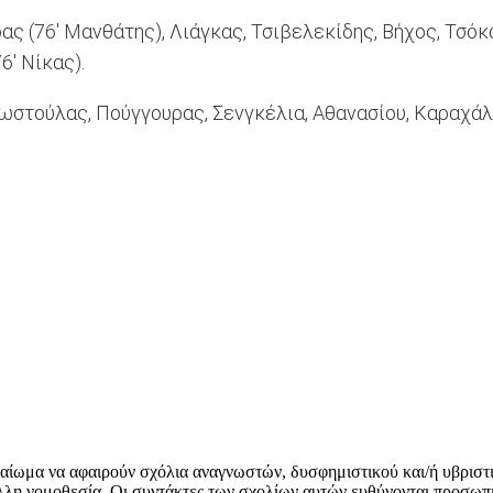
 (76' Μανθάτης), Λιάγκας, Τσιβελεκίδης, Βήχος, Τσόκαϊ
6' Νίκας).
στούλας, Πούγγουρας, Σενγκέλια, Αθανασίου, Καραχάλι
δικαίωμα να αφαιρούν σχόλια αναγνωστών, δυσφημιστικού και/ή υβριστ
λλη νομοθεσία. Οι συντάκτες των σχολίων αυτών ευθύνονται προσωπι