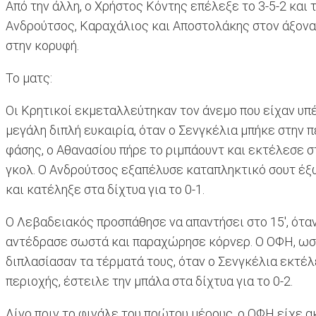
Από την άλλη, ο Χρήστος Κόντης επέλεξε το 3-5-2 και
Ανδρούτσος, Καραχάλιος και Αποστολάκης στον άξονα, 
στην κορυφή.
Το ματς:
Οι Κρητικοί εκμεταλλεύτηκαν τον άνεμο που είχαν υπέ
μεγάλη διπλή ευκαιρία, όταν ο Σενγκέλια μπήκε στην π
φάσης, ο Αθανασίου πήρε το ριμπάουντ και εκτέλεσε σ
γκολ. Ο Ανδρούτσος εξαπέλυσε καταπληκτικό σουτ έξω 
και κατέληξε στα δίχτυα για το 0-1.
Ο Λεβαδειακός προσπάθησε να απαντήσει στο 15', ότα
αντέδρασε σωστά και παραχώρησε κόρνερ. Ο ΟΦΗ, ωστόσ
διπλασίασαν τα τέρματά τους, όταν ο Σενγκέλια εκτέλ
περιοχής, έστειλε την μπάλα στα δίχτυα για το 0-2.
Λίγο πριν το φινάλε του πρώτου μέρους, ο ΟΦΗ είχε ακ