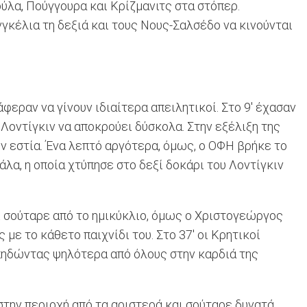
ύλα, Πούγγουρα και Κρίζμανιτς στα στόπερ.
νγκέλια τη δεξιά και τους Νους-Σαλσέδο να κινούνται
εραν να γίνουν ιδιαίτερα απειλητικοί. Στο 9' έχασαν
 Λοντίγκιν να αποκρούει δύσκολα. Στην εξέλιξη της
ην εστία. Ένα λεπτό αργότερα, όμως, ο ΟΦΗ βρήκε το
λα, η οποία χτύπησε στο δεξί δοκάρι του Λοντίγκιν
ι σούταρε από το ημικύκλιο, όμως ο Χριστογεώργος
ε το κάθετο παιχνίδι του. Στο 37' οι Κρητικοί
 πηδώντας ψηλότερα από όλους στην καρδιά της
στην περιοχή από τα αριστερά και σούταρε δυνατά,