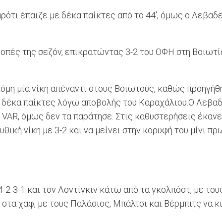
αρότι έπαιζε με δέκα παίκτες από το 44', όμως ο Λεβαδ
οπές της σεζόν, επικρατώντας 3-2 του ΟΦΗ στη Βοιωτία
ακόμη μία νίκη απέναντι στους Βοιωτούς, καθώς προηγήθ
με δέκα παίκτες λόγω αποβολής του Καραχάλιου.Ο Λεβαδ
AR, όμως δεν τα παράτησε. Στις καθυστερήσεις έκανε τ
μυθική νίκη με 3-2 και να μείνει στην κορυφή του μίνι 
-3-1 και τον Λοντίγκιν κάτω από τα γκολπόστ, με τους
ο στα χαφ, με τους Παλάσιος, Μπάλτσι και Βέρμπιτς να 