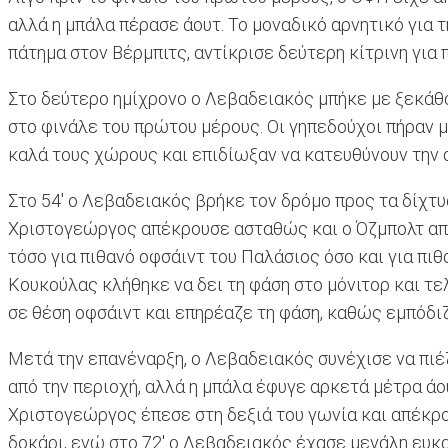
αλλά η μπάλα πέρασε άουτ. Το μοναδικό αρνητικό για τη
πάτημα στον Βέρμπιτς, αντίκρισε δεύτερη κίτρινη για 
Στο δεύτερο ημίχρονο ο Λεβαδειακός μπήκε με ξεκάθα
στο φινάλε του πρώτου μέρους. Οι γηπεδούχοι πήραν μ
καλά τους χώρους και επιδίωξαν να κατευθύνουν την 
Στο 54' ο Λεβαδειακός βρήκε τον δρόμο προς τα δίχτυ
Χριστογεώργος απέκρουσε ασταθώς και ο Όζμπολτ από κ
τόσο για πιθανό οφσάιντ του Παλάσιος όσο και για πι
Κουκούλας κλήθηκε να δει τη φάση στο μόνιτορ και τε
σε θέση οφσάιντ και επηρέαζε τη φάση, καθώς εμπόδιζε
Μετά την επανέναρξη, ο Λεβαδειακός συνέχισε να πιέζε
από την περιοχή, αλλά η μπάλα έφυγε αρκετά μέτρα άο
Χριστογεώργος έπεσε στη δεξιά του γωνία και απέκρο
δοκάρι, ενώ στο 72' ο Λεβαδειακός έχασε μεγάλη ευκα