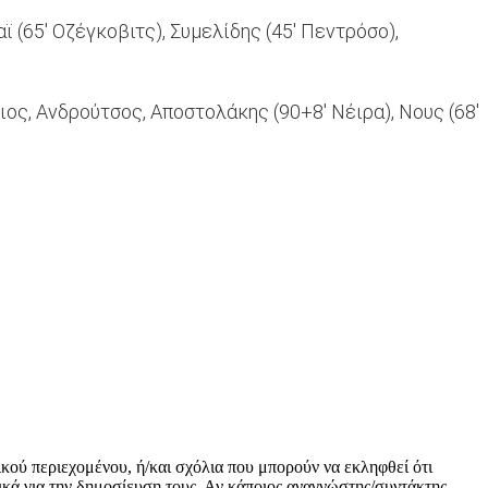
 (65' Οζέγκοβιτς), Συμελίδης (45' Πεντρόσο),
ος, Ανδρούτσος, Αποστολάκης (90+8' Νέιρα), Νους (68'
ικού περιεχομένου, ή/και σχόλια που μπορούν να εκληφθεί ότι
κά για την δημοσίευση τους. Αν κάποιος αναγνώστης/συντάκτης