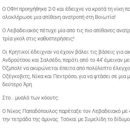
Ο ΟΦΗ προηγήθηκε 2-0 και έδειχνε να κρατά τη νίκη π
ολοκλήρωσε μια απίθανη ανατροπή στη Βοιωτία!
Ο Λεβαδειακός πέτυχε μία από τις πιο απίθανες ανατρ
τρία γκολ στις καθυστερήσεις!
Οι Κρητικοί έδειχναν να έχουν βάλει τις βάσεις για 
Ανδρούτσου και Σαλσέδο, παρότι από το 44' έμειναν 
Όζμπολτ να ακυρώνεται έπειτα από πολύλεπτο έλεγχο V
Οζέγκοβιτς, Νίκα και Πεντρόσο, για να φτάσει σε μια 
δεύτερο Άρη.
Στο… μυαλό των κόουτς:
Ο Νίκος Παπαδόπουλος παρέταξε τον Λεβαδειακό με 4-2
την τετράδα της άμυνας. Τσόκαϊ με Συμελίδη το δίδυμ