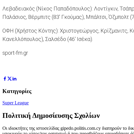
Λεβαδειακός (Νίκος Παπαδόπουλος): Λοντίγκιν, Τσάπρας
Παλάσιος, Βέρμπιτς (83' Γκούμας), Μπάλτσι, Όζμπολτ (7
ΟΦΗ (Χρήστος Κόντης): Χριστογεώργος, Κρίζμανιτς, Κω
Κανελλόπουλος), Σαλσέδο (46' Ισέκα).
sport-fm.gr
Κατηγορίες
Super League
Πολιτική Δημοσίευσης Σχολίων
Οι ιδιοκτήτες της ιστοσελίδας gipedo.politis.com.cy διατηρούν το 
υποκινούν το μίσος/τον ρατσισμό ή που παραβιάζουν οποιαδήποτε ά