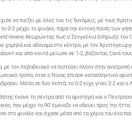
ισε να πιέζει με όλες του τις δυνάμεις, με τους Κρητ
το 0-2 μέχρι το φινάλε, παρά την έντονη πίεση των γηπ
field review, θεωρώντας πως ο Σενγκέλια έσπρωξε τον 
ε χαμηλά και αδύναμα στο κέντρο, με τον Χριστογεώργο
άουντ και από κοντά μείωσε σε 1-2, βάζοντας ξανά του
 με τον Λεβαδειακό να πιστεύει πλέον στην ανατροπή κα
πωσιακό τρόπο, όταν ο Νίκας έπιασε καταπληκτικό αρισ
δράσει. Μέσα σε δύο λεπτά, το 0-2 είχε γίνει 2-2 και η
άτης έκανε τη σέντρα από τα αριστερά και ο Πεντρόσο 
ός, που μέχρι το 90' έμοιαζε να οδεύει προς την ήττα,
σε στο φινάλε και έχασε μέσα από τα χέρια του ένα παι