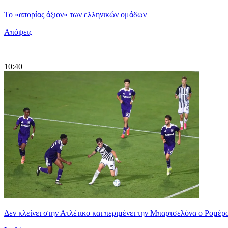
Το «απορίας άξιον» των ελληνικών ομάδων
Απόψεις
|
10:40
Δεν κλείνει στην Ατλέτικο και περιμένει την Μπαρτσελόνα ο Ρομέρ