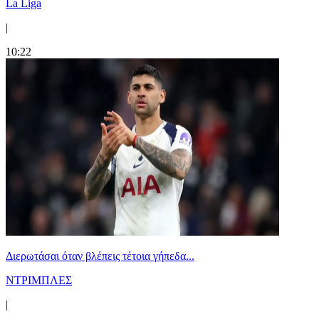
La Liga
|
10:22
Διερωτάσαι όταν βλέπεις τέτοια γήπεδα...
ΝΤΡΙΜΠΛΕΣ
|