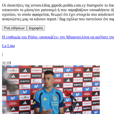
Οι ιδιοκτήτες της ιστοσελίδας gipedo.politis.com.cy διατηρούν το 
υποκινούν το μίσος/τον ρατσισμό ή που παραβιάζουν οποιαδήποτε ά
σχολίου, το οποίο αφαιρείται, θεωρεί ότι έχει στοιχεία που αποδει
αναγνώστες μας να κάνουν report / flag σχόλια που πιστεύουν ότι π
Ροή ειδήσεων
Δημοφιλή
Η επιθυμία του Ρόδρι «αναγκάζει» την Μπαρτσελόνα να αυξήσει τη
La Liga
|
11:19