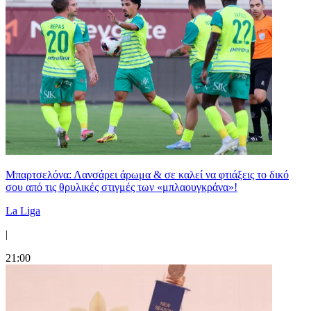
Μπαρτσελόνα: Λανσάρει άρωμα & σε καλεί να φτιάξεις το δικό
σου από τις θρυλικές στιγμές των «μπλαουγκράνα»!
La Liga
|
21:00