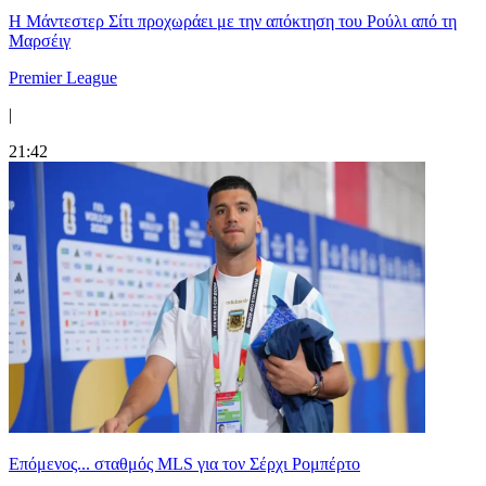
Η Μάντεστερ Σίτι προχωράει με την απόκτηση του Ρούλι από τη
Μαρσέιγ
Premier League
|
21:42
Επόμενος... σταθμός MLS για τον Σέρχι Ρομπέρτο