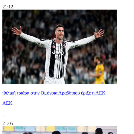
21:12
Φιλική τριάρα στην Ομόνοια Αραδίππου έριξε η ΑΕΚ
ΑΕΚ
|
21:05