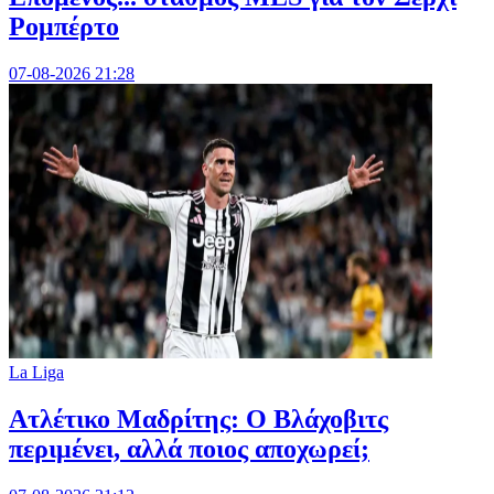
Ρομπέρτο
07-08-2026 21:28
La Liga
Ατλέτικο Μαδρίτης: Ο Βλάχοβιτς
περιμένει, αλλά ποιος αποχωρεί;