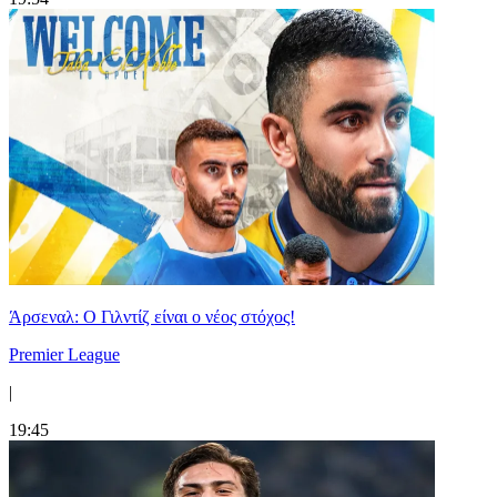
Άρσεναλ: Ο Γιλντίζ είναι ο νέος στόχος!
Premier League
|
19:45