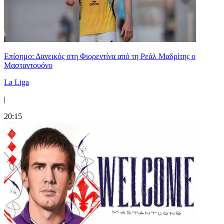
Επίσημο: Δανεικός στη Φιορεντίνα από τη Ρεάλ Μαδρίτης ο
Μασταντουόνο
La Liga
|
20:15