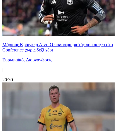
Μάριους Κράιγκερ Λιντ: Ο ποδοσφαιριστής που παίζει στο
Conference χωρίς δεξί χέρι
Ευρωπαϊκές Διοργανώσεις
|
20:30