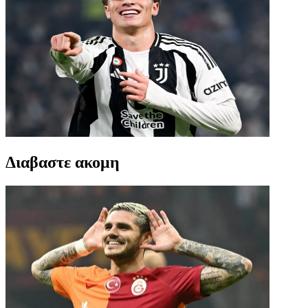
Διαβαστε ακομη