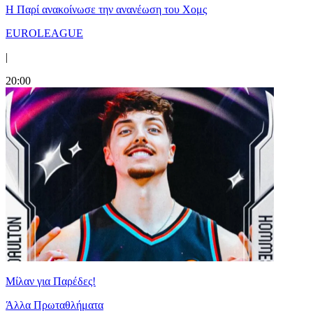
Η Παρί ανακοίνωσε την ανανέωση του Χομς
EUROLEAGUE
|
20:00
Μίλαν για Παρέδες!
Άλλα Πρωταθλήματα