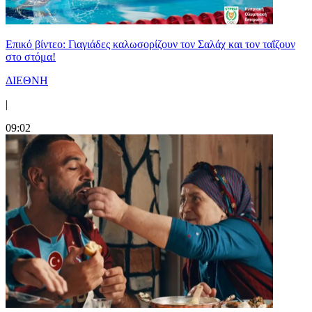
Επικό βίντεο: Γιαγιάδες καλωσορίζουν τον Σαλάχ και τον ταΐζουν
στο στόμα!
ΔΙΕΘΝΗ
|
09:02