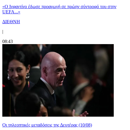
«Ο Ινφαντίνο έδωσε προαγωγή σε πρώην σύντροφό του στην
UEFA...»
ΔΙΕΘΝΗ
|
08:43
Οι τηλεοπτικές μεταδόσεις της Δευτέρας (10/08)