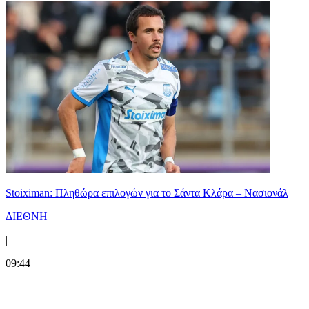
Stoiximan: Πληθώρα επιλογών για το Σάντα Κλάρα – Νασιονάλ
ΔΙΕΘΝΗ
|
09:44