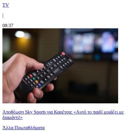
TV
|
08:37
Αποθέωση Sky Sports για Καρέτσα: «Αυτό το παιδί μοιάζει με
διαμάντι!»
Άλλα Πρωταθλήματα