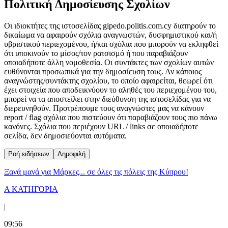
Πολιτική Δημοσίευσης Σχολίων
Οι ιδιοκτήτες της ιστοσελίδας gipedo.politis.com.cy διατηρούν το
δικαίωμα να αφαιρούν σχόλια αναγνωστών, δυσφημιστικού και/ή
υβριστικού περιεχομένου, ή/και σχόλια που μπορούν να εκληφθεί
ότι υποκινούν το μίσος/τον ρατσισμό ή που παραβιάζουν
οποιαδήποτε άλλη νομοθεσία. Οι συντάκτες των σχολίων αυτών
ευθύνονται προσωπικά για την δημοσίευση τους. Αν κάποιος
αναγνώστης/συντάκτης σχολίου, το οποίο αφαιρείται, θεωρεί ότι
έχει στοιχεία που αποδεικνύουν το αληθές του περιεχομένου του,
μπορεί να τα αποστείλει στην διεύθυνση της ιστοσελίδας για να
διερευνηθούν. Προτρέπουμε τους αναγνώστες μας να κάνουν
report / flag σχόλια που πιστεύουν ότι παραβιάζουν τους πιο πάνω
κανόνες. Σχόλια που περιέχουν URL / links σε οποιαδήποτε
σελίδα, δεν δημοσιεύονται αυτόματα.
Ροή ειδήσεων
Δημοφιλή
Ξανά μανά για Μάρκες... σε όλες τις πόλεις της Κύπρου!
Α ΚΑΤΗΓΟΡΙΑ
|
09:56