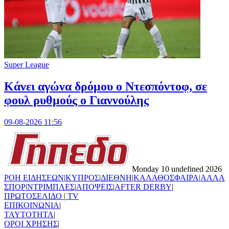
Super League
Kάνει αγώνα δρόμου ο Ντεσπόντοφ, σε
φουλ ρυθμούς ο Γιαννούλης
09-08-2026 11:56
Monday 10 undefined 2026
ΡΟΗ ΕΙΔΗΣΕΩΝ
|
ΚΥΠΡΟΣ
|
ΔΙΕΘΝΗ
|
ΚΑΛΑΘΟΣΦΑΙΡΑ
|
ΑΛΛΑ
ΣΠΟΡ
|
ΝΤΡΙΜΠΛΕΣ
|
ΑΠΟΨΕΙΣ
|
AFTER DERBY
|
ΠΡΩΤΟΣΕΛΙΔΟ
|
TV
ΕΠΙΚΟΙΝΩΝΙΑ
|
TAYTOTHTA
|
ΟΡΟΙ ΧΡΗΣΗΣ
|