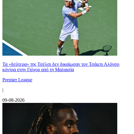
Τα «δεύτερα» της Τσέλσι δεν δικαίωσαν τον Τσάμπι Αλόνσο
κόντρα στην Γιόχορ από τη Μαλαισία
Premier League
|
09-08-2026