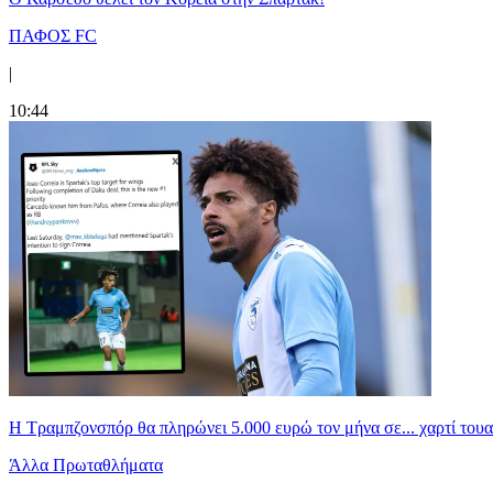
ΠΑΦΟΣ FC
|
10:44
Η Τραμπζονσπόρ θα πληρώνει 5.000 ευρώ τον μήνα σε... χαρτί τουα
Άλλα Πρωταθλήματα