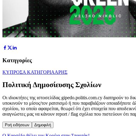
Κατηγορίες
ΚΥΠΡΟΣ
Α ΚΑΤΗΓΟΡΙΑ
ΑΡΗΣ
Πολιτική Δημοσίευσης Σχολίων
Οι ιδιοκτήτες της ιστοσελίδας gipedo.politis.com.cy διατηρούν το 
υποκινούν το μίσος/τον ρατσισμό ή που παραβιάζουν οποιαδήποτε ά
σχολίου, το οποίο αφαιρείται, θεωρεί ότι έχει στοιχεία που αποδει
αναγνώστες μας να κάνουν report / flag σχόλια που πιστεύουν ότι π
Ροή ειδήσεων
Δημοφιλή
Ο Καρσέδο θέλει τον Κορέια στην Σπαρτάκ!