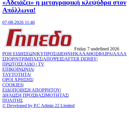
«Αδειάζει» η μεταγραφική κλεψύδρα στον
Απόλλωνα!
07-08-2026 11:46
Friday 7 undefined 2026
ΡΟΗ ΕΙΔΗΣΕΩΝ
|
ΚΥΠΡΟΣ
|
ΔΙΕΘΝΗ
|
ΚΑΛΑΘΟΣΦΑΙΡΑ
|
ΑΛΛΑ
ΣΠΟΡ
|
ΝΤΡΙΜΠΛΕΣ
|
ΑΠΟΨΕΙΣ
|
AFTER DERBY
|
ΠΡΩΤΟΣΕΛΙΔΟ
|
TV
ΕΠΙΚΟΙΝΩΝΙΑ
|
TAYTOTHTA
|
ΟΡΟΙ ΧΡΗΣΗΣ
|
COOKIES
|
ΕΙΔΟΠΟΙΗΣΗ ΑΠΟΡΡΗΤΟΥ
|
ΔΗΛΩΣΗ ΠΡΟΣΒΑΣΙΜΟΤΗΤΑΣ
|
ΠΟΛΙΤΗΣ
© Developed by P.C Admin 22 Limited