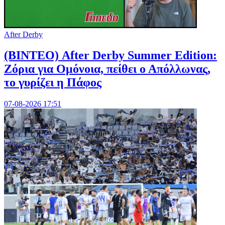
After Derby
(ΒΙΝΤΕΟ) After Derby Summer Edition:
Ζόρια για Ομόνοια, πείθει ο Απόλλωνας,
το γυρίζει η Πάφος
07-08-2026 17:51