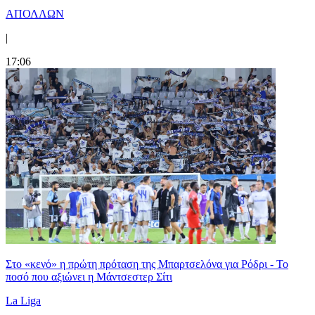
ΑΠΟΛΛΩΝ
|
17:06
Στο «κενό» η πρώτη πρόταση της Μπαρτσελόνα για Ρόδρι - Το
ποσό που αξιώνει η Μάντσεστερ Σίτι
La Liga