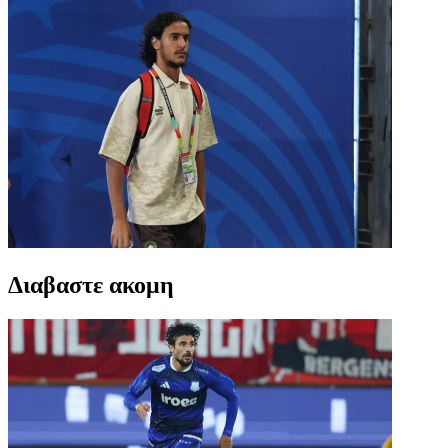
Διαβαστε ακομη