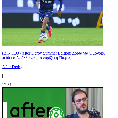
(ΒΙΝΤΕΟ) After Derby Summer Edition: Ζόρια για Ομόνοια,
πείθει ο Απόλλωνας, το γυρίζει η Πάφος
After Derby
|
17:51