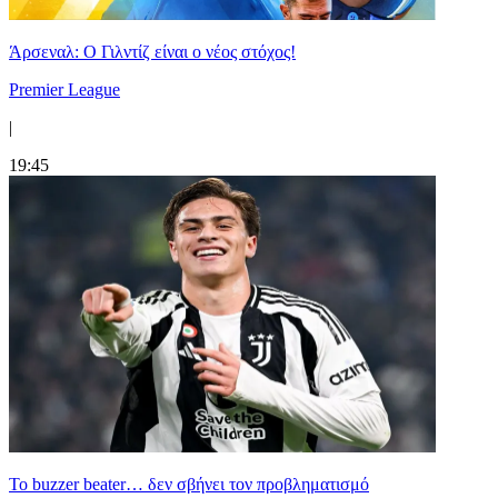
Άρσεναλ: Ο Γιλντίζ είναι ο νέος στόχος!
Premier League
|
19:45
Το buzzer beater… δεν σβήνει τoν προβληματισμό