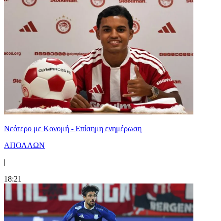
Νεότερο με Κονομή - Επίσημη ενημέρωση
ΑΠΟΛΛΩΝ
|
18:21