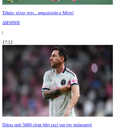
Έβαλε τέλος στη... φημολογία o Μέσι!
ΔΙΕΘΝΗ
|
17:12
Πάνω από 5000 είναι ήδη εκεί για την πρόκριση!