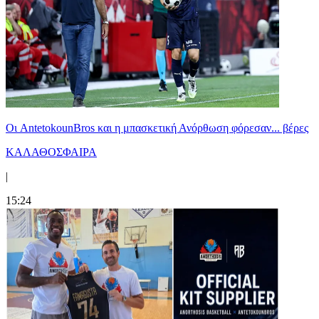
Oι AntetokounBros και η μπασκετική Ανόρθωση φόρεσαν... βέρες
ΚΑΛΑΘΟΣΦΑΙΡΑ
|
15:24