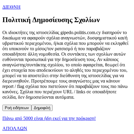
ΔΙΕΘΝΗ
Πολιτική Δημοσίευσης Σχολίων
Οι ιδιοκτήτες της ιστοσελίδας gipedo.politis.com.cy διατηρούν το
δικαίωμα να αφαιρούν σχόλια αναγνωστών, δυσφημιστικού και/ή
υβριστικού περιεχομένου, ή/και σχόλια που μπορούν να εκληφθεί
ότι υποκινούν το μίσος/τον ρατσισμό ή που παραβιάζουν
οποιαδήποτε άλλη νομοθεσία. Οι συντάκτες των σχολίων αυτών
ευθύνονται προσωπικά για την δημοσίευση τους. Αν κάποιος
αναγνώστης/συντάκτης σχολίου, το οποίο αφαιρείται, θεωρεί ότι
έχει στοιχεία που αποδεικνύουν το αληθές του περιεχομένου του,
μπορεί να τα αποστείλει στην διεύθυνση της ιστοσελίδας για να
διερευνηθούν. Προτρέπουμε τους αναγνώστες μας να κάνουν
report / flag σχόλια που πιστεύουν ότι παραβιάζουν τους πιο πάνω
κανόνες. Σχόλια που περιέχουν URL / links σε οποιαδήποτε
σελίδα, δεν δημοσιεύονται αυτόματα.
Ροή ειδήσεων
Δημοφιλή
Πάνω από 5000 είναι ήδη εκεί για την πρόκριση!
ΑΠΟΛΛΩΝ