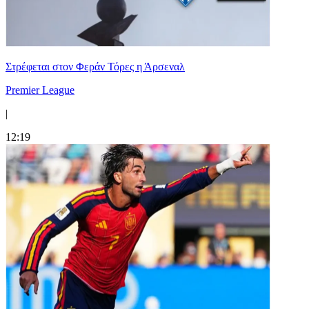
Στρέφεται στον Φεράν Τόρες η Άρσεναλ
Premier League
|
12:19