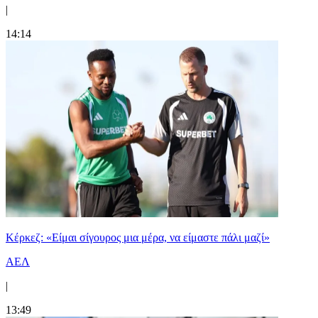
|
14:14
Κέρκεζ: «Είμαι σίγουρος μια μέρα, να είμαστε πάλι μαζί»
ΑΕΛ
|
13:49