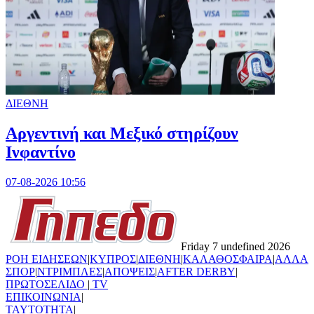
ΔΙΕΘΝΗ
Αργεντινή και Μεξικό στηρίζουν
Ινφαντίνο
07-08-2026 10:56
Friday 7 undefined 2026
ΡΟΗ ΕΙΔΗΣΕΩΝ
|
ΚΥΠΡΟΣ
|
ΔΙΕΘΝΗ
|
ΚΑΛΑΘΟΣΦΑΙΡΑ
|
ΑΛΛΑ
ΣΠΟΡ
|
ΝΤΡΙΜΠΛΕΣ
|
ΑΠΟΨΕΙΣ
|
AFTER DERBY
|
ΠΡΩΤΟΣΕΛΙΔΟ
|
TV
ΕΠΙΚΟΙΝΩΝΙΑ
|
TAYTOTHTA
|