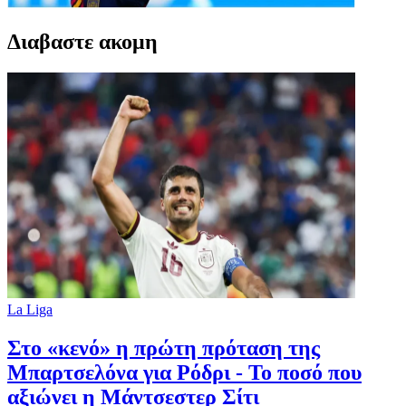
Διαβαστε ακομη
La Liga
Στο «κενό» η πρώτη πρόταση της
Μπαρτσελόνα για Ρόδρι - Το ποσό που
αξιώνει η Μάντσεστερ Σίτι