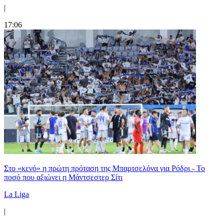
|
17:06
Στο «κενό» η πρώτη πρόταση της Μπαρτσελόνα για Ρόδρι - Το
ποσό που αξιώνει η Μάντσεστερ Σίτι
La Liga
|