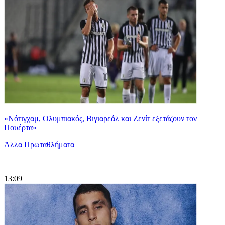
«Νότιγχαμ, Ολυμπιακός, Βιγιαρεάλ και Ζενίτ εξετάζουν τον
Πουέρτα»
Άλλα Πρωταθλήματα
|
13:09