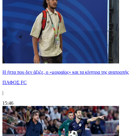
Η ήττα που δεν άξιζε, ο «μοιραίος» και τα κίνητρα της ανατροπής
ΠΑΦΟΣ FC
|
15:46