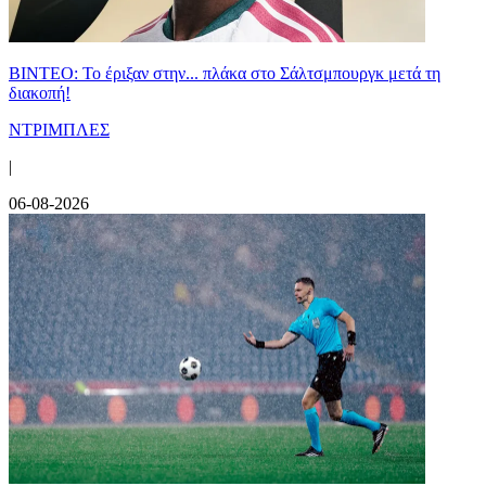
ΒΙΝΤΕΟ: Το έριξαν στην... πλάκα στο Σάλτσμπουργκ μετά τη
διακοπή!
ΝΤΡΙΜΠΛΕΣ
|
06-08-2026