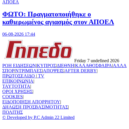
ΑΠΟΕΛ
ΦΩΤΟ: Πραγματοποιήθηκε ο
καθιερωμένος αγιασμός στον ΑΠΟΕΛ
06-08-2026 17:44
Friday 7 undefined 2026
ΡΟΗ ΕΙΔΗΣΕΩΝ
|
ΚΥΠΡΟΣ
|
ΔΙΕΘΝΗ
|
ΚΑΛΑΘΟΣΦΑΙΡΑ
|
ΑΛΛΑ
ΣΠΟΡ
|
ΝΤΡΙΜΠΛΕΣ
|
ΑΠΟΨΕΙΣ
|
AFTER DERBY
|
ΠΡΩΤΟΣΕΛΙΔΟ
|
TV
ΕΠΙΚΟΙΝΩΝΙΑ
|
TAYTOTHTA
|
ΟΡΟΙ ΧΡΗΣΗΣ
|
COOKIES
|
ΕΙΔΟΠΟΙΗΣΗ ΑΠΟΡΡΗΤΟΥ
|
ΔΗΛΩΣΗ ΠΡΟΣΒΑΣΙΜΟΤΗΤΑΣ
|
ΠΟΛΙΤΗΣ
© Developed by P.C Admin 22 Limited