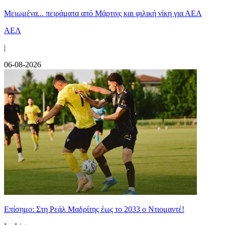
Μειωμένα... πειράματα από Μάρτινς και φιλική νίκη για ΑΕΛ
ΑΕΛ
|
06-08-2026
Επίσημο: Στη Ρεάλ Μαδρίτης έως το 2033 ο Ντιομαντέ!