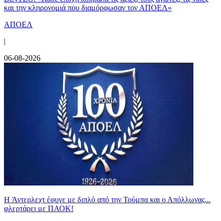
και την κληρονομιά που διαμόρφωσαν τον ΑΠΟΕΛ»
ΑΠΟΕΛ
|
06-08-2026
H Άντερλεχτ έφυγε με διπλό από την Τούμπα και ο Απόλλωνας...
φλερτάρει με ΠΑΟΚ!