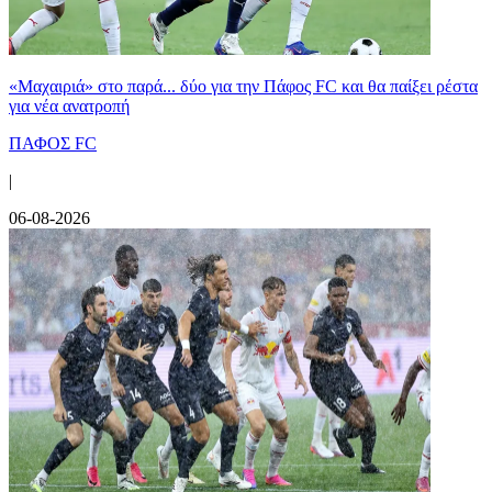
«Μαχαιριά» στο παρά... δύο για την Πάφος FC και θα παίξει ρέστα
για νέα ανατροπή
ΠΑΦΟΣ FC
|
06-08-2026