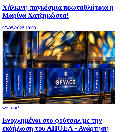
Χάλκινη παγκόσμια πρωταθλήτρια η
Μαρίνα Χατζηκώστα!
07-08-2026 10:09
Φούτσαλ
Ενοχλημένοι στο φούτσαλ με την
εκδήλωση του ΑΠΟΕΛ - Ανάρτηση