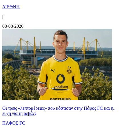
ΔΙΕΘΝΗ
|
08-08-2026
Οι τρεις «λεπτομέρειες» που κόστισαν στην Πάφος FC και η...
ευχή για τη ρεβάνς
ΠΑΦΟΣ FC