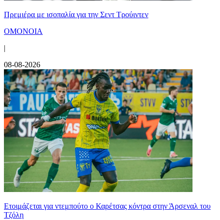
Πρεμιέρα με ισοπαλία για την Σεντ Τρούιντεν
ΟΜΟΝΟΙΑ
|
08-08-2026
Ετοιμάζεται για ντεμπούτο ο Καρέτσας κόντρα στην Άρσεναλ του
Τζόλη