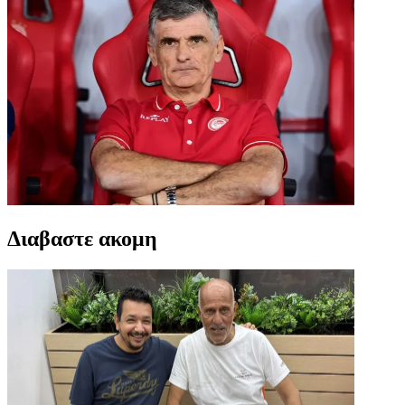
Διαβαστε ακομη