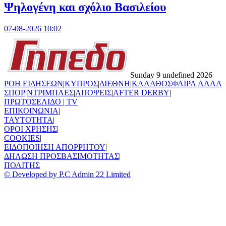
Ψηλογένη και σχόλιο Βασιλείου
07-08-2026 10:02
Sunday 9 undefined 2026
ΡΟΗ ΕΙΔΗΣΕΩΝ
|
ΚΥΠΡΟΣ
|
ΔΙΕΘΝΗ
|
ΚΑΛΑΘΟΣΦΑΙΡΑ
|
ΑΛΛΑ
ΣΠΟΡ
|
ΝΤΡΙΜΠΛΕΣ
|
ΑΠΟΨΕΙΣ
|
AFTER DERBY
|
ΠΡΩΤΟΣΕΛΙΔΟ
|
TV
ΕΠΙΚΟΙΝΩΝΙΑ
|
TAYTOTHTA
|
ΟΡΟΙ ΧΡΗΣΗΣ
|
COOKIES
|
ΕΙΔΟΠΟΙΗΣΗ ΑΠΟΡΡΗΤΟΥ
|
ΔΗΛΩΣΗ ΠΡΟΣΒΑΣΙΜΟΤΗΤΑΣ
|
ΠΟΛΙΤΗΣ
© Developed by P.C Admin 22 Limited