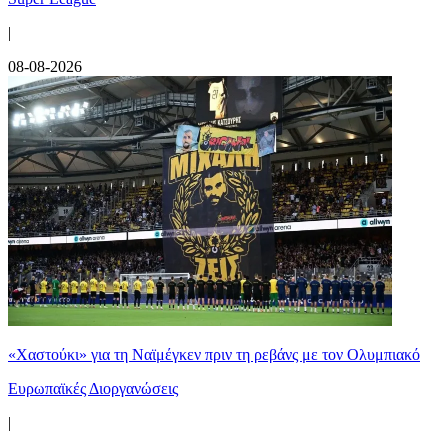
|
08-08-2026
«Χαστούκι» για τη Ναϊμέγκεν πριν τη ρεβάνς με τον Ολυμπιακό
Ευρωπαϊκές Διοργανώσεις
|