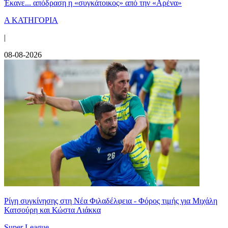
Έκανε... απόδραση η «συγκάτοικος» από την «Αρένα»
Α ΚΑΤΗΓΟΡΙΑ
|
08-08-2026
Ρίγη συγκίνησης στη Νέα Φιλαδέλφεια - Φόρος τιμής για Μιχάλη
Κατσούρη και Κώστα Λιάκκα
Super League